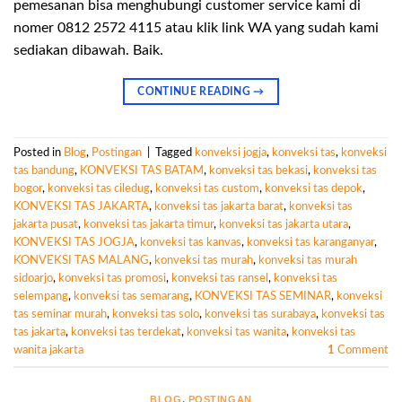
pemesanan bisa menghubungi customer service kami di
nomer 0812 2572 4115 atau klik link WA yang sudah kami
sediakan dibawah. Baik.
CONTINUE READING
→
Posted in
Blog
,
Postingan
|
Tagged
konveksi jogja
,
konveksi tas
,
konveksi
tas bandung
,
KONVEKSI TAS BATAM
,
konveksi tas bekasi
,
konveksi tas
bogor
,
konveksi tas ciledug
,
konveksi tas custom
,
konveksi tas depok
,
KONVEKSI TAS JAKARTA
,
konveksi tas jakarta barat
,
konveksi tas
jakarta pusat
,
konveksi tas jakarta timur
,
konveksi tas jakarta utara
,
KONVEKSI TAS JOGJA
,
konveksi tas kanvas
,
konveksi tas karanganyar
,
KONVEKSI TAS MALANG
,
konveksi tas murah
,
konveksi tas murah
sidoarjo
,
konveksi tas promosi
,
konveksi tas ransel
,
konveksi tas
selempang
,
konveksi tas semarang
,
KONVEKSI TAS SEMINAR
,
konveksi
tas seminar murah
,
konveksi tas solo
,
konveksi tas surabaya
,
konveksi tas
tas jakarta
,
konveksi tas terdekat
,
konveksi tas wanita
,
konveksi tas
wanita jakarta
1
Comment
BLOG
,
POSTINGAN