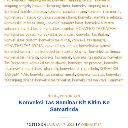
riau
,
konveksi lampung barat
,
konveksi lampung selatan
,
konveksi
lampung tengah
,
konveksi lampung timur
,
konveksi lampung utara
,
konveksi murah sumatera
,
konveksi pangkalpinang
,
konveksi riau murah
,
konveksi sumatera
,
konveksi sumatera barat
,
konveksi sumatera selatan
,
konveksi sumatera utara
,
konveksi sumatra barat
,
konveksi sumatra
selatan
,
konveksi tas
,
konveksi tas anambas
,
KONVEKSI TAS BATAM
,
konveksi tas bekasi
,
konveksi tas bengkalis
,
Konveksi Tas Bintan
,
konveksi tas custom
,
konveksi tas dumai
,
konveksi tas Indagiri
,
KONVEKSI TAS JOGJA
,
konveksi tas kampar
,
konveksi tas kanvas
,
konveksi tas karimun
,
konveksi tas kuantan singingi
,
konveksi tas lingga
,
konveksi tas meranti
,
konveksi tas murah
,
konveksi tas natuna
,
Konveksi
Tas Pekanbaru
,
konveksi tas pelalawan
,
konveksi tas promosi
,
konveksi
tas ransel
,
konveksi tas rokan hilir
,
konveksi tas rokan hulu
,
KONVEKSI
TAS SEMINAR
,
konveksi tas seminar murah
,
konveksi tas siak
,
konveksi
tas tanjung pinang
,
konveksi tas terdekat
,
konveksi tas wanita
1
Comment
BLOG
,
POSTINGAN
Konveksi Tas Seminar Kit Kirim Ke
Samarinda
POSTED ON
JANUARY 7, 2023
BY
WEBMASTER