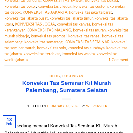
konveksi tas bandung
,
KONVEKSI TAS BATAM
,
konveksi tas bekasi
,
konveksi tas bogor
,
konveksi tas ciledug
,
konveksi tas custom
,
konveksi
tas depok
,
KONVEKSI TAS JAKARTA
,
konveksi tas jakarta barat
,
konveksi tas jakarta pusat
,
konveksi tas jakarta timur
,
konveksi tas jakarta
utara
,
KONVEKSI TAS JOGJA
,
konveksi tas kanvas
,
konveksi tas
karanganyar
,
KONVEKSI TAS MALANG
,
konveksi tas murah
,
konveksi tas
murah sidoarjo
,
konveksi tas promosi
,
konveksi tas ransel
,
konveksi tas
selempang
,
konveksi tas semarang
,
KONVEKSI TAS SEMINAR
,
konveksi
tas seminar murah
,
konveksi tas solo
,
konveksi tas surabaya
,
konveksi tas
tas jakarta
,
konveksi tas terdekat
,
konveksi tas wanita
,
konveksi tas
wanita jakarta
1
Comment
BLOG
,
POSTINGAN
Konveksi Tas Seminar Kit Murah
Palembang, Sumatera Selatan
POSTED ON
FEBRUARY 13, 2023
BY
WEBMASTER
13
Feb
Anda sedang mencari Konveksi Tas Seminar Kit Murah