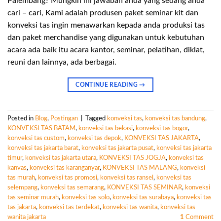
Palembang? Mungkin ini jawaban anda yang sedang anda
cari – cari, Kami adalah produsen paket seminar kit dan
konveksi tas ingin menawarkan kepada anda produksi tas
dan paket merchandise yang digunakan untuk kebutuhan
acara ada baik itu acara kantor, seminar, pelatihan, diklat,
reuni dan lainnya, ada berbagai.
CONTINUE READING
→
Posted in
Blog
,
Postingan
|
Tagged
konveksi tas
,
konveksi tas bandung
,
KONVEKSI TAS BATAM
,
konveksi tas bekasi
,
konveksi tas bogor
,
konveksi tas custom
,
konveksi tas depok
,
KONVEKSI TAS JAKARTA
,
konveksi tas jakarta barat
,
konveksi tas jakarta pusat
,
konveksi tas jakarta
timur
,
konveksi tas jakarta utara
,
KONVEKSI TAS JOGJA
,
konveksi tas
kanvas
,
konveksi tas karanganyar
,
KONVEKSI TAS MALANG
,
konveksi
tas murah
,
konveksi tas promosi
,
konveksi tas ransel
,
konveksi tas
selempang
,
konveksi tas semarang
,
KONVEKSI TAS SEMINAR
,
konveksi
tas seminar murah
,
konveksi tas solo
,
konveksi tas surabaya
,
konveksi tas
tas jakarta
,
konveksi tas terdekat
,
konveksi tas wanita
,
konveksi tas
wanita jakarta
1
Comment