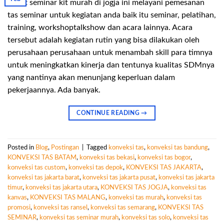
Paket seminar kit murah di jogja ini melayani pemesanan
tas seminar untuk kegiatan anda baik itu seminar, pelatihan,
training, workshoptalkshow dan acara lainnya. Acara
tersebut adalah kegiatan rutin yang bisa dilakukan oleh
perusahaan perusahaan untuk menambah skill para timnya
untuk meningkatkan kinerja dan tentunya kualitas SDMnya
yang nantinya akan menunjang keperluan dalam
pekerjaannya. Ada banyak.
CONTINUE READING
→
Posted in
Blog
,
Postingan
|
Tagged
konveksi tas
,
konveksi tas bandung
,
KONVEKSI TAS BATAM
,
konveksi tas bekasi
,
konveksi tas bogor
,
konveksi tas custom
,
konveksi tas depok
,
KONVEKSI TAS JAKARTA
,
konveksi tas jakarta barat
,
konveksi tas jakarta pusat
,
konveksi tas jakarta
timur
,
konveksi tas jakarta utara
,
KONVEKSI TAS JOGJA
,
konveksi tas
kanvas
,
KONVEKSI TAS MALANG
,
konveksi tas murah
,
konveksi tas
promosi
,
konveksi tas ransel
,
konveksi tas semarang
,
KONVEKSI TAS
SEMINAR
,
konveksi tas seminar murah
,
konveksi tas solo
,
konveksi tas