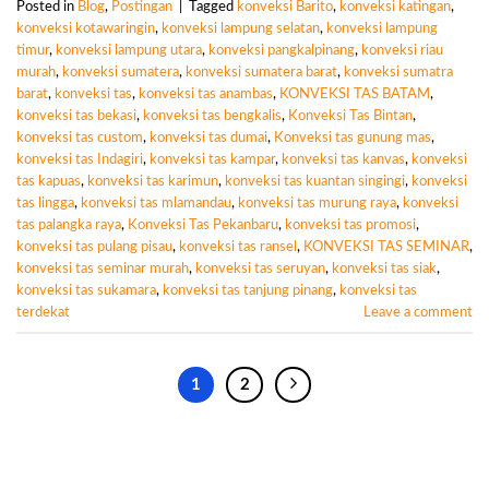
Posted in
Blog
,
Postingan
|
Tagged
konveksi Barito
,
konveksi katingan
,
konveksi kotawaringin
,
konveksi lampung selatan
,
konveksi lampung
timur
,
konveksi lampung utara
,
konveksi pangkalpinang
,
konveksi riau
murah
,
konveksi sumatera
,
konveksi sumatera barat
,
konveksi sumatra
barat
,
konveksi tas
,
konveksi tas anambas
,
KONVEKSI TAS BATAM
,
konveksi tas bekasi
,
konveksi tas bengkalis
,
Konveksi Tas Bintan
,
konveksi tas custom
,
konveksi tas dumai
,
Konveksi tas gunung mas
,
konveksi tas Indagiri
,
konveksi tas kampar
,
konveksi tas kanvas
,
konveksi
tas kapuas
,
konveksi tas karimun
,
konveksi tas kuantan singingi
,
konveksi
tas lingga
,
konveksi tas mlamandau
,
konveksi tas murung raya
,
konveksi
tas palangka raya
,
Konveksi Tas Pekanbaru
,
konveksi tas promosi
,
konveksi tas pulang pisau
,
konveksi tas ransel
,
KONVEKSI TAS SEMINAR
,
konveksi tas seminar murah
,
konveksi tas seruyan
,
konveksi tas siak
,
konveksi tas sukamara
,
konveksi tas tanjung pinang
,
konveksi tas
terdekat
Leave a comment
1
2