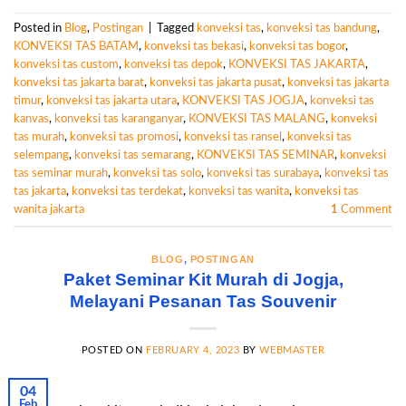
Posted in
Blog
,
Postingan
|
Tagged
konveksi tas
,
konveksi tas bandung
,
KONVEKSI TAS BATAM
,
konveksi tas bekasi
,
konveksi tas bogor
,
konveksi tas custom
,
konveksi tas depok
,
KONVEKSI TAS JAKARTA
,
konveksi tas jakarta barat
,
konveksi tas jakarta pusat
,
konveksi tas jakarta
timur
,
konveksi tas jakarta utara
,
KONVEKSI TAS JOGJA
,
konveksi tas
kanvas
,
konveksi tas karanganyar
,
KONVEKSI TAS MALANG
,
konveksi
tas murah
,
konveksi tas promosi
,
konveksi tas ransel
,
konveksi tas
selempang
,
konveksi tas semarang
,
KONVEKSI TAS SEMINAR
,
konveksi
tas seminar murah
,
konveksi tas solo
,
konveksi tas surabaya
,
konveksi tas
tas jakarta
,
konveksi tas terdekat
,
konveksi tas wanita
,
konveksi tas
wanita jakarta
1
Comment
BLOG
,
POSTINGAN
Paket Seminar Kit Murah di Jogja,
Melayani Pesanan Tas Souvenir
POSTED ON
FEBRUARY 4, 2023
BY
WEBMASTER
04
Feb