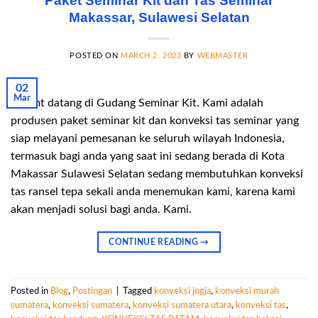
Paket Seminar Kit dan Tas Seminar
Makassar, Sulawesi Selatan
POSTED ON
MARCH 2, 2023
BY
WEBMASTER
02
Mar
Selamt datang di Gudang Seminar Kit. Kami adalah
produsen paket seminar kit dan konveksi tas seminar yang
siap melayani pemesanan ke seluruh wilayah Indonesia,
termasuk bagi anda yang saat ini sedang berada di Kota
Makassar Sulawesi Selatan sedang membutuhkan konveksi
tas ransel tepa sekali anda menemukan kami, karena kami
akan menjadi solusi bagi anda. Kami.
CONTINUE READING
→
Posted in
Blog
,
Postingan
|
Tagged
konveksi jogja
,
konveksi murah
sumatera
,
konveksi sumatera
,
konveksi sumatera utara
,
konveksi tas
,