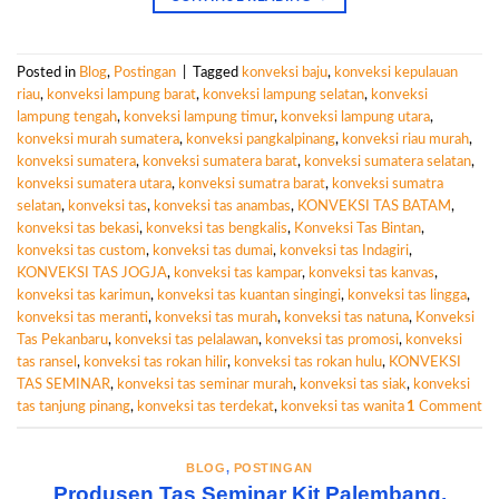
Posted in
Blog
,
Postingan
|
Tagged
konveksi baju
,
konveksi kepulauan
riau
,
konveksi lampung barat
,
konveksi lampung selatan
,
konveksi
lampung tengah
,
konveksi lampung timur
,
konveksi lampung utara
,
konveksi murah sumatera
,
konveksi pangkalpinang
,
konveksi riau murah
,
konveksi sumatera
,
konveksi sumatera barat
,
konveksi sumatera selatan
,
konveksi sumatera utara
,
konveksi sumatra barat
,
konveksi sumatra
selatan
,
konveksi tas
,
konveksi tas anambas
,
KONVEKSI TAS BATAM
,
konveksi tas bekasi
,
konveksi tas bengkalis
,
Konveksi Tas Bintan
,
konveksi tas custom
,
konveksi tas dumai
,
konveksi tas Indagiri
,
KONVEKSI TAS JOGJA
,
konveksi tas kampar
,
konveksi tas kanvas
,
konveksi tas karimun
,
konveksi tas kuantan singingi
,
konveksi tas lingga
,
konveksi tas meranti
,
konveksi tas murah
,
konveksi tas natuna
,
Konveksi
Tas Pekanbaru
,
konveksi tas pelalawan
,
konveksi tas promosi
,
konveksi
tas ransel
,
konveksi tas rokan hilir
,
konveksi tas rokan hulu
,
KONVEKSI
TAS SEMINAR
,
konveksi tas seminar murah
,
konveksi tas siak
,
konveksi
tas tanjung pinang
,
konveksi tas terdekat
,
konveksi tas wanita
1
Comment
BLOG
,
POSTINGAN
Produsen Tas Seminar Kit Palembang,