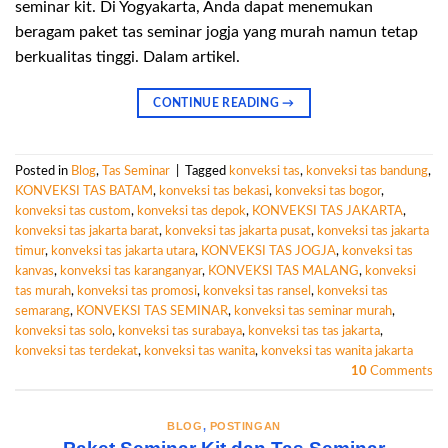
seminar kit. Di Yogyakarta, Anda dapat menemukan
beragam paket tas seminar jogja yang murah namun tetap
berkualitas tinggi. Dalam artikel.
CONTINUE READING
→
Posted in
Blog
,
Tas Seminar
|
Tagged
konveksi tas
,
konveksi tas bandung
,
KONVEKSI TAS BATAM
,
konveksi tas bekasi
,
konveksi tas bogor
,
konveksi tas custom
,
konveksi tas depok
,
KONVEKSI TAS JAKARTA
,
konveksi tas jakarta barat
,
konveksi tas jakarta pusat
,
konveksi tas jakarta
timur
,
konveksi tas jakarta utara
,
KONVEKSI TAS JOGJA
,
konveksi tas
kanvas
,
konveksi tas karanganyar
,
KONVEKSI TAS MALANG
,
konveksi
tas murah
,
konveksi tas promosi
,
konveksi tas ransel
,
konveksi tas
semarang
,
KONVEKSI TAS SEMINAR
,
konveksi tas seminar murah
,
konveksi tas solo
,
konveksi tas surabaya
,
konveksi tas tas jakarta
,
konveksi tas terdekat
,
konveksi tas wanita
,
konveksi tas wanita jakarta
10
Comments
BLOG
,
POSTINGAN