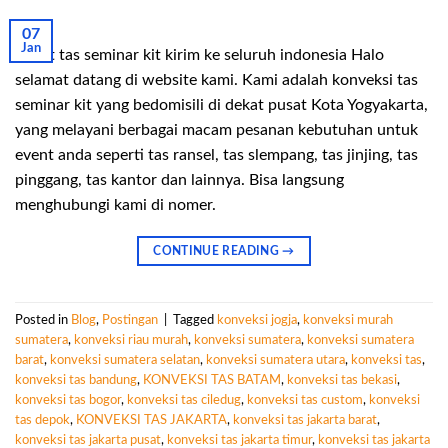
07
Jan
Paket tas seminar kit kirim ke seluruh indonesia Halo
selamat datang di website kami. Kami adalah konveksi tas
seminar kit yang bedomisili di dekat pusat Kota Yogyakarta,
yang melayani berbagai macam pesanan kebutuhan untuk
event anda seperti tas ransel, tas slempang, tas jinjing, tas
pinggang, tas kantor dan lainnya. Bisa langsung
menghubungi kami di nomer.
CONTINUE READING
→
Posted in
Blog
,
Postingan
|
Tagged
konveksi jogja
,
konveksi murah
sumatera
,
konveksi riau murah
,
konveksi sumatera
,
konveksi sumatera
barat
,
konveksi sumatera selatan
,
konveksi sumatera utara
,
konveksi tas
,
konveksi tas bandung
,
KONVEKSI TAS BATAM
,
konveksi tas bekasi
,
konveksi tas bogor
,
konveksi tas ciledug
,
konveksi tas custom
,
konveksi
tas depok
,
KONVEKSI TAS JAKARTA
,
konveksi tas jakarta barat
,
konveksi tas jakarta pusat
,
konveksi tas jakarta timur
,
konveksi tas jakarta