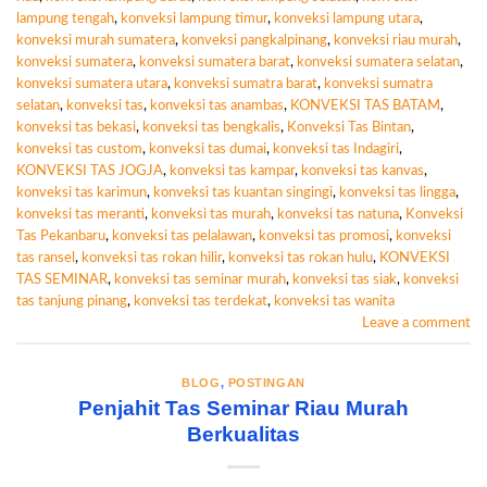
lampung tengah
,
konveksi lampung timur
,
konveksi lampung utara
,
konveksi murah sumatera
,
konveksi pangkalpinang
,
konveksi riau murah
,
konveksi sumatera
,
konveksi sumatera barat
,
konveksi sumatera selatan
,
konveksi sumatera utara
,
konveksi sumatra barat
,
konveksi sumatra
selatan
,
konveksi tas
,
konveksi tas anambas
,
KONVEKSI TAS BATAM
,
konveksi tas bekasi
,
konveksi tas bengkalis
,
Konveksi Tas Bintan
,
konveksi tas custom
,
konveksi tas dumai
,
konveksi tas Indagiri
,
KONVEKSI TAS JOGJA
,
konveksi tas kampar
,
konveksi tas kanvas
,
konveksi tas karimun
,
konveksi tas kuantan singingi
,
konveksi tas lingga
,
konveksi tas meranti
,
konveksi tas murah
,
konveksi tas natuna
,
Konveksi
Tas Pekanbaru
,
konveksi tas pelalawan
,
konveksi tas promosi
,
konveksi
tas ransel
,
konveksi tas rokan hilir
,
konveksi tas rokan hulu
,
KONVEKSI
TAS SEMINAR
,
konveksi tas seminar murah
,
konveksi tas siak
,
konveksi
tas tanjung pinang
,
konveksi tas terdekat
,
konveksi tas wanita
Leave a comment
BLOG
,
POSTINGAN
Penjahit Tas Seminar Riau Murah
Berkualitas