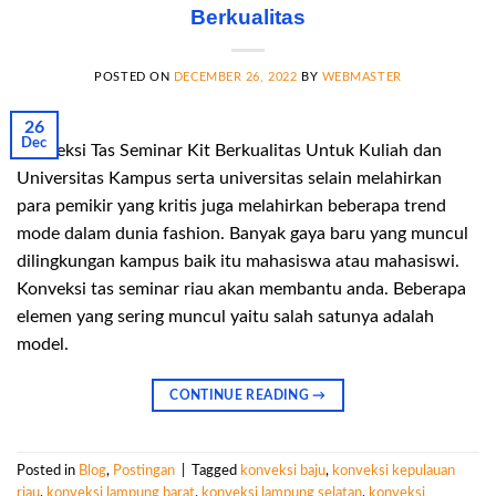
Berkualitas
POSTED ON
DECEMBER 26, 2022
BY
WEBMASTER
26
Dec
Konveksi Tas Seminar Kit Berkualitas Untuk Kuliah dan
Universitas Kampus serta universitas selain melahirkan
para pemikir yang kritis juga melahirkan beberapa trend
mode dalam dunia fashion. Banyak gaya baru yang muncul
dilingkungan kampus baik itu mahasiswa atau mahasiswi.
Konveksi tas seminar riau akan membantu anda. Beberapa
elemen yang sering muncul yaitu salah satunya adalah
model.
CONTINUE READING
→
Posted in
Blog
,
Postingan
|
Tagged
konveksi baju
,
konveksi kepulauan
riau
,
konveksi lampung barat
,
konveksi lampung selatan
,
konveksi