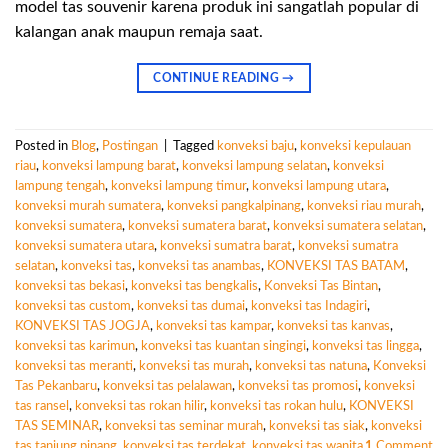
model tas souvenir karena produk ini sangatlah popular di
kalangan anak maupun remaja saat.
CONTINUE READING
→
Posted in
Blog
,
Postingan
|
Tagged
konveksi baju
,
konveksi kepulauan
riau
,
konveksi lampung barat
,
konveksi lampung selatan
,
konveksi
lampung tengah
,
konveksi lampung timur
,
konveksi lampung utara
,
konveksi murah sumatera
,
konveksi pangkalpinang
,
konveksi riau murah
,
konveksi sumatera
,
konveksi sumatera barat
,
konveksi sumatera selatan
,
konveksi sumatera utara
,
konveksi sumatra barat
,
konveksi sumatra
selatan
,
konveksi tas
,
konveksi tas anambas
,
KONVEKSI TAS BATAM
,
konveksi tas bekasi
,
konveksi tas bengkalis
,
Konveksi Tas Bintan
,
konveksi tas custom
,
konveksi tas dumai
,
konveksi tas Indagiri
,
KONVEKSI TAS JOGJA
,
konveksi tas kampar
,
konveksi tas kanvas
,
konveksi tas karimun
,
konveksi tas kuantan singingi
,
konveksi tas lingga
,
konveksi tas meranti
,
konveksi tas murah
,
konveksi tas natuna
,
Konveksi
Tas Pekanbaru
,
konveksi tas pelalawan
,
konveksi tas promosi
,
konveksi
tas ransel
,
konveksi tas rokan hilir
,
konveksi tas rokan hulu
,
KONVEKSI
TAS SEMINAR
,
konveksi tas seminar murah
,
konveksi tas siak
,
konveksi
tas tanjung pinang
,
konveksi tas terdekat
,
konveksi tas wanita
1
Comment