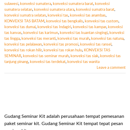
sulawesi
,
konveksi sumatera
,
konveksi sumatera barat
,
konveksi
sumatera selatan
,
konveksi sumatera utara
,
konveksi sumatra barat
,
konveksi sumatra selatan
,
konveksi tas
,
konveksi tas anambas
,
KONVEKSI TAS BATAM
,
konveksi tas bengkalis
,
konveksi tas custom
,
konveksi tas dumai
,
konveksi tas Indagiri
,
konveksi tas kampar
,
konveksi
tas kanvas
,
konveksi tas karimun
,
konveksi tas kuantan singingi
,
konveksi
tas lingga
,
konveksi tas meranti
,
konveksi tas murah
,
konveksi tas natuna
,
konveksi tas pelalawan
,
konveksi tas promosi
,
konveksi tas ransel
,
konveksi tas rokan hilir
,
konveksi tas rokan hulu
,
KONVEKSI TAS
SEMINAR
,
konveksi tas seminar murah
,
konveksi tas siak
,
konveksi tas
tanjung pinang
,
konveksi tas terdekat
,
konveksi tas wanita
Leave a comment
Gudang Seminar Kit adalah perusahaan tempat pemesanan
paket seminar kit. Gudang Seminar Kit tempat tepat pesan