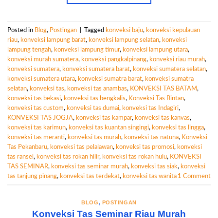
Posted in
Blog
,
Postingan
|
Tagged
konveksi baju
,
konveksi kepulauan
riau
,
konveksi lampung barat
,
konveksi lampung selatan
,
konveksi
lampung tengah
,
konveksi lampung timur
,
konveksi lampung utara
,
konveksi murah sumatera
,
konveksi pangkalpinang
,
konveksi riau murah
,
konveksi sumatera
,
konveksi sumatera barat
,
konveksi sumatera selatan
,
konveksi sumatera utara
,
konveksi sumatra barat
,
konveksi sumatra
selatan
,
konveksi tas
,
konveksi tas anambas
,
KONVEKSI TAS BATAM
,
konveksi tas bekasi
,
konveksi tas bengkalis
,
Konveksi Tas Bintan
,
konveksi tas custom
,
konveksi tas dumai
,
konveksi tas Indagiri
,
KONVEKSI TAS JOGJA
,
konveksi tas kampar
,
konveksi tas kanvas
,
konveksi tas karimun
,
konveksi tas kuantan singingi
,
konveksi tas lingga
,
konveksi tas meranti
,
konveksi tas murah
,
konveksi tas natuna
,
Konveksi
Tas Pekanbaru
,
konveksi tas pelalawan
,
konveksi tas promosi
,
konveksi
tas ransel
,
konveksi tas rokan hilir
,
konveksi tas rokan hulu
,
KONVEKSI
TAS SEMINAR
,
konveksi tas seminar murah
,
konveksi tas siak
,
konveksi
tas tanjung pinang
,
konveksi tas terdekat
,
konveksi tas wanita
1
Comment
BLOG
,
POSTINGAN
Konveksi Tas Seminar Riau Murah