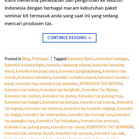
Kami menerima pemesanan dan pengiriman ke seluruh
Indonesia dengan berbagai macam kebutuhan paket
seminar kit termasuk anda yang saat ini yang sedang
mencari produsen tas.
CONTINUE READING
→
Posted in
Blog
,
Postingan
|
Tagged
konveksi Barito
,
konveksi katingan
,
konveksi kotawaringin
,
konveksi lampung selatan
,
konveksi lampung
timur
,
konveksi lampung utara
,
konveksi pangkalpinang
,
konveksi riau
murah
,
konveksi sumatera
,
konveksi sumatera barat
,
konveksi sumatra
barat
,
konveksi tas
,
konveksi tas anambas
,
KONVEKSI TAS BATAM
,
konveksi tas bekasi
,
konveksi tas bengkalis
,
Konveksi Tas Bintan
,
konveksi tas custom
,
konveksi tas dumai
,
Konveksi tas gunung mas
,
konveksi tas Indagiri
,
konveksi tas kampar
,
konveksi tas kanvas
,
konveksi
tas kapuas
,
konveksi tas karimun
,
konveksi tas kuantan singingi
,
konveksi
tas lingga
,
konveksi tas mlamandau
,
konveksi tas murung raya
,
konveksi
tas palangka raya
,
Konveksi Tas Pekanbaru
,
konveksi tas promosi
,
konveksi tas pulang pisau
,
konveksi tas ransel
,
KONVEKSI TAS SEMINAR
,
konveksi tas seminar murah
,
konveksi tas seruyan
,
konveksi tas siak
,