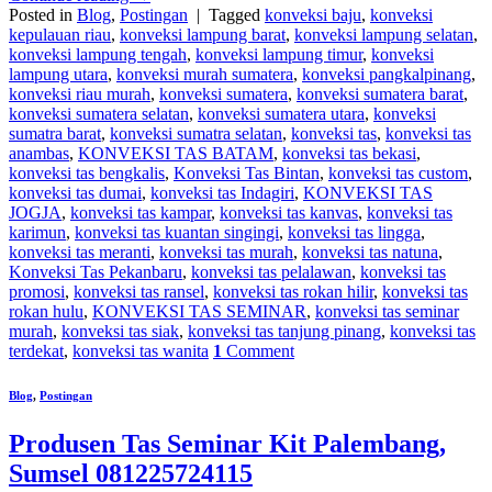
Posted in
Blog
,
Postingan
|
Tagged
konveksi baju
,
konveksi
kepulauan riau
,
konveksi lampung barat
,
konveksi lampung selatan
,
konveksi lampung tengah
,
konveksi lampung timur
,
konveksi
lampung utara
,
konveksi murah sumatera
,
konveksi pangkalpinang
,
konveksi riau murah
,
konveksi sumatera
,
konveksi sumatera barat
,
konveksi sumatera selatan
,
konveksi sumatera utara
,
konveksi
sumatra barat
,
konveksi sumatra selatan
,
konveksi tas
,
konveksi tas
anambas
,
KONVEKSI TAS BATAM
,
konveksi tas bekasi
,
konveksi tas bengkalis
,
Konveksi Tas Bintan
,
konveksi tas custom
,
konveksi tas dumai
,
konveksi tas Indagiri
,
KONVEKSI TAS
JOGJA
,
konveksi tas kampar
,
konveksi tas kanvas
,
konveksi tas
karimun
,
konveksi tas kuantan singingi
,
konveksi tas lingga
,
konveksi tas meranti
,
konveksi tas murah
,
konveksi tas natuna
,
Konveksi Tas Pekanbaru
,
konveksi tas pelalawan
,
konveksi tas
promosi
,
konveksi tas ransel
,
konveksi tas rokan hilir
,
konveksi tas
rokan hulu
,
KONVEKSI TAS SEMINAR
,
konveksi tas seminar
murah
,
konveksi tas siak
,
konveksi tas tanjung pinang
,
konveksi tas
terdekat
,
konveksi tas wanita
1
Comment
Blog
,
Postingan
Produsen Tas Seminar Kit Palembang,
Sumsel 081225724115