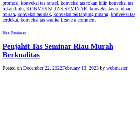
promosi
,
konveksi tas ransel
,
konveksi tas rokan hilir
,
konveksi tas
rokan hulu
,
KONVEKSI TAS SEMINAR
,
konveksi tas seminar
murah
,
konveksi tas siak
,
konveksi tas tanjung pinang
,
konveksi tas
terdekat
,
konveksi tas wanita
Leave a comment
Blog
,
Postingan
Penjahit Tas Seminar Riau Murah
Berkualitas
Posted on
December 22, 2022
February 13, 2023
by
webmaster