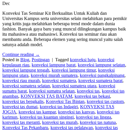
Dec
Konveksi Tas Seminar Kit Berkualitas Untuk Kuliah dan
Universitas Kampus serta universitas selain melahirkan para pemikir
yang kritis juga melahirkan beberapa trend mode dalam dunia
fashion. Banyak gaya baru yang muncul dilingkungan kampus baik
itu mahasiswa atau mahasiswi. Konveksi tas seminar riau akan
membantu anda. Beberapa elemen yang sering muncul yaitu salah
satunya adalah model.
Continue reading
→
Posted in
Blog
,
Postingan
|
Tagged
konveksi baju
,
konveksi
kepulauan riau
,
konveksi lampung barat
,
konveksi lampung selatan
,
konveksi lampung tengah
,
konveksi lampung timur
,
konveksi
lampung utara
,
konveksi murah sumatera
,
konveksi pangkalpinang
,
konveksi riau murah
,
konveksi sumatera
,
konveksi sumatera barat
,
konveksi sumatera selatan
,
konveksi sumatera utara
,
konveksi
sumatra barat
,
konveksi sumatra selatan
,
konveksi tas
,
konveksi tas
anambas
,
KONVEKSI TAS BATAM
,
konveksi tas bekasi
,
konveksi tas bengkalis
,
Konveksi Tas Bintan
,
konveksi tas custom
,
konveksi tas dumai
,
konveksi tas Indagiri
,
KONVEKSI TAS
JOGJA
,
konveksi tas kampar
,
konveksi tas kanvas
,
konveksi tas
karimun
,
konveksi tas kuantan singingi
,
konveksi tas lingga
,
konveksi tas meranti
,
konveksi tas murah
,
konveksi tas natuna
,
Konveksi Tas Pekanbaru
,
konveksi tas pelalawan
,
konveksi tas