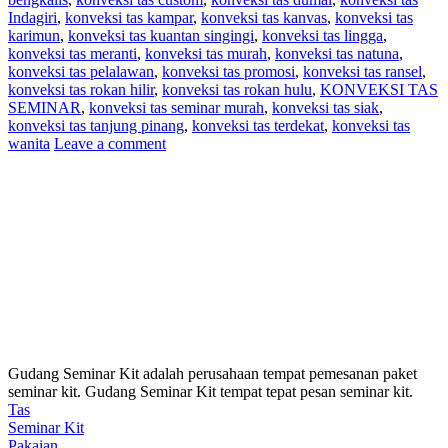
Indagiri
,
konveksi tas kampar
,
konveksi tas kanvas
,
konveksi tas
karimun
,
konveksi tas kuantan singingi
,
konveksi tas lingga
,
konveksi tas meranti
,
konveksi tas murah
,
konveksi tas natuna
,
konveksi tas pelalawan
,
konveksi tas promosi
,
konveksi tas ransel
,
konveksi tas rokan hilir
,
konveksi tas rokan hulu
,
KONVEKSI TAS
SEMINAR
,
konveksi tas seminar murah
,
konveksi tas siak
,
konveksi tas tanjung pinang
,
konveksi tas terdekat
,
konveksi tas
wanita
Leave a comment
Gudang Seminar Kit adalah perusahaan tempat pemesanan paket
seminar kit. Gudang Seminar Kit tempat tepat pesan seminar kit.
Tas
Seminar Kit
Pakaian