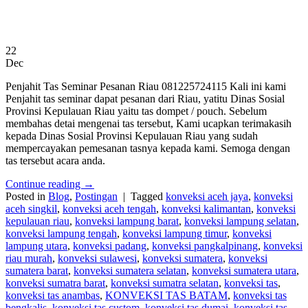
22
Dec
Penjahit Tas Seminar Pesanan Riau 081225724115 Kali ini kami
Penjahit tas seminar dapat pesanan dari Riau, yatitu Dinas Sosial
Provinsi Kepulauan Riau yaitu tas dompet / pouch. Sebelum
membahas detai mengenai tas tersebut, Kami ucapkan terimakasih
kepada Dinas Sosial Provinsi Kepulauan Riau yang sudah
mempercayakan pemesanan tasnya kepada kami. Semoga dengan
tas tersebut acara anda.
Continue reading
→
Posted in
Blog
,
Postingan
|
Tagged
konveksi aceh jaya
,
konveksi
aceh singkil
,
konveksi aceh tengah
,
konveksi kalimantan
,
konveksi
kepulauan riau
,
konveksi lampung barat
,
konveksi lampung selatan
,
konveksi lampung tengah
,
konveksi lampung timur
,
konveksi
lampung utara
,
konveksi padang
,
konveksi pangkalpinang
,
konveksi
riau murah
,
konveksi sulawesi
,
konveksi sumatera
,
konveksi
sumatera barat
,
konveksi sumatera selatan
,
konveksi sumatera utara
,
konveksi sumatra barat
,
konveksi sumatra selatan
,
konveksi tas
,
konveksi tas anambas
,
KONVEKSI TAS BATAM
,
konveksi tas
bengkalis
,
konveksi tas custom
,
konveksi tas dumai
,
konveksi tas