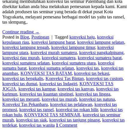
sekarang membutuhkan konveksi tas seminar Palembang dan kota
disekitar kalian anda bisa melakukan pemesanan kepada kami. Kami
adalah produsen tas seminar yang berada di dekat pusat Kota
Yogyakarta, melayani pemesana berbagai model tas yaitu tas ransel,
tas slempang,.
Continue reading
→
Posted in
Blog
,
Postingan
|
Tagged
konveksi baju
,
konveksi
kepulauan riau
,
konveksi lampung barat
,
konveksi lampung selatan
,
konveksi lampung tengah
,
konveksi lampung timur
,
konveksi
lampung utara
,
konveksi murah sumatera
,
konveksi pangkalpinang
,
konveksi riau murah
,
konveksi sumatera
,
konveksi sumatera barat
,
konveksi sumatera selatan
,
konveksi sumatera utara
,
konveksi
sumatra barat
,
konveksi sumatra selatan
,
konveksi tas
,
konveksi tas
anambas
,
KONVEKSI TAS BATAM
,
konveksi tas bekasi
,
konveksi tas bengkalis
,
Konveksi Tas Bintan
,
konveksi tas custom
,
konveksi tas dumai
,
konveksi tas Indagiri
,
KONVEKSI TAS
JOGJA
,
konveksi tas kampar
,
konveksi tas kanvas
,
konveksi tas
karimun
,
konveksi tas kuantan singingi
,
konveksi tas lingga
,
konveksi tas meranti
,
konveksi tas murah
,
konveksi tas natuna
,
Konveksi Tas Pekanbaru
,
konveksi tas pelalawan
,
konveksi tas
promosi
,
konveksi tas ransel
,
konveksi tas rokan hilir
,
konveksi tas
rokan hulu
,
KONVEKSI TAS SEMINAR
,
konveksi tas seminar
murah
,
konveksi tas siak
,
konveksi tas tanjung pinang
,
konveksi tas
terdekat
,
konveksi tas wanita
1
Comment