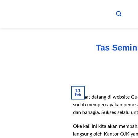
Skip
to
content
Tas Semin
11
Feb
Selamat datang di website Gu
sudah mempercayakan peme
dan bahagia. Sukses selalu un
Oke kali ini kita akan membah
langsung oleh Kantor OJK ya