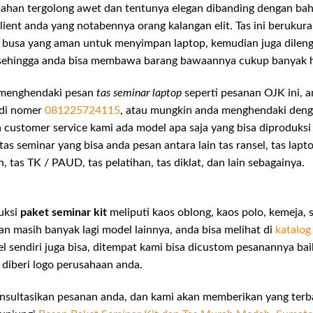
bahan tergolong awet dan tentunya elegan dibanding dengan baha
lient anda yang notabennya orang kalangan elit. Tas ini berukura
 busa yang aman untuk menyimpan laptop, kemudian juga dilen
 sehingga anda bisa membawa barang bawaannya cukup banyak ha
 menghendaki pesan
tas seminar laptop
seperti pesanan OJK ini, 
 di nomer
081225724115
, atau mungkin anda menghendaki deng
a customer service kami ada model apa saja yang bisa diproduks
as seminar yang bisa anda pesan antara lain tas ransel, tas laptop
h, tas TK / PAUD, tas pelatihan, tas diklat, dan lain sebagainya.
uksi
paket seminar kit
meliputi kaos oblong, kaos polo, kemeja, 
 dan masih banyak lagi model lainnya, anda bisa melihat di
katalog
sendiri juga bisa, ditempat kami bisa dicustom pesanannya baik
g diberi logo perusahaan anda.
konsultasikan pesanan anda, dan kami akan memberikan yang terb