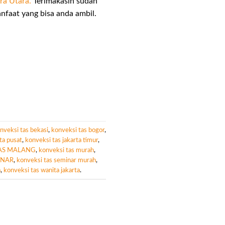
ra Utara.
Terimakasih sudah
faat yang bisa anda ambil.
nveksi tas bekasi
,
konveksi tas bogor
,
ta pusat
,
konveksi tas jakarta timur
,
AS MALANG
,
konveksi tas murah
,
INAR
,
konveksi tas seminar murah
,
a
,
konveksi tas wanita jakarta
.