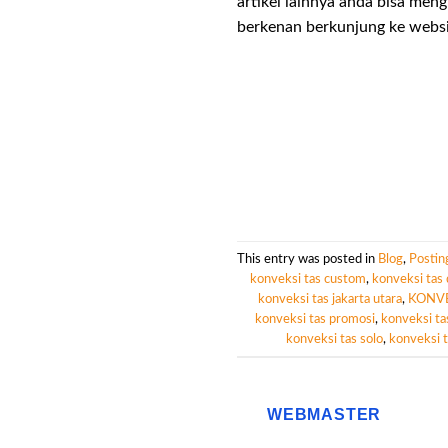
artikel lainnya anda bisa men
berkenan berkunjung ke websi
This entry was posted in
Blog
,
Postin
konveksi tas custom
,
konveksi tas
konveksi tas jakarta utara
,
KONVE
konveksi tas promosi
,
konveksi ta
konveksi tas solo
,
konveksi 
WEBMASTER