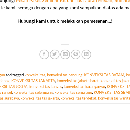
gunjungi
Pesan Paket Seminar Kit dan Tas Murah Medah, Sumate
te kami, semoga dengan apa yang kami sampaikan diatas ada man
Hubungi kami untuk melakukan pemesanan
..
.!
gan
and tagged
konveksi tas
,
konveksi tas bandung
,
KONVEKSI TAS BATAM
,
ko
 depok
,
KONVEKSI TAS JAKARTA
,
konveksi tas jakarta barat
,
konveksi tas jakar
KSI TAS JOGJA
,
konveksi tas kanvas
,
konveksi tas karanganyar
,
KONVEKSI T
s ransel
,
konveksi tas selempang
,
konveksi tas semarang
,
KONVEKSI TAS SEM
tas surabaya
,
konveksi tas tas jakarta
,
konveksi tas terdekat
,
konveksi tas wanit