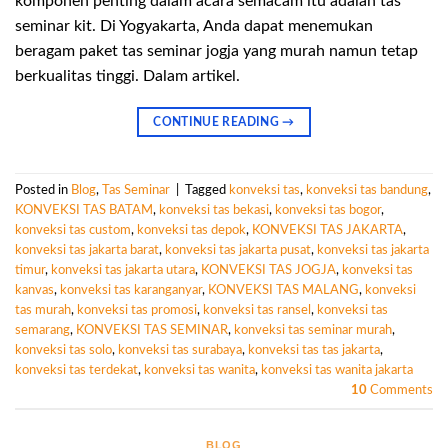
komponen penting dalam acara semacam itu adalah tas
seminar kit. Di Yogyakarta, Anda dapat menemukan
beragam paket tas seminar jogja yang murah namun tetap
berkualitas tinggi. Dalam artikel.
CONTINUE READING
→
Posted in
Blog
,
Tas Seminar
|
Tagged
konveksi tas
,
konveksi tas bandung
,
KONVEKSI TAS BATAM
,
konveksi tas bekasi
,
konveksi tas bogor
,
konveksi tas custom
,
konveksi tas depok
,
KONVEKSI TAS JAKARTA
,
konveksi tas jakarta barat
,
konveksi tas jakarta pusat
,
konveksi tas jakarta
timur
,
konveksi tas jakarta utara
,
KONVEKSI TAS JOGJA
,
konveksi tas
kanvas
,
konveksi tas karanganyar
,
KONVEKSI TAS MALANG
,
konveksi
tas murah
,
konveksi tas promosi
,
konveksi tas ransel
,
konveksi tas
semarang
,
KONVEKSI TAS SEMINAR
,
konveksi tas seminar murah
,
konveksi tas solo
,
konveksi tas surabaya
,
konveksi tas tas jakarta
,
konveksi tas terdekat
,
konveksi tas wanita
,
konveksi tas wanita jakarta
10
Comments
BLOG