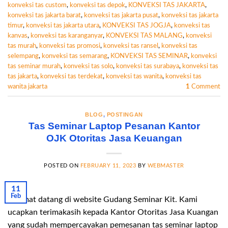
konveksi tas custom
,
konveksi tas depok
,
KONVEKSI TAS JAKARTA
,
konveksi tas jakarta barat
,
konveksi tas jakarta pusat
,
konveksi tas jakarta
timur
,
konveksi tas jakarta utara
,
KONVEKSI TAS JOGJA
,
konveksi tas
kanvas
,
konveksi tas karanganyar
,
KONVEKSI TAS MALANG
,
konveksi
tas murah
,
konveksi tas promosi
,
konveksi tas ransel
,
konveksi tas
selempang
,
konveksi tas semarang
,
KONVEKSI TAS SEMINAR
,
konveksi
tas seminar murah
,
konveksi tas solo
,
konveksi tas surabaya
,
konveksi tas
tas jakarta
,
konveksi tas terdekat
,
konveksi tas wanita
,
konveksi tas
wanita jakarta
1
Comment
BLOG
,
POSTINGAN
Tas Seminar Laptop Pesanan Kantor
OJK Otoritas Jasa Keuangan
POSTED ON
FEBRUARY 11, 2023
BY
WEBMASTER
11
Feb
Selamat datang di website Gudang Seminar Kit. Kami
ucapkan terimakasih kepada Kantor Otoritas Jasa Kuangan
yang sudah mempercayakan pemesanan tas seminar laptop