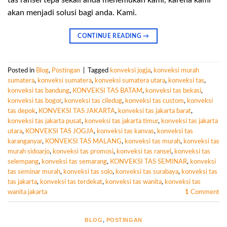
akan menjadi solusi bagi anda. Kami.
CONTINUE READING
→
Posted in
Blog
,
Postingan
|
Tagged
konveksi jogja
,
konveksi murah
sumatera
,
konveksi sumatera
,
konveksi sumatera utara
,
konveksi tas
,
konveksi tas bandung
,
KONVEKSI TAS BATAM
,
konveksi tas bekasi
,
konveksi tas bogor
,
konveksi tas ciledug
,
konveksi tas custom
,
konveksi
tas depok
,
KONVEKSI TAS JAKARTA
,
konveksi tas jakarta barat
,
konveksi tas jakarta pusat
,
konveksi tas jakarta timur
,
konveksi tas jakarta
utara
,
KONVEKSI TAS JOGJA
,
konveksi tas kanvas
,
konveksi tas
karanganyar
,
KONVEKSI TAS MALANG
,
konveksi tas murah
,
konveksi tas
murah sidoarjo
,
konveksi tas promosi
,
konveksi tas ransel
,
konveksi tas
selempang
,
konveksi tas semarang
,
KONVEKSI TAS SEMINAR
,
konveksi
tas seminar murah
,
konveksi tas solo
,
konveksi tas surabaya
,
konveksi tas
tas jakarta
,
konveksi tas terdekat
,
konveksi tas wanita
,
konveksi tas
wanita jakarta
1
Comment
BLOG
,
POSTINGAN