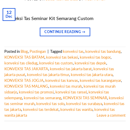
12
Dec
Konveksi Tas Seminar Kit Semarang Custom
CONTINUE READING
→
Posted in
Blog
,
Postingan
|
Tagged
konveksi tas
,
konveksi tas bandung
,
KONVEKSI TAS BATAM
,
konveksi tas bekasi
,
konveksi tas bogor
,
konveksi tas ciledug
,
konveksi tas custom
,
konveksi tas depok
,
KONVEKSI TAS JAKARTA
,
konveksi tas jakarta barat
,
konveksi tas
jakarta pusat
,
konveksi tas jakarta timur
,
konveksi tas jakarta utara
,
KONVEKSI TAS JOGJA
,
konveksi tas kanvas
,
konveksi tas karanganyar
,
KONVEKSI TAS MALANG
,
konveksi tas murah
,
konveksi tas murah
sidoarjo
,
konveksi tas promosi
,
konveksi tas ransel
,
konveksi tas
selempang
,
konveksi tas semarang
,
KONVEKSI TAS SEMINAR
,
konveksi
tas seminar murah
,
konveksi tas solo
,
konveksi tas surabaya
,
konveksi tas
tas jakarta
,
konveksi tas terdekat
,
konveksi tas wanita
,
konveksi tas
wanita jakarta
Leave a comment