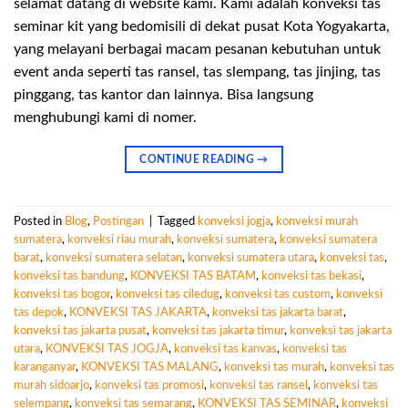
selamat datang di website kami. Kami adalah konveksi tas
seminar kit yang bedomisili di dekat pusat Kota Yogyakarta,
yang melayani berbagai macam pesanan kebutuhan untuk
event anda seperti tas ransel, tas slempang, tas jinjing, tas
pinggang, tas kantor dan lainnya. Bisa langsung
menghubungi kami di nomer.
CONTINUE READING
→
Posted in
Blog
,
Postingan
|
Tagged
konveksi jogja
,
konveksi murah
sumatera
,
konveksi riau murah
,
konveksi sumatera
,
konveksi sumatera
barat
,
konveksi sumatera selatan
,
konveksi sumatera utara
,
konveksi tas
,
konveksi tas bandung
,
KONVEKSI TAS BATAM
,
konveksi tas bekasi
,
konveksi tas bogor
,
konveksi tas ciledug
,
konveksi tas custom
,
konveksi
tas depok
,
KONVEKSI TAS JAKARTA
,
konveksi tas jakarta barat
,
konveksi tas jakarta pusat
,
konveksi tas jakarta timur
,
konveksi tas jakarta
utara
,
KONVEKSI TAS JOGJA
,
konveksi tas kanvas
,
konveksi tas
karanganyar
,
KONVEKSI TAS MALANG
,
konveksi tas murah
,
konveksi tas
murah sidoarjo
,
konveksi tas promosi
,
konveksi tas ransel
,
konveksi tas
selempang
,
konveksi tas semarang
,
KONVEKSI TAS SEMINAR
,
konveksi