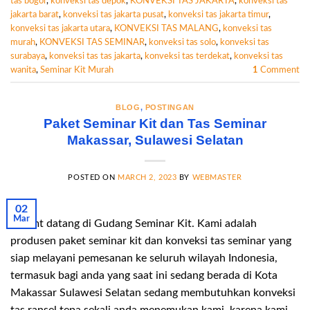
tas bogor
,
konveksi tas depok
,
KONVEKSI TAS JAKARTA
,
konveksi tas
jakarta barat
,
konveksi tas jakarta pusat
,
konveksi tas jakarta timur
,
konveksi tas jakarta utara
,
KONVEKSI TAS MALANG
,
konveksi tas
murah
,
KONVEKSI TAS SEMINAR
,
konveksi tas solo
,
konveksi tas
surabaya
,
konveksi tas tas jakarta
,
konveksi tas terdekat
,
konveksi tas
wanita
,
Seminar Kit Murah
1
Comment
BLOG
,
POSTINGAN
Paket Seminar Kit dan Tas Seminar
Makassar, Sulawesi Selatan
POSTED ON
MARCH 2, 2023
BY
WEBMASTER
02
Mar
Selamt datang di Gudang Seminar Kit. Kami adalah
produsen paket seminar kit dan konveksi tas seminar yang
siap melayani pemesanan ke seluruh wilayah Indonesia,
termasuk bagi anda yang saat ini sedang berada di Kota
Makassar Sulawesi Selatan sedang membutuhkan konveksi
tas ransel tepa sekali anda menemukan kami, karena kami