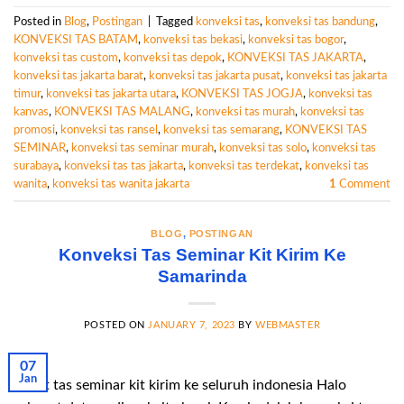
Posted in
Blog
,
Postingan
|
Tagged
konveksi tas
,
konveksi tas bandung
,
KONVEKSI TAS BATAM
,
konveksi tas bekasi
,
konveksi tas bogor
,
konveksi tas custom
,
konveksi tas depok
,
KONVEKSI TAS JAKARTA
,
konveksi tas jakarta barat
,
konveksi tas jakarta pusat
,
konveksi tas jakarta
timur
,
konveksi tas jakarta utara
,
KONVEKSI TAS JOGJA
,
konveksi tas
kanvas
,
KONVEKSI TAS MALANG
,
konveksi tas murah
,
konveksi tas
promosi
,
konveksi tas ransel
,
konveksi tas semarang
,
KONVEKSI TAS
SEMINAR
,
konveksi tas seminar murah
,
konveksi tas solo
,
konveksi tas
surabaya
,
konveksi tas tas jakarta
,
konveksi tas terdekat
,
konveksi tas
wanita
,
konveksi tas wanita jakarta
1
Comment
BLOG
,
POSTINGAN
Konveksi Tas Seminar Kit Kirim Ke
Samarinda
POSTED ON
JANUARY 7, 2023
BY
WEBMASTER
07
Jan
Paket tas seminar kit kirim ke seluruh indonesia Halo