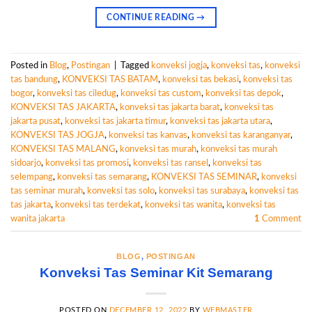
CONTINUE READING
→
Posted in
Blog
,
Postingan
|
Tagged
konveksi jogja
,
konveksi tas
,
konveksi
tas bandung
,
KONVEKSI TAS BATAM
,
konveksi tas bekasi
,
konveksi tas
bogor
,
konveksi tas ciledug
,
konveksi tas custom
,
konveksi tas depok
,
KONVEKSI TAS JAKARTA
,
konveksi tas jakarta barat
,
konveksi tas
jakarta pusat
,
konveksi tas jakarta timur
,
konveksi tas jakarta utara
,
KONVEKSI TAS JOGJA
,
konveksi tas kanvas
,
konveksi tas karanganyar
,
KONVEKSI TAS MALANG
,
konveksi tas murah
,
konveksi tas murah
sidoarjo
,
konveksi tas promosi
,
konveksi tas ransel
,
konveksi tas
selempang
,
konveksi tas semarang
,
KONVEKSI TAS SEMINAR
,
konveksi
tas seminar murah
,
konveksi tas solo
,
konveksi tas surabaya
,
konveksi tas
tas jakarta
,
konveksi tas terdekat
,
konveksi tas wanita
,
konveksi tas
wanita jakarta
1
Comment
BLOG
,
POSTINGAN
Konveksi Tas Seminar Kit Semarang
POSTED ON
DECEMBER 12, 2022
BY
WEBMASTER