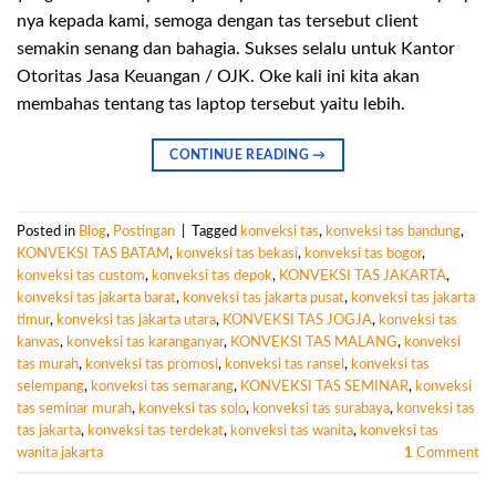
nya kepada kami, semoga dengan tas tersebut client
semakin senang dan bahagia. Sukses selalu untuk Kantor
Otoritas Jasa Keuangan / OJK. Oke kali ini kita akan
membahas tentang tas laptop tersebut yaitu lebih.
CONTINUE READING
→
Posted in
Blog
,
Postingan
|
Tagged
konveksi tas
,
konveksi tas bandung
,
KONVEKSI TAS BATAM
,
konveksi tas bekasi
,
konveksi tas bogor
,
konveksi tas custom
,
konveksi tas depok
,
KONVEKSI TAS JAKARTA
,
konveksi tas jakarta barat
,
konveksi tas jakarta pusat
,
konveksi tas jakarta
timur
,
konveksi tas jakarta utara
,
KONVEKSI TAS JOGJA
,
konveksi tas
kanvas
,
konveksi tas karanganyar
,
KONVEKSI TAS MALANG
,
konveksi
tas murah
,
konveksi tas promosi
,
konveksi tas ransel
,
konveksi tas
selempang
,
konveksi tas semarang
,
KONVEKSI TAS SEMINAR
,
konveksi
tas seminar murah
,
konveksi tas solo
,
konveksi tas surabaya
,
konveksi tas
tas jakarta
,
konveksi tas terdekat
,
konveksi tas wanita
,
konveksi tas
wanita jakarta
1
Comment