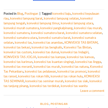
Posted in
Blog
,
Postingan
|
Tagged
konveksi baju
,
konveksi kepulauan
riau
,
konveksi lampung barat
,
konveksi lampung selatan
,
konveksi
lampung tengah
,
konveksi lampung timur
,
konveksi lampung utara
,
konveksi murah sumatera
,
konveksi pangkalpinang
,
konveksi riau murah
,
konveksi sumatera
,
konveksi sumatera barat
,
konveksi sumatera selatan
,
konveksi sumatera utara
,
konveksi sumatra barat
,
konveksi sumatra
selatan
,
konveksi tas
,
konveksi tas anambas
,
KONVEKSI TAS BATAM
,
konveksi tas bekasi
,
konveksi tas bengkalis
,
Konveksi Tas Bintan
,
konveksi tas custom
,
konveksi tas dumai
,
konveksi tas Indagiri
,
KONVEKSI TAS JOGJA
,
konveksi tas kampar
,
konveksi tas kanvas
,
konveksi tas karimun
,
konveksi tas kuantan singingi
,
konveksi tas lingga
,
konveksi tas meranti
,
konveksi tas murah
,
konveksi tas natuna
,
Konveksi
Tas Pekanbaru
,
konveksi tas pelalawan
,
konveksi tas promosi
,
konveksi
tas ransel
,
konveksi tas rokan hilir
,
konveksi tas rokan hulu
,
KONVEKSI
TAS SEMINAR
,
konveksi tas seminar murah
,
konveksi tas siak
,
konveksi
tas tanjung pinang
,
konveksi tas terdekat
,
konveksi tas wanita
Leave a comment
BLOG
,
POSTINGAN