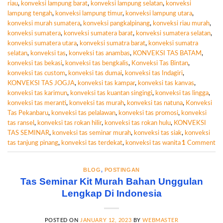
riau
,
konveksi lampung barat
,
konveksi lampung selatan
,
konveksi
lampung tengah
,
konveksi lampung timur
,
konveksi lampung utara
,
konveksi murah sumatera
,
konveksi pangkalpinang
,
konveksi riau murah
,
konveksi sumatera
,
konveksi sumatera barat
,
konveksi sumatera selatan
,
konveksi sumatera utara
,
konveksi sumatra barat
,
konveksi sumatra
selatan
,
konveksi tas
,
konveksi tas anambas
,
KONVEKSI TAS BATAM
,
konveksi tas bekasi
,
konveksi tas bengkalis
,
Konveksi Tas Bintan
,
konveksi tas custom
,
konveksi tas dumai
,
konveksi tas Indagiri
,
KONVEKSI TAS JOGJA
,
konveksi tas kampar
,
konveksi tas kanvas
,
konveksi tas karimun
,
konveksi tas kuantan singingi
,
konveksi tas lingga
,
konveksi tas meranti
,
konveksi tas murah
,
konveksi tas natuna
,
Konveksi
Tas Pekanbaru
,
konveksi tas pelalawan
,
konveksi tas promosi
,
konveksi
tas ransel
,
konveksi tas rokan hilir
,
konveksi tas rokan hulu
,
KONVEKSI
TAS SEMINAR
,
konveksi tas seminar murah
,
konveksi tas siak
,
konveksi
tas tanjung pinang
,
konveksi tas terdekat
,
konveksi tas wanita
1
Comment
BLOG
,
POSTINGAN
Tas Seminar Kit Murah Bahan Unggulan
Lengkap Di Indonesia
POSTED ON
JANUARY 12, 2023
BY
WEBMASTER