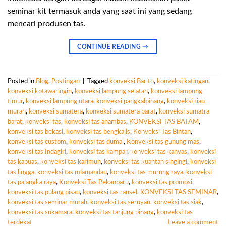
seminar kit termasuk anda yang saat ini yang sedang
mencari produsen tas.
CONTINUE READING
→
Posted in
Blog
,
Postingan
|
Tagged
konveksi Barito
,
konveksi katingan
,
konveksi kotawaringin
,
konveksi lampung selatan
,
konveksi lampung
timur
,
konveksi lampung utara
,
konveksi pangkalpinang
,
konveksi riau
murah
,
konveksi sumatera
,
konveksi sumatera barat
,
konveksi sumatra
barat
,
konveksi tas
,
konveksi tas anambas
,
KONVEKSI TAS BATAM
,
konveksi tas bekasi
,
konveksi tas bengkalis
,
Konveksi Tas Bintan
,
konveksi tas custom
,
konveksi tas dumai
,
Konveksi tas gunung mas
,
konveksi tas Indagiri
,
konveksi tas kampar
,
konveksi tas kanvas
,
konveksi
tas kapuas
,
konveksi tas karimun
,
konveksi tas kuantan singingi
,
konveksi
tas lingga
,
konveksi tas mlamandau
,
konveksi tas murung raya
,
konveksi
tas palangka raya
,
Konveksi Tas Pekanbaru
,
konveksi tas promosi
,
konveksi tas pulang pisau
,
konveksi tas ransel
,
KONVEKSI TAS SEMINAR
,
konveksi tas seminar murah
,
konveksi tas seruyan
,
konveksi tas siak
,
konveksi tas sukamara
,
konveksi tas tanjung pinang
,
konveksi tas
terdekat
Leave a comment