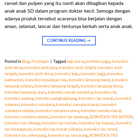
ransel dan pulpen yang itu nanti akan dibagikan kepada
anak anak SD dalam program dokter kecil. Semoga dengan
adanya produk tersebut acaranya bisa berjalan dengan
aman, selamat, lancar dan tentunya berkah serta anak anak.
CONTINUE READING
→
Posted in
Blog
,
Postingan
|
Tagged
baju korsa
,
konfeksi jogja
,
konveksi
aceh besar
,
konveksi aceh jaya
,
konveksi aceh singkil
,
konveksi aceh
tengah
,
konveksi aceh timur
,
konveksi baju
,
konveksi jogja
,
konveksi
kalimantan
,
konveksi kepulauan riau
,
konveksi lampung barat
,
konveksi
lampung selatan
,
konveksi lampung tengah
,
konveksi lampung timur
,
konveksi lampung utara
,
konveksi murah sumatera
,
konveksi ntt
,
konveksi padang
,
konveksi pangkalpinang
,
konveksi riau murah
,
konveksi
sulawesi
,
konveksi sumatera
,
konveksi sumatera barat
,
konveksi
sumatera selatan
,
konveksi sumatera utara
,
konveksi sumatra barat
,
konveksi sumatra selatan
,
konveksi tas bandung
,
KONVEKSI TAS BATAM
,
konveksi tas ciledug
,
konveksi tas custom
,
konveksi tas kanvas
,
konveksi
tas karanganyar
,
konveksi tas murah sidoarjo
,
konveksi tas ransel
,
konveksi tas selempang
,
konveksi tas semarang
,
KONVEKSI TAS