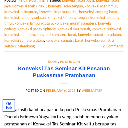
Posted in
Blog
,
Postingan
|
Tagged
konveksi aceh besar
,
konveksi aceh
jaya
,
konveksi aceh singkil
,
konveksi aceh tengah
,
konveksi aceh timur
,
konveksi kalimantan
,
konveksi kepulauan riau
,
konveksi lampung barat
,
konveksi lampung selatan
,
konveksi lampung tengah
,
konveksi lampung
timur
,
konveksi lampung utara
,
konveksi murah sumatera
,
konveksi
padang
,
konveksi pangkalpinang
,
konveksi riau murah
,
konveksi sulawesi
,
konveksi sumatera
,
konveksi sumatera barat
,
konveksi sumatera selatan
,
konveksi sumatera utara
,
konveksi sumatra barat
,
konveksi sumatra
selatan
,
palembang
2
Comments
BLOG
,
POSTINGAN
Konveksi Tas Seminar Kit Pesanan
Puskesmas Prambanan
POSTED ON
FEBRUARY 6, 2023
BY
WEBMASTER
06
Feb
Terimakasih kami ucapakan kepada Puskesmas Prambanan
Daerah Istimewa Yogyakarta yang sudah mempercayakan
pemesanan di Konveksi Tas Seminar Kit yaitu berupa tas