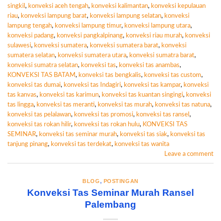
singkil
,
konveksi aceh tengah
,
konveksi kalimantan
,
konveksi kepulauan
riau
,
konveksi lampung barat
,
konveksi lampung selatan
,
konveksi
lampung tengah
,
konveksi lampung timur
,
konveksi lampung utara
,
konveksi padang
,
konveksi pangkalpinang
,
konveksi riau murah
,
konveksi
sulawesi
,
konveksi sumatera
,
konveksi sumatera barat
,
konveksi
sumatera selatan
,
konveksi sumatera utara
,
konveksi sumatra barat
,
konveksi sumatra selatan
,
konveksi tas
,
konveksi tas anambas
,
KONVEKSI TAS BATAM
,
konveksi tas bengkalis
,
konveksi tas custom
,
konveksi tas dumai
,
konveksi tas Indagiri
,
konveksi tas kampar
,
konveksi
tas kanvas
,
konveksi tas karimun
,
konveksi tas kuantan singingi
,
konveksi
tas lingga
,
konveksi tas meranti
,
konveksi tas murah
,
konveksi tas natuna
,
konveksi tas pelalawan
,
konveksi tas promosi
,
konveksi tas ransel
,
konveksi tas rokan hilir
,
konveksi tas rokan hulu
,
KONVEKSI TAS
SEMINAR
,
konveksi tas seminar murah
,
konveksi tas siak
,
konveksi tas
tanjung pinang
,
konveksi tas terdekat
,
konveksi tas wanita
Leave a comment
BLOG
,
POSTINGAN
Konveksi Tas Seminar Murah Ransel
Palembang