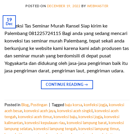
POSTED ON
DECEMBER 19, 2022
BY
WEBMASTER
19
Dec
Konveksi Tas Seminar Murah Ransel Siap kirim ke
Palembang 081225724115 Bagi anda yang sedang mencari
konveksi tas seminar murah Palembang, tepat sekali anda
berkunjung ke website kami karena kami adah produsen tas
dan seminar murah yang berdomisili di depat pusat
Yogyakarta dan didukung oleh jasa-jasa pengiriman baik itu
jasa pengiriman darat, pengiriman laut, pengiriman udara.
CONTINUE READING
→
Posted in
Blog
,
Postingan
|
Tagged
baju korsa
,
konfeksi jogja
,
konveksi
aceh besar
,
konveksi aceh jaya
,
konveksi aceh singkil
,
konveksi aceh
tengah
,
konveksi aceh timur
,
konveksi baju
,
konveksi jogja
,
konveksi
kalimantan
,
konveksi kepulauan riau
,
konveksi lampung barat
,
konveksi
lampung selatan
,
konveksi lampung tengah
,
konveksi lampung timur
,