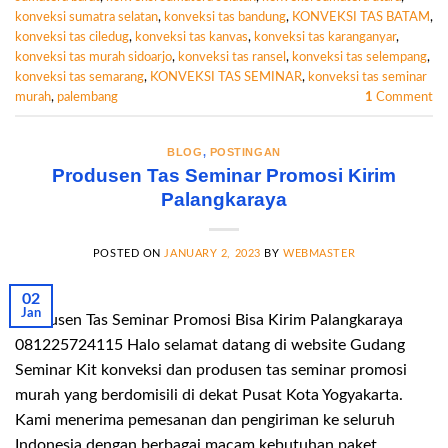
konveksi sumatra selatan
,
konveksi tas bandung
,
KONVEKSI TAS BATAM
,
konveksi tas ciledug
,
konveksi tas kanvas
,
konveksi tas karanganyar
,
konveksi tas murah sidoarjo
,
konveksi tas ransel
,
konveksi tas selempang
,
konveksi tas semarang
,
KONVEKSI TAS SEMINAR
,
konveksi tas seminar
murah
,
palembang
1
Comment
BLOG
,
POSTINGAN
Produsen Tas Seminar Promosi Kirim
Palangkaraya
POSTED ON
JANUARY 2, 2023
BY
WEBMASTER
02
Jan
Produsen Tas Seminar Promosi Bisa Kirim Palangkaraya
081225724115 Halo selamat datang di website Gudang
Seminar Kit konveksi dan produsen tas seminar promosi
murah yang berdomisili di dekat Pusat Kota Yogyakarta.
Kami menerima pemesanan dan pengiriman ke seluruh
Indonesia dengan berbagai macam kebutuhan paket