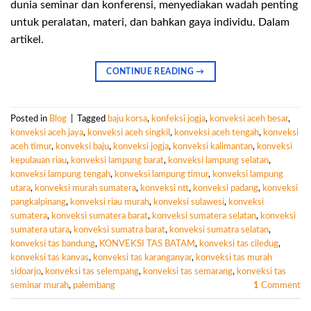
dunia seminar dan konferensi, menyediakan wadah penting
untuk peralatan, materi, dan bahkan gaya individu. Dalam
artikel.
CONTINUE READING
→
Posted in
Blog
|
Tagged
baju korsa
,
konfeksi jogja
,
konveksi aceh besar
,
konveksi aceh jaya
,
konveksi aceh singkil
,
konveksi aceh tengah
,
konveksi
aceh timur
,
konveksi baju
,
konveksi jogja
,
konveksi kalimantan
,
konveksi
kepulauan riau
,
konveksi lampung barat
,
konveksi lampung selatan
,
konveksi lampung tengah
,
konveksi lampung timur
,
konveksi lampung
utara
,
konveksi murah sumatera
,
konveksi ntt
,
konveksi padang
,
konveksi
pangkalpinang
,
konveksi riau murah
,
konveksi sulawesi
,
konveksi
sumatera
,
konveksi sumatera barat
,
konveksi sumatera selatan
,
konveksi
sumatera utara
,
konveksi sumatra barat
,
konveksi sumatra selatan
,
konveksi tas bandung
,
KONVEKSI TAS BATAM
,
konveksi tas ciledug
,
konveksi tas kanvas
,
konveksi tas karanganyar
,
konveksi tas murah
sidoarjo
,
konveksi tas selempang
,
konveksi tas semarang
,
konveksi tas
seminar murah
,
palembang
1
Comment