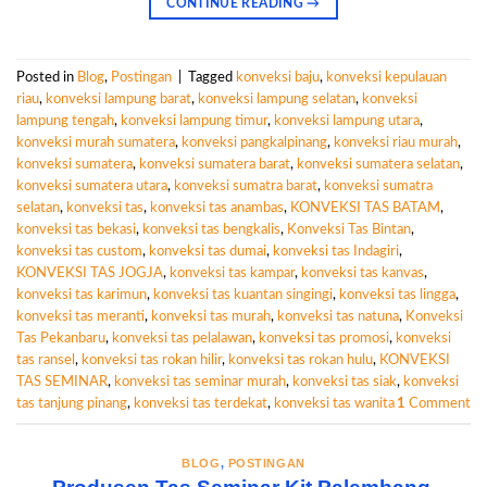
CONTINUE READING
→
Posted in
Blog
,
Postingan
|
Tagged
konveksi baju
,
konveksi kepulauan
riau
,
konveksi lampung barat
,
konveksi lampung selatan
,
konveksi
lampung tengah
,
konveksi lampung timur
,
konveksi lampung utara
,
konveksi murah sumatera
,
konveksi pangkalpinang
,
konveksi riau murah
,
konveksi sumatera
,
konveksi sumatera barat
,
konveksi sumatera selatan
,
konveksi sumatera utara
,
konveksi sumatra barat
,
konveksi sumatra
selatan
,
konveksi tas
,
konveksi tas anambas
,
KONVEKSI TAS BATAM
,
konveksi tas bekasi
,
konveksi tas bengkalis
,
Konveksi Tas Bintan
,
konveksi tas custom
,
konveksi tas dumai
,
konveksi tas Indagiri
,
KONVEKSI TAS JOGJA
,
konveksi tas kampar
,
konveksi tas kanvas
,
konveksi tas karimun
,
konveksi tas kuantan singingi
,
konveksi tas lingga
,
konveksi tas meranti
,
konveksi tas murah
,
konveksi tas natuna
,
Konveksi
Tas Pekanbaru
,
konveksi tas pelalawan
,
konveksi tas promosi
,
konveksi
tas ransel
,
konveksi tas rokan hilir
,
konveksi tas rokan hulu
,
KONVEKSI
TAS SEMINAR
,
konveksi tas seminar murah
,
konveksi tas siak
,
konveksi
tas tanjung pinang
,
konveksi tas terdekat
,
konveksi tas wanita
1
Comment
BLOG
,
POSTINGAN