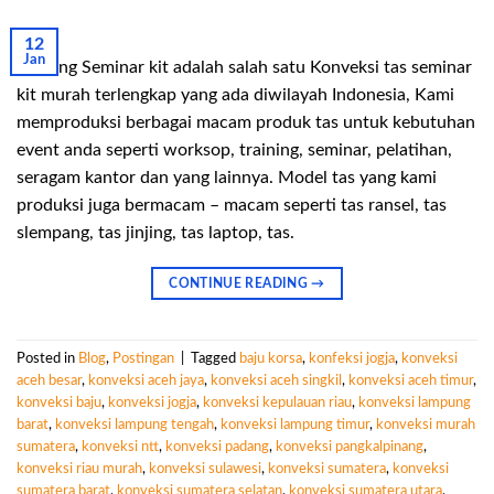
12
Jan
Gudang Seminar kit adalah salah satu Konveksi tas seminar
kit murah terlengkap yang ada diwilayah Indonesia, Kami
memproduksi berbagai macam produk tas untuk kebutuhan
event anda seperti worksop, training, seminar, pelatihan,
seragam kantor dan yang lainnya. Model tas yang kami
produksi juga bermacam – macam seperti tas ransel, tas
slempang, tas jinjing, tas laptop, tas.
CONTINUE READING
→
Posted in
Blog
,
Postingan
|
Tagged
baju korsa
,
konfeksi jogja
,
konveksi
aceh besar
,
konveksi aceh jaya
,
konveksi aceh singkil
,
konveksi aceh timur
,
konveksi baju
,
konveksi jogja
,
konveksi kepulauan riau
,
konveksi lampung
barat
,
konveksi lampung tengah
,
konveksi lampung timur
,
konveksi murah
sumatera
,
konveksi ntt
,
konveksi padang
,
konveksi pangkalpinang
,
konveksi riau murah
,
konveksi sulawesi
,
konveksi sumatera
,
konveksi
sumatera barat
,
konveksi sumatera selatan
,
konveksi sumatera utara
,