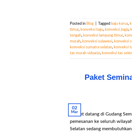
Posted in
Blog
|
Tagged
baju korsa
,
k
timur
,
konveksi baju
,
konveksi jogja
,
tengah
,
konveksi lampung timur
,
konv
murah
,
konveksi sulawesi
,
konveksi 
konveksi sumatra selatan
,
konveksi t
tas murah sidoarjo
,
konveksi tas sel
Paket Semina
02
Mar
Selamt datang di Gudang Semin
pemesanan ke seluruh wilayah
Selatan sedang membutuhkan k