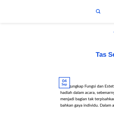
Skip
to
content
Tas S
04
Sep
Mengungkap Fungsi dan Estetik
hadiah dalam acara, sebenarny
menjadi bagian tak terpisahka
bahkan gaya individu. Dalam ar