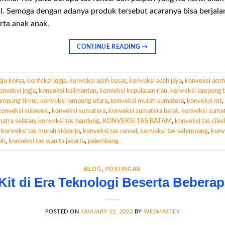
l. Semoga dengan adanya produk tersebut acaranya bisa berjala
rta anak anak.
CONTINUE READING
→
aju korsa
,
konfeksi jogja
,
konveksi aceh besar
,
konveksi aceh jaya
,
konveksi aceh 
onveksi jogja
,
konveksi kalimantan
,
konveksi kepulauan riau
,
konveksi lampung 
lampung timur
,
konveksi lampung utara
,
konveksi murah sumatera
,
konveksi ntt
,
konveksi sulawesi
,
konveksi sumatera
,
konveksi sumatera barat
,
konveksi sumat
atra selatan
,
konveksi tas bandung
,
KONVEKSI TAS BATAM
,
konveksi tas cile
,
konveksi tas murah sidoarjo
,
konveksi tas ransel
,
konveksi tas selempang
,
konv
ah
,
konveksi tas wanita jakarta
,
palembang
BLOG
,
POSTINGAN
Kit di Era Teknologi Beserta Bebera
POSTED ON
JANUARY 21, 2023
BY
WEBMASTER