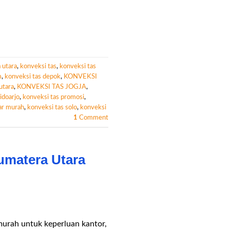
 utara
,
konveksi tas
,
konveksi tas
m
,
konveksi tas depok
,
KONVEKSI
utara
,
KONVEKSI TAS JOGJA
,
idoarjo
,
konveksi tas promosi
,
ar murah
,
konveksi tas solo
,
konveksi
1
Comment
umatera Utara
 murah untuk keperluan kantor,