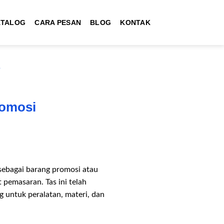
ATALOG
CARA PESAN
BLOG
KONTAK
A
romosi
 sebagai barang promosi atau
 pemasaran. Tas ini telah
 untuk peralatan, materi, dan