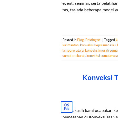
event, seminar, serta pelatih
tas, tas ada beberapa model yai
Posted in
Blog
,
Postingan
|
Tagged
k
kalimantan
,
konveksi kepulauan riau
,
lampung utara
,
konveksi murah suma
sumatera barat
,
konveksi sumatera se
Konveksi 
06
Feb
Terimakasih kami ucapakan k
pemesanan di Konveksi Tas Sem