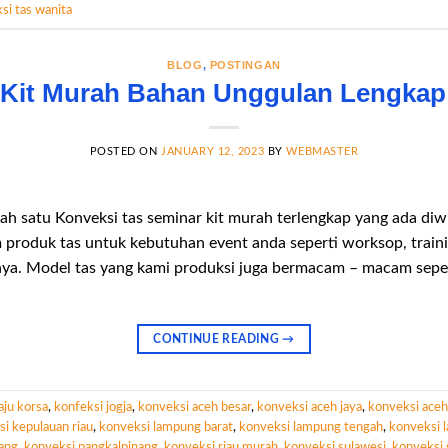
si tas wanita
BLOG
,
POSTINGAN
 Kit Murah Bahan Unggulan Lengkap 
POSTED ON
JANUARY 12, 2023
BY
WEBMASTER
ah satu Konveksi tas seminar kit murah terlengkap yang ada diw
roduk tas untuk kebutuhan event anda seperti worksop, trainin
ya. Model tas yang kami produksi juga bermacam – macam sepert
CONTINUE READING
→
aju korsa
,
konfeksi jogja
,
konveksi aceh besar
,
konveksi aceh jaya
,
konveksi aceh 
i kepulauan riau
,
konveksi lampung barat
,
konveksi lampung tengah
,
konveksi 
ang
,
konveksi pangkalpinang
,
konveksi riau murah
,
konveksi sulawesi
,
konveksi