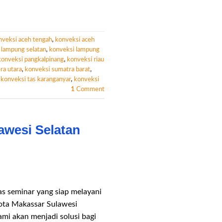
nveksi aceh tengah
,
konveksi aceh
 lampung selatan
,
konveksi lampung
konveksi pangkalpinang
,
konveksi riau
ra utara
,
konveksi sumatra barat
,
,
konveksi tas karanganyar
,
konveksi
1
Comment
awesi Selatan
as seminar yang siap melayani
Kota Makassar Sulawesi
mi akan menjadi solusi bagi