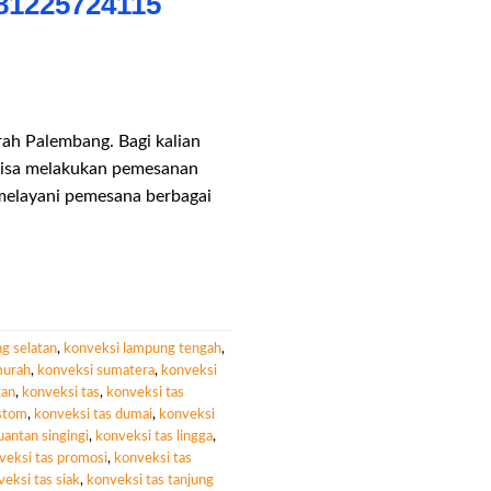
81225724115
ah Palembang. Bagi kalian
 bisa melakukan pemesanan
 melayani pemesana berbagai
g selatan
,
konveksi lampung tengah
,
murah
,
konveksi sumatera
,
konveksi
tan
,
konveksi tas
,
konveksi tas
ustom
,
konveksi tas dumai
,
konveksi
uantan singingi
,
konveksi tas lingga
,
veksi tas promosi
,
konveksi tas
eksi tas siak
,
konveksi tas tanjung