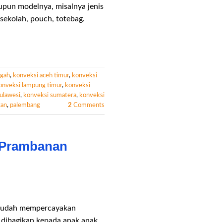
upun modelnya, misalnya jenis
s sekolah, pouch, totebag.
ngah
,
konveksi aceh timur
,
konveksi
onveksi lampung timur
,
konveksi
ulawesi
,
konveksi sumatera
,
konveksi
tan
,
palembang
2
Comments
 Prambanan
 sudah mempercayakan
n dibagikan kepada anak anak