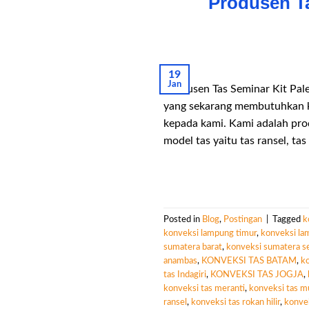
Produsen T
19
Jan
Produsen Tas Seminar Kit Pal
yang sekarang membutuhkan ko
kepada kami. Kami adalah pro
model tas yaitu tas ransel, tas
Posted in
Blog
,
Postingan
|
Tagged
k
konveksi lampung timur
,
konveksi la
sumatera barat
,
konveksi sumatera se
anambas
,
KONVEKSI TAS BATAM
,
ko
tas Indagiri
,
KONVEKSI TAS JOGJA
,
konveksi tas meranti
,
konveksi tas m
ransel
,
konveksi tas rokan hilir
,
konvek