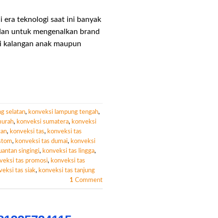
 era teknologi saat ini banyak
 dan untuk mengenalkan brand
di kalangan anak maupun
g selatan
,
konveksi lampung tengah
,
murah
,
konveksi sumatera
,
konveksi
tan
,
konveksi tas
,
konveksi tas
ustom
,
konveksi tas dumai
,
konveksi
uantan singingi
,
konveksi tas lingga
,
veksi tas promosi
,
konveksi tas
eksi tas siak
,
konveksi tas tanjung
1
Comment