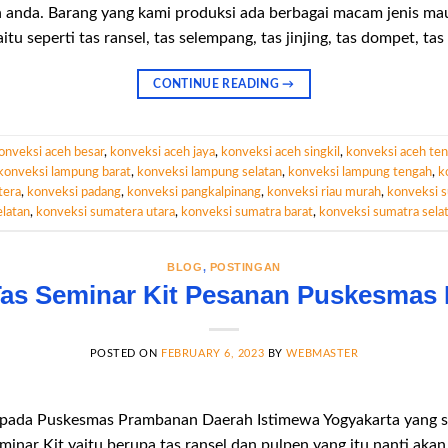
an anda. Barang yang kami produksi ada berbagai macam jenis ma
tu seperti tas ransel, tas selempang, tas jinjing, tas dompet, ta
CONTINUE READING
→
onveksi aceh besar
,
konveksi aceh jaya
,
konveksi aceh singkil
,
konveksi aceh te
konveksi lampung barat
,
konveksi lampung selatan
,
konveksi lampung tengah
,
k
tera
,
konveksi padang
,
konveksi pangkalpinang
,
konveksi riau murah
,
konveksi s
latan
,
konveksi sumatera utara
,
konveksi sumatra barat
,
konveksi sumatra sela
BLOG
,
POSTINGAN
Tas Seminar Kit Pesanan Puskesmas
POSTED ON
FEBRUARY 6, 2023
BY
WEBMASTER
epada Puskesmas Prambanan Daerah Istimewa Yogyakarta yang
inar Kit yaitu berupa tas ransel dan pulpen yang itu nanti aka