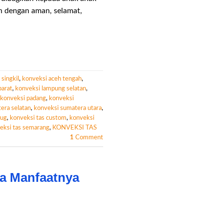
n dengan aman, selamat,
singkil
,
konveksi aceh tengah
,
barat
,
konveksi lampung selatan
,
konveksi padang
,
konveksi
era selatan
,
konveksi sumatera utara
,
dug
,
konveksi tas custom
,
konveksi
eksi tas semarang
,
KONVEKSI TAS
1
Comment
pa Manfaatnya