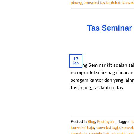
pinang
,
konveksi tas terdekat
,
konvek
Tas Seminar
12
Jan
Gudang Seminar kit adalah sal
memproduksi berbagai macam p
seragam kantor dan yang lainn
tas jinjing, tas laptop, tas.
Posted in
Blog
,
Postingan
|
Tagged
b
konveksi baju
,
konveksi jogja
,
konveks
sumatera
,
konveksi ntt
,
konveksi pad