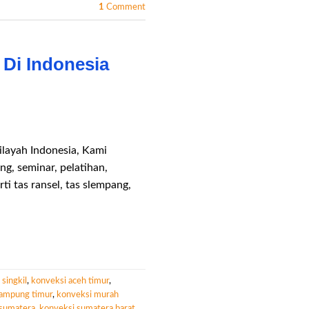
1
Comment
Di Indonesia
ilayah Indonesia, Kami
g, seminar, pelatihan,
i tas ransel, tas slempang,
singkil
,
konveksi aceh timur
,
lampung timur
,
konveksi murah
 sumatera
,
konveksi sumatera barat
,