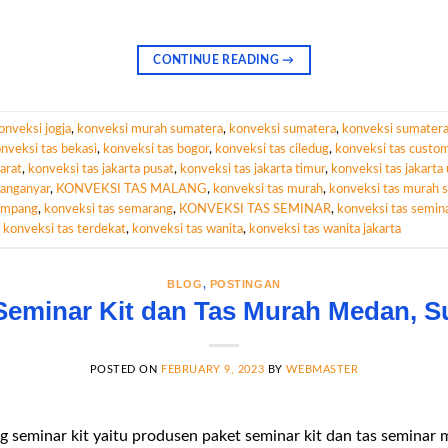
CONTINUE READING
→
onveksi jogja
,
konveksi murah sumatera
,
konveksi sumatera
,
konveksi sumatera
nveksi tas bekasi
,
konveksi tas bogor
,
konveksi tas ciledug
,
konveksi tas custo
arat
,
konveksi tas jakarta pusat
,
konveksi tas jakarta timur
,
konveksi tas jakarta 
ranganyar
,
KONVEKSI TAS MALANG
,
konveksi tas murah
,
konveksi tas murah s
lempang
,
konveksi tas semarang
,
KONVEKSI TAS SEMINAR
,
konveksi tas semin
,
konveksi tas terdekat
,
konveksi tas wanita
,
konveksi tas wanita jakarta
BLOG
,
POSTINGAN
Seminar Kit dan Tas Murah Medan, S
POSTED ON
FEBRUARY 9, 2023
BY
WEBMASTER
g seminar kit yaitu produsen paket seminar kit dan tas seminar