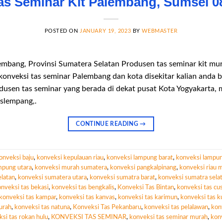
as Seminar Kit Palembang, Sumsel 0
POSTED ON
JANUARY 19, 2023
BY
WEBMASTER
embang, Provinsi Sumatera Selatan Produsen tas seminar kit mur
nveksi tas seminar Palembang dan kota disekitar kalian anda
dusen tas seminar yang berada di dekat pusat Kota Yogyakarta,
 slempang,.
CONTINUE READING
→
onveksi baju
,
konveksi kepulauan riau
,
konveksi lampung barat
,
konveksi lampun
mpung utara
,
konveksi murah sumatera
,
konveksi pangkalpinang
,
konveksi riau 
latan
,
konveksi sumatera utara
,
konveksi sumatra barat
,
konveksi sumatra sela
nveksi tas bekasi
,
konveksi tas bengkalis
,
Konveksi Tas Bintan
,
konveksi tas c
konveksi tas kampar
,
konveksi tas kanvas
,
konveksi tas karimun
,
konveksi tas k
urah
,
konveksi tas natuna
,
Konveksi Tas Pekanbaru
,
konveksi tas pelalawan
,
kon
si tas rokan hulu
,
KONVEKSI TAS SEMINAR
,
konveksi tas seminar murah
,
konv