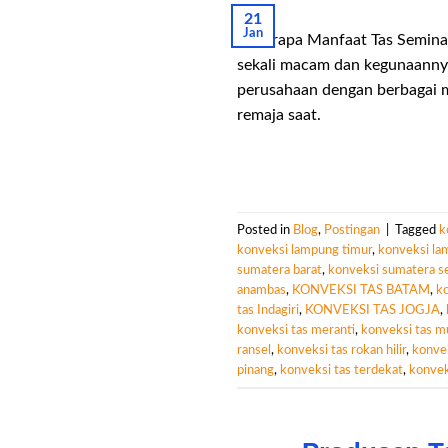
21
Jan
Beberapa Manfaat Tas Seminar K
sekali macam dan kegunaannya
perusahaan dengan berbagai m
remaja saat.
Posted in
Blog
,
Postingan
|
Tagged
k
konveksi lampung timur
,
konveksi la
sumatera barat
,
konveksi sumatera se
anambas
,
KONVEKSI TAS BATAM
,
ko
tas Indagiri
,
KONVEKSI TAS JOGJA
,
konveksi tas meranti
,
konveksi tas m
ransel
,
konveksi tas rokan hilir
,
konvek
pinang
,
konveksi tas terdekat
,
konvek