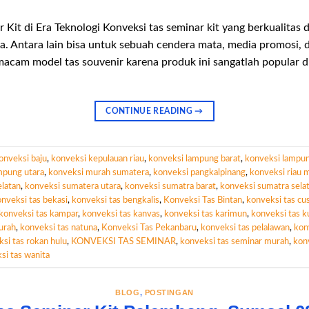
it di Era Teknologi Konveksi tas seminar kit yang berkualitas di
. Antara lain bisa untuk sebuah cendera mata, media promosi,
acam model tas souvenir karena produk ini sangatlah popular 
CONTINUE READING
→
onveksi baju
,
konveksi kepulauan riau
,
konveksi lampung barat
,
konveksi lampun
mpung utara
,
konveksi murah sumatera
,
konveksi pangkalpinang
,
konveksi riau 
latan
,
konveksi sumatera utara
,
konveksi sumatra barat
,
konveksi sumatra sela
nveksi tas bekasi
,
konveksi tas bengkalis
,
Konveksi Tas Bintan
,
konveksi tas c
konveksi tas kampar
,
konveksi tas kanvas
,
konveksi tas karimun
,
konveksi tas k
urah
,
konveksi tas natuna
,
Konveksi Tas Pekanbaru
,
konveksi tas pelalawan
,
kon
si tas rokan hulu
,
KONVEKSI TAS SEMINAR
,
konveksi tas seminar murah
,
konv
si tas wanita
BLOG
,
POSTINGAN