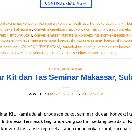
CONTINUE READING
→
onfeksi jogja
,
konveksi aceh besar
,
konveksi aceh jaya
,
konveksi aceh singkil
,
ko
konveksi kalimantan
,
konveksi kepulauan riau
,
konveksi lampung barat
,
konveksi
eksi lampung utara
,
konveksi murah sumatera
,
konveksi ntt
,
konveksi padang
,
sumatera
,
konveksi sumatera barat
,
konveksi sumatera selatan
,
konveksi sumate
as bandung
,
KONVEKSI TAS BATAM
,
konveksi tas ciledug
,
konveksi tas kanvas
empang
,
konveksi tas semarang
,
konveksi tas seminar murah
,
palembang
BLOG
,
POSTINGAN
r Kit dan Tas Seminar Makassar, Sul
POSTED ON
MARCH 2, 2023
BY
WEBMASTER
ar Kit. Kami adalah produsen paket seminar kit dan konveksi t
 Indonesia, termasuk bagi anda yang saat ini sedang berada di 
onveksi tas ransel tepa sekali anda menemukan kami, karena ka