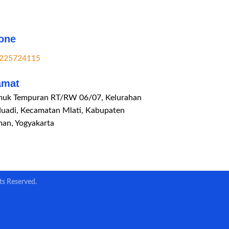
one
225724115
amat
uk Tempuran RT/RW 06/07, Kelurahan
duadi, Kecamatan Mlati, Kabupaten
man, Yogyakarta
ts Reserved.