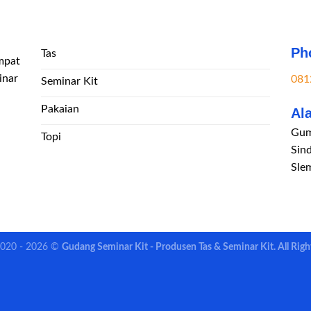
Ph
Tas
mpat
inar
081
Seminar Kit
Pakaian
Al
Gum
Topi
Sin
Sle
2020 - 2026 ©
Gudang Seminar Kit - Produsen Tas & Seminar Kit. All Righ