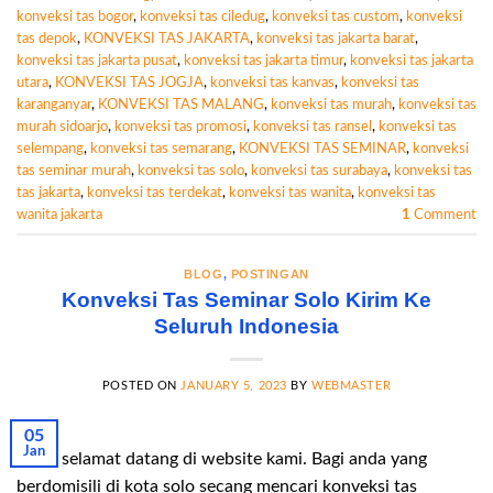
konveksi tas bogor
,
konveksi tas ciledug
,
konveksi tas custom
,
konveksi
tas depok
,
KONVEKSI TAS JAKARTA
,
konveksi tas jakarta barat
,
konveksi tas jakarta pusat
,
konveksi tas jakarta timur
,
konveksi tas jakarta
utara
,
KONVEKSI TAS JOGJA
,
konveksi tas kanvas
,
konveksi tas
karanganyar
,
KONVEKSI TAS MALANG
,
konveksi tas murah
,
konveksi tas
murah sidoarjo
,
konveksi tas promosi
,
konveksi tas ransel
,
konveksi tas
selempang
,
konveksi tas semarang
,
KONVEKSI TAS SEMINAR
,
konveksi
tas seminar murah
,
konveksi tas solo
,
konveksi tas surabaya
,
konveksi tas
tas jakarta
,
konveksi tas terdekat
,
konveksi tas wanita
,
konveksi tas
wanita jakarta
1
Comment
BLOG
,
POSTINGAN
Konveksi Tas Seminar Solo Kirim Ke
Seluruh Indonesia
POSTED ON
JANUARY 5, 2023
BY
WEBMASTER
05
Jan
Hallo selamat datang di website kami. Bagi anda yang
berdomisili di kota solo secang mencari konveksi tas