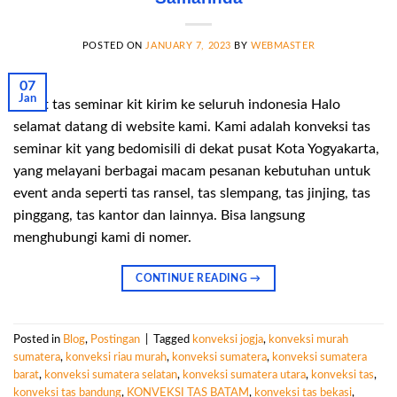
POSTED ON
JANUARY 7, 2023
BY
WEBMASTER
07
Jan
Paket tas seminar kit kirim ke seluruh indonesia Halo
selamat datang di website kami. Kami adalah konveksi tas
seminar kit yang bedomisili di dekat pusat Kota Yogyakarta,
yang melayani berbagai macam pesanan kebutuhan untuk
event anda seperti tas ransel, tas slempang, tas jinjing, tas
pinggang, tas kantor dan lainnya. Bisa langsung
menghubungi kami di nomer.
CONTINUE READING
→
Posted in
Blog
,
Postingan
|
Tagged
konveksi jogja
,
konveksi murah
sumatera
,
konveksi riau murah
,
konveksi sumatera
,
konveksi sumatera
barat
,
konveksi sumatera selatan
,
konveksi sumatera utara
,
konveksi tas
,
konveksi tas bandung
,
KONVEKSI TAS BATAM
,
konveksi tas bekasi
,