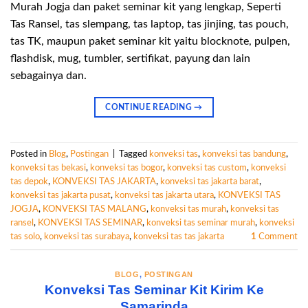
Murah Jogja dan paket seminar kit yang lengkap, Seperti
Tas Ransel, tas slempang, tas laptop, tas jinjing, tas pouch,
tas TK, maupun paket seminar kit yaitu blocknote, pulpen,
flashdisk, mug, tumbler, sertifikat, payung dan lain
sebagainya dan.
CONTINUE READING
→
Posted in
Blog
,
Postingan
|
Tagged
konveksi tas
,
konveksi tas bandung
,
konveksi tas bekasi
,
konveksi tas bogor
,
konveksi tas custom
,
konveksi
tas depok
,
KONVEKSI TAS JAKARTA
,
konveksi tas jakarta barat
,
konveksi tas jakarta pusat
,
konveksi tas jakarta utara
,
KONVEKSI TAS
JOGJA
,
KONVEKSI TAS MALANG
,
konveksi tas murah
,
konveksi tas
ransel
,
KONVEKSI TAS SEMINAR
,
konveksi tas seminar murah
,
konveksi
tas solo
,
konveksi tas surabaya
,
konveksi tas tas jakarta
1
Comment
BLOG
,
POSTINGAN
Konveksi Tas Seminar Kit Kirim Ke
Samarinda