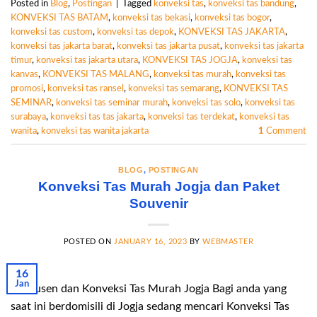
Posted in
Blog
,
Postingan
|
Tagged
konveksi tas
,
konveksi tas bandung
,
KONVEKSI TAS BATAM
,
konveksi tas bekasi
,
konveksi tas bogor
,
konveksi tas custom
,
konveksi tas depok
,
KONVEKSI TAS JAKARTA
,
konveksi tas jakarta barat
,
konveksi tas jakarta pusat
,
konveksi tas jakarta
timur
,
konveksi tas jakarta utara
,
KONVEKSI TAS JOGJA
,
konveksi tas
kanvas
,
KONVEKSI TAS MALANG
,
konveksi tas murah
,
konveksi tas
promosi
,
konveksi tas ransel
,
konveksi tas semarang
,
KONVEKSI TAS
SEMINAR
,
konveksi tas seminar murah
,
konveksi tas solo
,
konveksi tas
surabaya
,
konveksi tas tas jakarta
,
konveksi tas terdekat
,
konveksi tas
wanita
,
konveksi tas wanita jakarta
1
Comment
BLOG
,
POSTINGAN
Konveksi Tas Murah Jogja dan Paket
Souvenir
POSTED ON
JANUARY 16, 2023
BY
WEBMASTER
16
Jan
Produsen dan Konveksi Tas Murah Jogja Bagi anda yang
saat ini berdomisili di Jogja sedang mencari Konveksi Tas