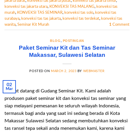
jakarta barat
,
konveksi tas jakarta pusat
,
konveksi tas jakarta timur
,
konveksi tas jakarta utara
,
KONVEKSI TAS MALANG
,
konveksi tas
murah
,
KONVEKSI TAS SEMINAR
,
konveksi tas solo
,
konveksi tas
surabaya
,
konveksi tas tas jakarta
,
konveksi tas terdekat
,
konveksi tas
wanita
,
Seminar Kit Murah
1
Comment
BLOG
,
POSTINGAN
Paket Seminar Kit dan Tas Seminar
Makassar, Sulawesi Selatan
POSTED ON
MARCH 2, 2023
BY
WEBMASTER
02
Mar
Selamt datang di Gudang Seminar Kit. Kami adalah
produsen paket seminar kit dan konveksi tas seminar yang
siap melayani pemesanan ke seluruh wilayah Indonesia,
termasuk bagi anda yang saat ini sedang berada di Kota
Makassar Sulawesi Selatan sedang membutuhkan konveksi
tas ransel tepa sekali anda menemukan kami, karena kami