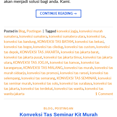
akan menjadi solusi bagi anda. Kami.
CONTINUE READING
→
Posted in
Blog
,
Postingan
|
Tagged
konveksi jogja
,
konveksi murah
sumatera
,
konveksi sumatera
,
konveksi sumatera utara
,
konveksi tas
,
konveksi tas bandung
,
KONVEKSI TAS BATAM
,
konveksi tas bekasi
,
konveksi tas bogor
,
konveksi tas ciledug
,
konveksi tas custom
,
konveksi
tas depok
,
KONVEKSI TAS JAKARTA
,
konveksi tas jakarta barat
,
konveksi tas jakarta pusat
,
konveksi tas jakarta timur
,
konveksi tas jakarta
utara
,
KONVEKSI TAS JOGJA
,
konveksi tas kanvas
,
konveksi tas
karanganyar
,
KONVEKSI TAS MALANG
,
konveksi tas murah
,
konveksi tas
murah sidoarjo
,
konveksi tas promosi
,
konveksi tas ransel
,
konveksi tas
selempang
,
konveksi tas semarang
,
KONVEKSI TAS SEMINAR
,
konveksi
tas seminar murah
,
konveksi tas solo
,
konveksi tas surabaya
,
konveksi tas
tas jakarta
,
konveksi tas terdekat
,
konveksi tas wanita
,
konveksi tas
wanita jakarta
1
Comment
BLOG
,
POSTINGAN
Konveksi Tas Seminar Kit Murah