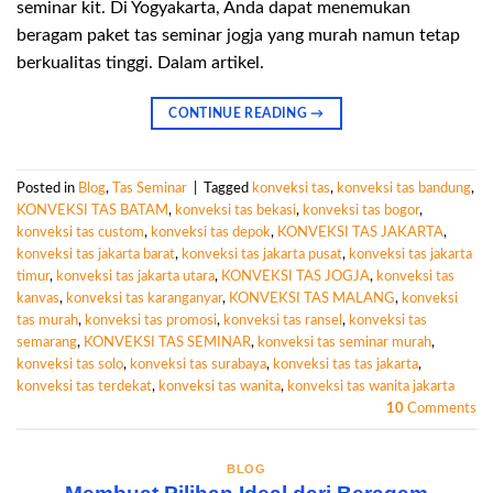
seminar kit. Di Yogyakarta, Anda dapat menemukan
beragam paket tas seminar jogja yang murah namun tetap
berkualitas tinggi. Dalam artikel.
CONTINUE READING
→
Posted in
Blog
,
Tas Seminar
|
Tagged
konveksi tas
,
konveksi tas bandung
,
KONVEKSI TAS BATAM
,
konveksi tas bekasi
,
konveksi tas bogor
,
konveksi tas custom
,
konveksi tas depok
,
KONVEKSI TAS JAKARTA
,
konveksi tas jakarta barat
,
konveksi tas jakarta pusat
,
konveksi tas jakarta
timur
,
konveksi tas jakarta utara
,
KONVEKSI TAS JOGJA
,
konveksi tas
kanvas
,
konveksi tas karanganyar
,
KONVEKSI TAS MALANG
,
konveksi
tas murah
,
konveksi tas promosi
,
konveksi tas ransel
,
konveksi tas
semarang
,
KONVEKSI TAS SEMINAR
,
konveksi tas seminar murah
,
konveksi tas solo
,
konveksi tas surabaya
,
konveksi tas tas jakarta
,
konveksi tas terdekat
,
konveksi tas wanita
,
konveksi tas wanita jakarta
10
Comments
BLOG