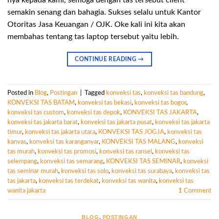
nya kepada kami, semoga dengan tas tersebut client
semakin senang dan bahagia. Sukses selalu untuk Kantor
Otoritas Jasa Keuangan / OJK. Oke kali ini kita akan
membahas tentang tas laptop tersebut yaitu lebih.
CONTINUE READING
→
Posted in
Blog
,
Postingan
|
Tagged
konveksi tas
,
konveksi tas bandung
,
KONVEKSI TAS BATAM
,
konveksi tas bekasi
,
konveksi tas bogor
,
konveksi tas custom
,
konveksi tas depok
,
KONVEKSI TAS JAKARTA
,
konveksi tas jakarta barat
,
konveksi tas jakarta pusat
,
konveksi tas jakarta
timur
,
konveksi tas jakarta utara
,
KONVEKSI TAS JOGJA
,
konveksi tas
kanvas
,
konveksi tas karanganyar
,
KONVEKSI TAS MALANG
,
konveksi
tas murah
,
konveksi tas promosi
,
konveksi tas ransel
,
konveksi tas
selempang
,
konveksi tas semarang
,
KONVEKSI TAS SEMINAR
,
konveksi
tas seminar murah
,
konveksi tas solo
,
konveksi tas surabaya
,
konveksi tas
tas jakarta
,
konveksi tas terdekat
,
konveksi tas wanita
,
konveksi tas
wanita jakarta
1
Comment
BLOG
,
POSTINGAN