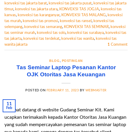
konveksi tas jakarta barat
,
konveksi tas jakarta pusat
,
konveksi tas jakarta
timur
,
konveksi tas jakarta utara
,
KONVEKSI TAS JOGJA
,
konveksi tas
kanvas
,
konveksi tas karanganyar
,
KONVEKSI TAS MALANG
,
konveksi
tas murah
,
konveksi tas promosi
,
konveksi tas ransel
,
konveksi tas
selempang
,
konveksi tas semarang
,
KONVEKSI TAS SEMINAR
,
konveksi
tas seminar murah
,
konveksi tas solo
,
konveksi tas surabaya
,
konveksi tas
tas jakarta
,
konveksi tas terdekat
,
konveksi tas wanita
,
konveksi tas
wanita jakarta
1
Comment
BLOG
,
POSTINGAN
Tas Seminar Laptop Pesanan Kantor
OJK Otoritas Jasa Keuangan
POSTED ON
FEBRUARY 11, 2023
BY
WEBMASTER
11
Feb
Selamat datang di website Gudang Seminar Kit. Kami
ucapkan terimakasih kepada Kantor Otoritas Jasa Kuangan
yang sudah mempercayakan pemesanan tas seminar laptop