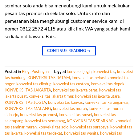
seminar solo anda bisa mengubungi kami untuk melakukan
pesan tas promosi di sekitar solo. Untuk info dan
pemesanan bisa menghubungi customer service kami di
nomer 0812 2572 4115 atau klik link WA yang sudah kami
sediakan dibawah. Baik.
CONTINUE READING
→
Posted in
Blog
,
Postingan
|
Tagged
konveksi jogja
,
konveksi tas
,
konveksi
tas bandung
,
KONVEKSI TAS BATAM
,
konveksi tas bekasi
,
konveksi tas
bogor
,
konveksi tas ciledug
,
konveksi tas custom
,
konveksi tas depok
,
KONVEKSI TAS JAKARTA
,
konveksi tas jakarta barat
,
konveksi tas
jakarta pusat
,
konveksi tas jakarta timur
,
konveksi tas jakarta utara
,
KONVEKSI TAS JOGJA
,
konveksi tas kanvas
,
konveksi tas karanganyar
,
KONVEKSI TAS MALANG
,
konveksi tas murah
,
konveksi tas murah
sidoarjo
,
konveksi tas promosi
,
konveksi tas ransel
,
konveksi tas
selempang
,
konveksi tas semarang
,
KONVEKSI TAS SEMINAR
,
konveksi
tas seminar murah
,
konveksi tas solo
,
konveksi tas surabaya
,
konveksi tas
tas jakarta
,
konveksi tas terdekat
,
konveksi tas wanita
,
konveksi tas