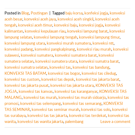
Posted in
Blog
,
Postingan
|
Tagged
baju korsa
,
konfeksi jogja
,
konveksi
aceh besar
,
konveksi aceh jaya
,
konveksi aceh singkil
,
konveksi aceh
tengah
,
konveksi aceh timur
,
konveksi baju
,
konveksi jogja
,
konveksi
kalimantan
,
konveksi kepulauan riau
,
konveksi lampung barat
,
konveksi
lampung selatan
,
konveksi lampung tengah
,
konveksi lampung timur
,
konveksi lampung utara
,
konveksi murah sumatera
,
konveksi ntt
,
konveksi padang
,
konveksi pangkalpinang
,
konveksi riau murah
,
konveksi
sulawesi
,
konveksi sumatera
,
konveksi sumatera barat
,
konveksi
sumatera selatan
,
konveksi sumatera utara
,
konveksi sumatra barat
,
konveksi sumatra selatan
,
konveksi tas
,
konveksi tas bandung
,
KONVEKSI TAS BATAM
,
konveksi tas bogor
,
konveksi tas ciledug
,
konveksi tas custom
,
konveksi tas depok
,
konveksi tas jakarta barat
,
konveksi tas jakarta pusat
,
konveksi tas jakarta utara
,
KONVEKSI TAS
JOGJA
,
konveksi tas kanvas
,
konveksi tas karanganyar
,
KONVEKSI TAS
MALANG
,
konveksi tas murah
,
konveksi tas murah sidoarjo
,
konveksi tas
promosi
,
konveksi tas selempang
,
konveksi tas semarang
,
KONVEKSI
TAS SEMINAR
,
konveksi tas seminar murah
,
konveksi tas solo
,
konveksi
tas surabaya
,
konveksi tas tas jakarta
,
konveksi tas terdekat
,
konveksi tas
wanita
,
konveksi tas wanita jakarta
,
palembang
Leave a comment