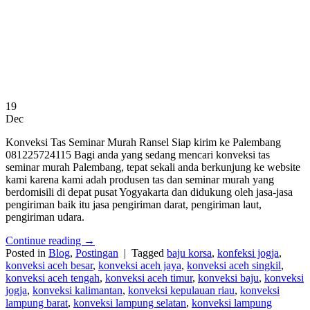
19
Dec
Konveksi Tas Seminar Murah Ransel Siap kirim ke Palembang
081225724115 Bagi anda yang sedang mencari konveksi tas
seminar murah Palembang, tepat sekali anda berkunjung ke website
kami karena kami adah produsen tas dan seminar murah yang
berdomisili di depat pusat Yogyakarta dan didukung oleh jasa-jasa
pengiriman baik itu jasa pengiriman darat, pengiriman laut,
pengiriman udara.
Continue reading
→
Posted in
Blog
,
Postingan
|
Tagged
baju korsa
,
konfeksi jogja
,
konveksi aceh besar
,
konveksi aceh jaya
,
konveksi aceh singkil
,
konveksi aceh tengah
,
konveksi aceh timur
,
konveksi baju
,
konveksi
jogja
,
konveksi kalimantan
,
konveksi kepulauan riau
,
konveksi
lampung barat
,
konveksi lampung selatan
,
konveksi lampung