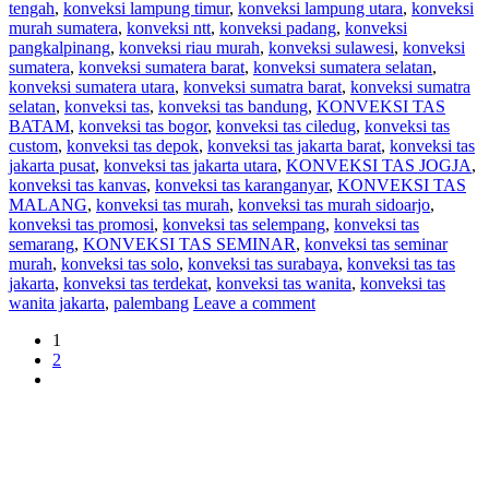
tengah
,
konveksi lampung timur
,
konveksi lampung utara
,
konveksi
murah sumatera
,
konveksi ntt
,
konveksi padang
,
konveksi
pangkalpinang
,
konveksi riau murah
,
konveksi sulawesi
,
konveksi
sumatera
,
konveksi sumatera barat
,
konveksi sumatera selatan
,
konveksi sumatera utara
,
konveksi sumatra barat
,
konveksi sumatra
selatan
,
konveksi tas
,
konveksi tas bandung
,
KONVEKSI TAS
BATAM
,
konveksi tas bogor
,
konveksi tas ciledug
,
konveksi tas
custom
,
konveksi tas depok
,
konveksi tas jakarta barat
,
konveksi tas
jakarta pusat
,
konveksi tas jakarta utara
,
KONVEKSI TAS JOGJA
,
konveksi tas kanvas
,
konveksi tas karanganyar
,
KONVEKSI TAS
MALANG
,
konveksi tas murah
,
konveksi tas murah sidoarjo
,
konveksi tas promosi
,
konveksi tas selempang
,
konveksi tas
semarang
,
KONVEKSI TAS SEMINAR
,
konveksi tas seminar
murah
,
konveksi tas solo
,
konveksi tas surabaya
,
konveksi tas tas
jakarta
,
konveksi tas terdekat
,
konveksi tas wanita
,
konveksi tas
wanita jakarta
,
palembang
Leave a comment
1
2