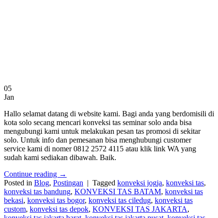
05
Jan
Hallo selamat datang di website kami. Bagi anda yang berdomisili di
kota solo secang mencari konveksi tas seminar solo anda bisa
mengubungi kami untuk melakukan pesan tas promosi di sekitar
solo. Untuk info dan pemesanan bisa menghubungi customer
service kami di nomer 0812 2572 4115 atau klik link WA yang
sudah kami sediakan dibawah. Baik.
Continue reading
→
Posted in
Blog
,
Postingan
|
Tagged
konveksi jogja
,
konveksi tas
,
konveksi tas bandung
,
KONVEKSI TAS BATAM
,
konveksi tas
bekasi
,
konveksi tas bogor
,
konveksi tas ciledug
,
konveksi tas
custom
,
konveksi tas depok
,
KONVEKSI TAS JAKARTA
,
konveksi tas jakarta barat
,
konveksi tas jakarta pusat
,
konveksi tas