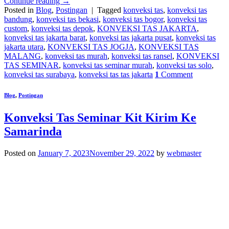
Continue reading
→
Posted in
Blog
,
Postingan
|
Tagged
konveksi tas
,
konveksi tas
bandung
,
konveksi tas bekasi
,
konveksi tas bogor
,
konveksi tas
custom
,
konveksi tas depok
,
KONVEKSI TAS JAKARTA
,
konveksi tas jakarta barat
,
konveksi tas jakarta pusat
,
konveksi tas
jakarta utara
,
KONVEKSI TAS JOGJA
,
KONVEKSI TAS
MALANG
,
konveksi tas murah
,
konveksi tas ransel
,
KONVEKSI
TAS SEMINAR
,
konveksi tas seminar murah
,
konveksi tas solo
,
konveksi tas surabaya
,
konveksi tas tas jakarta
1
Comment
Blog
,
Postingan
Konveksi Tas Seminar Kit Kirim Ke
Samarinda
Posted on
January 7, 2023
November 29, 2022
by
webmaster