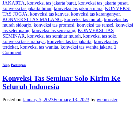
JAKARTA
,
konveksi tas jakarta barat
,
konveksi tas jakarta pusat
,
konveksi tas jakarta timur
,
konveksi tas jakarta utara
,
KONVEKSI
TAS JOGJA
,
konveksi tas kanvas
,
konveksi tas karanganyar
,
KONVEKSI TAS MALANG
,
konveksi tas murah
,
konveksi tas
murah sidoarjo
,
konveksi tas promosi
,
konveksi tas ransel
,
konveksi
tas selempang
,
konveksi tas semarang
,
KONVEKSI TAS
SEMINAR
,
konveksi tas seminar murah
,
konveksi tas solo
,
konveksi tas surabaya
,
konveksi tas tas jakarta
,
konveksi tas
terdekat
,
konveksi tas wanita
,
konveksi tas wanita jakarta
1
Comment
Blog
,
Postingan
Konveksi Tas Seminar Solo Kirim Ke
Seluruh Indonesia
Posted on
January 5, 2023
February 13, 2023
by
webmaster