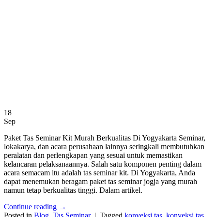
18
Sep
Paket Tas Seminar Kit Murah Berkualitas Di Yogyakarta Seminar,
lokakarya, dan acara perusahaan lainnya seringkali membutuhkan
peralatan dan perlengkapan yang sesuai untuk memastikan
kelancaran pelaksanaannya. Salah satu komponen penting dalam
acara semacam itu adalah tas seminar kit. Di Yogyakarta, Anda
dapat menemukan beragam paket tas seminar jogja yang murah
namun tetap berkualitas tinggi. Dalam artikel.
Continue reading
→
Posted in
Blog
,
Tas Seminar
|
Tagged
konveksi tas
,
konveksi tas