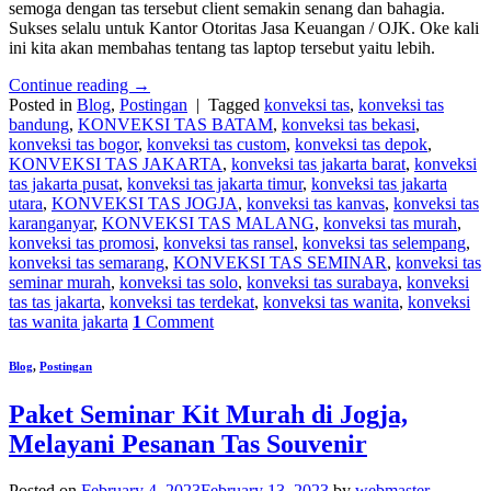
semoga dengan tas tersebut client semakin senang dan bahagia.
Sukses selalu untuk Kantor Otoritas Jasa Keuangan / OJK. Oke kali
ini kita akan membahas tentang tas laptop tersebut yaitu lebih.
Continue reading
→
Posted in
Blog
,
Postingan
|
Tagged
konveksi tas
,
konveksi tas
bandung
,
KONVEKSI TAS BATAM
,
konveksi tas bekasi
,
konveksi tas bogor
,
konveksi tas custom
,
konveksi tas depok
,
KONVEKSI TAS JAKARTA
,
konveksi tas jakarta barat
,
konveksi
tas jakarta pusat
,
konveksi tas jakarta timur
,
konveksi tas jakarta
utara
,
KONVEKSI TAS JOGJA
,
konveksi tas kanvas
,
konveksi tas
karanganyar
,
KONVEKSI TAS MALANG
,
konveksi tas murah
,
konveksi tas promosi
,
konveksi tas ransel
,
konveksi tas selempang
,
konveksi tas semarang
,
KONVEKSI TAS SEMINAR
,
konveksi tas
seminar murah
,
konveksi tas solo
,
konveksi tas surabaya
,
konveksi
tas tas jakarta
,
konveksi tas terdekat
,
konveksi tas wanita
,
konveksi
tas wanita jakarta
1
Comment
Blog
,
Postingan
Paket Seminar Kit Murah di Jogja,
Melayani Pesanan Tas Souvenir
Posted on
February 4, 2023
February 13, 2023
by
webmaster