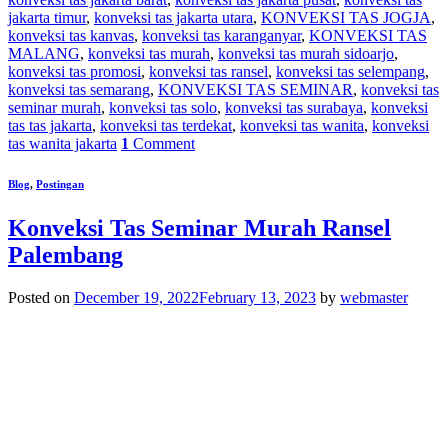
jakarta timur
,
konveksi tas jakarta utara
,
KONVEKSI TAS JOGJA
,
konveksi tas kanvas
,
konveksi tas karanganyar
,
KONVEKSI TAS
MALANG
,
konveksi tas murah
,
konveksi tas murah sidoarjo
,
konveksi tas promosi
,
konveksi tas ransel
,
konveksi tas selempang
,
konveksi tas semarang
,
KONVEKSI TAS SEMINAR
,
konveksi tas
seminar murah
,
konveksi tas solo
,
konveksi tas surabaya
,
konveksi
tas tas jakarta
,
konveksi tas terdekat
,
konveksi tas wanita
,
konveksi
tas wanita jakarta
1
Comment
Blog
,
Postingan
Konveksi Tas Seminar Murah Ransel
Palembang
Posted on
December 19, 2022
February 13, 2023
by
webmaster