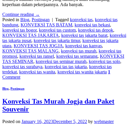
keperluan dalam pekerjaannya. Ada banyak.
Continue reading
→
Posted in
Blog
,
Postingan
|
Tagged
konveksi tas
,
konveksi tas
bandung
,
KONVEKSI TAS BATAM
,
konveksi tas bekasi
,
konveksi tas bogor
,
konveksi tas custom
,
konveksi tas depok
,
KONVEKSI TAS JAKARTA
,
konveksi tas jakarta barat
,
konveksi
tas jakarta pusat
,
konveksi tas jakarta timur
,
konveksi tas jakarta
utara
,
KONVEKSI TAS JOGJA
,
konveksi tas kanvas
,
KONVEKSI TAS MALANG
,
konveksi tas murah
,
konveksi tas
promosi
,
konveksi tas ransel
,
konveksi tas semarang
,
KONVEKSI
TAS SEMINAR
,
konveksi tas seminar murah
,
konveksi tas solo
,
konveksi tas surabaya
,
konveksi tas tas jakarta
,
konveksi tas
terdekat
,
konveksi tas wanita
,
konveksi tas wanita jakarta
1
Comment
Blog
,
Postingan
Konveksi Tas Murah Jogja dan Paket
Souvenir
Posted on
January 16, 2023
December 5, 2022
by
webmaster