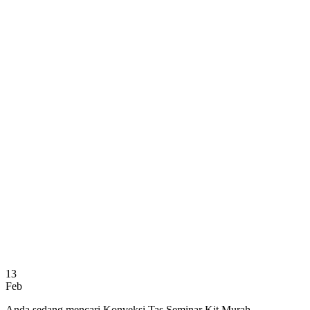
13
Feb
Anda sedang mencari Konveksi Tas Seminar Kit Murah