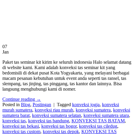
07
Jan
Paket tas seminar kit kirim ke seluruh indonesia Halo selamat datang
di website kami. Kami adalah konveksi tas seminar kit yang
bedomisili di dekat pusat Kota Yogyakarta, yang melayani berbagai
macam pesanan kebutuhan untuk event anda seperti tas ransel, tas
slempang, tas jinjing, tas pinggang, tas kantor dan lainnya. Bisa
langsung menghubungi kami di nomer.
Continue reading
→
Posted in
Blog
,
Postingan
|
Tagged
konveksi jogja
,
konveksi
murah sumatera
,
konveksi riau murah
,
konveksi sumatera
,
konveksi
sumatera barat
,
konveksi sumatera selatan
,
konveksi sumatera utara
,
konveksi tas
,
konveksi tas bandung
,
KONVEKSI TAS BATAM
,
konveksi tas bekasi
,
konveksi tas bogor
,
konveksi tas ciledug
,
konveksi tas custom
,
konveksi tas depok
,
KONVEKSI TAS