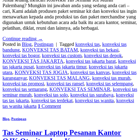
Palembang? Mungkin ini jawaban anda yang sedang anda cari –
cari, Kami adalah produsen paket seminar kit dan konveksi tas ingin
menawarkan kepada anda produksi tas dan paket merchandise yang
digunakan untuk kebutuhan acara ada baik itu acara kantor, seminar,
pelatihan, diklat, reuni dan lainnya, ada berbagai.
Continue reading
→
Posted in
Blog
,
Postingan
|
Tagged
konveksi tas
,
konveksi tas
bandung
,
KONVEKSI TAS BATAM
,
konveksi tas bekasi
,
konveksi tas bogor
,
konveksi tas custom
,
konveksi tas depok
,
KONVEKSI TAS JAKARTA
,
konveksi tas jakarta barat
,
konveksi
tas jakarta pusat
,
konveksi tas jakarta timur
,
konveksi tas jakarta
utara
,
KONVEKSI TAS JOGJA
,
konveksi tas kanvas
,
konveksi tas
karanganyar
,
KONVEKSI TAS MALANG
,
konveksi tas murah
,
konveksi tas promosi
,
konveksi tas ransel
,
konveksi tas selempang
,
konveksi tas semarang
,
KONVEKSI TAS SEMINAR
,
konveksi tas
seminar murah
,
konveksi tas solo
,
konveksi tas surabaya
,
konveksi
tas tas jakarta
,
konveksi tas terdekat
,
konveksi tas wanita
,
konveksi
tas wanita jakarta
1
Comment
Blog
,
Postingan
Tas Seminar Laptop Pesanan Kantor