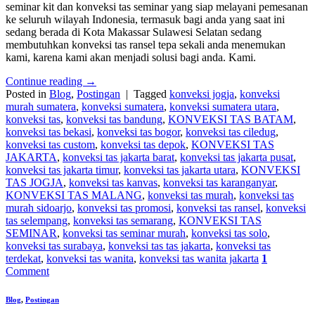
seminar kit dan konveksi tas seminar yang siap melayani pemesanan
ke seluruh wilayah Indonesia, termasuk bagi anda yang saat ini
sedang berada di Kota Makassar Sulawesi Selatan sedang
membutuhkan konveksi tas ransel tepa sekali anda menemukan
kami, karena kami akan menjadi solusi bagi anda. Kami.
Continue reading
→
Posted in
Blog
,
Postingan
|
Tagged
konveksi jogja
,
konveksi
murah sumatera
,
konveksi sumatera
,
konveksi sumatera utara
,
konveksi tas
,
konveksi tas bandung
,
KONVEKSI TAS BATAM
,
konveksi tas bekasi
,
konveksi tas bogor
,
konveksi tas ciledug
,
konveksi tas custom
,
konveksi tas depok
,
KONVEKSI TAS
JAKARTA
,
konveksi tas jakarta barat
,
konveksi tas jakarta pusat
,
konveksi tas jakarta timur
,
konveksi tas jakarta utara
,
KONVEKSI
TAS JOGJA
,
konveksi tas kanvas
,
konveksi tas karanganyar
,
KONVEKSI TAS MALANG
,
konveksi tas murah
,
konveksi tas
murah sidoarjo
,
konveksi tas promosi
,
konveksi tas ransel
,
konveksi
tas selempang
,
konveksi tas semarang
,
KONVEKSI TAS
SEMINAR
,
konveksi tas seminar murah
,
konveksi tas solo
,
konveksi tas surabaya
,
konveksi tas tas jakarta
,
konveksi tas
terdekat
,
konveksi tas wanita
,
konveksi tas wanita jakarta
1
Comment
Blog
,
Postingan