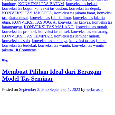
bandung
,
KONVEKSI TAS BATAM
,
konveksi tas bekasi
,
konveksi tas bogor
,
konveksi tas custom
,
konveksi tas depok
,
KONVEKSI TAS JAKARTA
,
konveksi tas jakarta barat
,
konveksi
tas jakarta pusat
,
konveksi tas jakarta timur
,
konveksi tas jakarta
utara
,
KONVEKSI TAS JOGJA
,
konveksi tas kanvas
,
konveksi tas
karanganyar
,
KONVEKSI TAS MALANG
,
konveksi tas murah
,
konveksi tas promosi
,
konveksi tas ransel
,
konveksi tas semarang
,
KONVEKSI TAS SEMINAR
,
konveksi tas seminar murah
,
konveksi tas solo
,
konveksi tas surabaya
,
konveksi tas tas jakarta
,
konveksi tas terdekat
,
konveksi tas wanita
,
konveksi tas wanita
jakarta
10
Comments
Blog
Membuat Pilihan Ideal dari Beragam
Model Tas Seminar
Posted on
September 2, 2023
September 1, 2023
by
webmaster