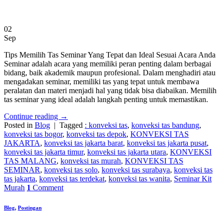
02
Sep
Tips Memilih Tas Seminar Yang Tepat dan Ideal Sesuai Acara Anda
Seminar adalah acara yang memiliki peran penting dalam berbagai
bidang, baik akademik maupun profesional. Dalam menghadiri atau
mengadakan seminar, memiliki tas yang tepat untuk membawa
peralatan dan materi menjadi hal yang tidak bisa diabaikan. Memilih
tas seminar yang ideal adalah langkah penting untuk memastikan.
Continue reading
→
Posted in
Blog
|
Tagged
: konveksi tas
,
konveksi tas bandung
,
konveksi tas bogor
,
konveksi tas depok
,
KONVEKSI TAS
JAKARTA
,
konveksi tas jakarta barat
,
konveksi tas jakarta pusat
,
konveksi tas jakarta timur
,
konveksi tas jakarta utara
,
KONVEKSI
TAS MALANG
,
konveksi tas murah
,
KONVEKSI TAS
SEMINAR
,
konveksi tas solo
,
konveksi tas surabaya
,
konveksi tas
tas jakarta
,
konveksi tas terdekat
,
konveksi tas wanita
,
Seminar Kit
Murah
1
Comment
Blog
,
Postingan