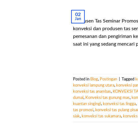
02
Jan
Produsen Tas Seminar Promos
konveksi dan produsen tas se
pemesanan dan pengiriman ke 
saat ini yang sedang mencari 
Posted in
Blog
,
Postingan
|
Tagged
k
konveksi lampung utara
,
konveksi pa
konveksi tas anambas
,
KONVEKSI T
dumai
,
Konveksi tas gunung mas
,
kon
kuantan singingi
,
konveksi tas lingga
,
tas promosi
,
konveksi tas pulang pisa
siak
,
konveksi tas sukamara
,
konveksi