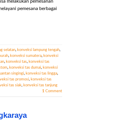
 bisa melakukan pemesanan
 melayani pemesana berbagai
g selatan
,
konveksi lampung tengah
,
murah
,
konveksi sumatera
,
konveksi
tan
,
konveksi tas
,
konveksi tas
ustom
,
konveksi tas dumai
,
konveksi
uantan singingi
,
konveksi tas lingga
,
veksi tas promosi
,
konveksi tas
eksi tas siak
,
konveksi tas tanjung
1
Comment
gkaraya