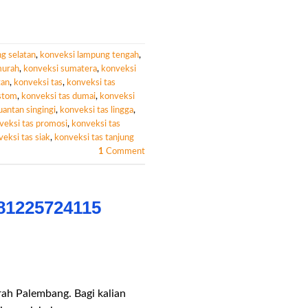
g selatan
,
konveksi lampung tengah
,
murah
,
konveksi sumatera
,
konveksi
tan
,
konveksi tas
,
konveksi tas
ustom
,
konveksi tas dumai
,
konveksi
uantan singingi
,
konveksi tas lingga
,
veksi tas promosi
,
konveksi tas
eksi tas siak
,
konveksi tas tanjung
1
Comment
81225724115
ah Palembang. Bagi kalian