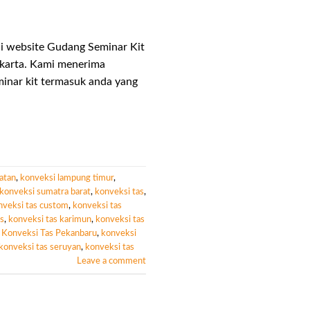
i website Gudang Seminar Kit
akarta. Kami menerima
inar kit termasuk anda yang
atan
,
konveksi lampung timur
,
konveksi sumatra barat
,
konveksi tas
,
nveksi tas custom
,
konveksi tas
as
,
konveksi tas karimun
,
konveksi tas
,
Konveksi Tas Pekanbaru
,
konveksi
konveksi tas seruyan
,
konveksi tas
Leave a comment