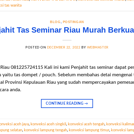
si tas wanita
BLOG
,
POSTINGAN
jahit Tas Seminar Riau Murah Berkual
POSTED ON
DECEMBER 22, 2022
BY
WEBMASTER
Riau 081225724115 Kali ini kami Penjahit tas seminar dapat pes
au yaitu tas dompet / pouch. Sebelum membahas detai mengenai 
ial Provinsi Kepulauan Riau yang sudah mempercayakan pemesa
cara anda.
CONTINUE READING
→
onveksi aceh jaya
,
konveksi aceh singkil
,
konveksi aceh tengah
,
konveksi kalima
mpung selatan
,
konveksi lampung tengah
,
konveksi lampung timur
,
konveksi lam