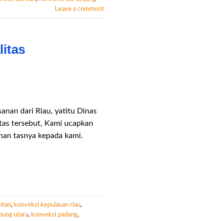
Leave a comment
itas
anan dari Riau, yatitu Dinas
tas tersebut, Kami ucapkan
nan tasnya kepada kami.
ntan
,
konveksi kepulauan riau
,
pung utara
,
konveksi padang
,