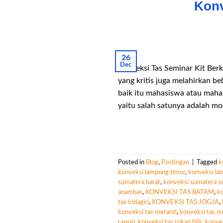
Konv
26
Dec
Konveksi Tas Seminar Kit Berk
yang kritis juga melahirkan 
baik itu mahasiswa atau maha
yaitu salah satunya adalah mo
Posted in
Blog
,
Postingan
|
Tagged
k
konveksi lampung timur
,
konveksi la
sumatera barat
,
konveksi sumatera se
anambas
,
KONVEKSI TAS BATAM
,
ko
tas Indagiri
,
KONVEKSI TAS JOGJA
,
konveksi tas meranti
,
konveksi tas m
ransel
,
konveksi tas rokan hilir
,
konvek