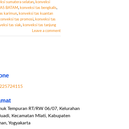
ksi sumatera selatan
,
konveksi
TAS BATAM
,
konveksi tas bengkalis
,
as karimun
,
konveksi tas kuantan
konveksi tas promosi
,
konveksi tas
eksi tas siak
,
konveksi tas tanjung
Leave a comment
one
225724115
amat
uk Tempuran RT/RW 06/07, Kelurahan
duadi, Kecamatan Mlati, Kabupaten
man, Yogyakarta