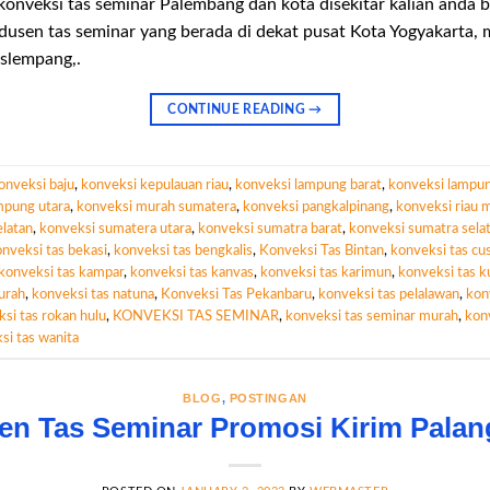
nveksi tas seminar Palembang dan kota disekitar kalian anda
dusen tas seminar yang berada di dekat pusat Kota Yogyakarta,
 slempang,.
CONTINUE READING
→
onveksi baju
,
konveksi kepulauan riau
,
konveksi lampung barat
,
konveksi lampun
mpung utara
,
konveksi murah sumatera
,
konveksi pangkalpinang
,
konveksi riau 
latan
,
konveksi sumatera utara
,
konveksi sumatra barat
,
konveksi sumatra sela
nveksi tas bekasi
,
konveksi tas bengkalis
,
Konveksi Tas Bintan
,
konveksi tas c
konveksi tas kampar
,
konveksi tas kanvas
,
konveksi tas karimun
,
konveksi tas k
urah
,
konveksi tas natuna
,
Konveksi Tas Pekanbaru
,
konveksi tas pelalawan
,
kon
si tas rokan hulu
,
KONVEKSI TAS SEMINAR
,
konveksi tas seminar murah
,
konv
si tas wanita
BLOG
,
POSTINGAN
en Tas Seminar Promosi Kirim Palan