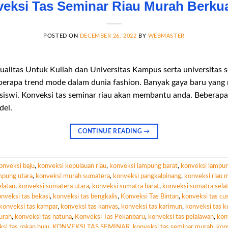
eksi Tas Seminar Riau Murah Berkua
POSTED ON
DECEMBER 26, 2022
BY
WEBMASTER
ualitas Untuk Kuliah dan Universitas Kampus serta universitas s
beberapa trend mode dalam dunia fashion. Banyak gaya baru yan
siswi. Konveksi tas seminar riau akan membantu anda. Beberap
del.
CONTINUE READING
→
onveksi baju
,
konveksi kepulauan riau
,
konveksi lampung barat
,
konveksi lampun
mpung utara
,
konveksi murah sumatera
,
konveksi pangkalpinang
,
konveksi riau 
latan
,
konveksi sumatera utara
,
konveksi sumatra barat
,
konveksi sumatra sela
nveksi tas bekasi
,
konveksi tas bengkalis
,
Konveksi Tas Bintan
,
konveksi tas c
konveksi tas kampar
,
konveksi tas kanvas
,
konveksi tas karimun
,
konveksi tas k
urah
,
konveksi tas natuna
,
Konveksi Tas Pekanbaru
,
konveksi tas pelalawan
,
kon
si tas rokan hulu
,
KONVEKSI TAS SEMINAR
,
konveksi tas seminar murah
,
konv