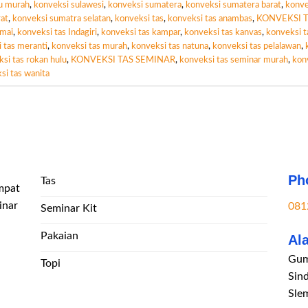
au murah
,
konveksi sulawesi
,
konveksi sumatera
,
konveksi sumatera barat
,
konve
at
,
konveksi sumatra selatan
,
konveksi tas
,
konveksi tas anambas
,
KONVEKSI 
umai
,
konveksi tas Indagiri
,
konveksi tas kampar
,
konveksi tas kanvas
,
konveksi t
 tas meranti
,
konveksi tas murah
,
konveksi tas natuna
,
konveksi tas pelalawan
,
si tas rokan hulu
,
KONVEKSI TAS SEMINAR
,
konveksi tas seminar murah
,
konv
si tas wanita
Ph
Tas
mpat
inar
081
Seminar Kit
Pakaian
Al
Gum
Topi
Sin
Sle