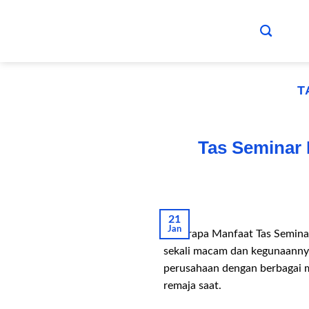
Skip
to
content
T
Tas Seminar 
21
Jan
Beberapa Manfaat Tas Seminar K
sekali macam dan kegunaannya
perusahaan dengan berbagai m
remaja saat.