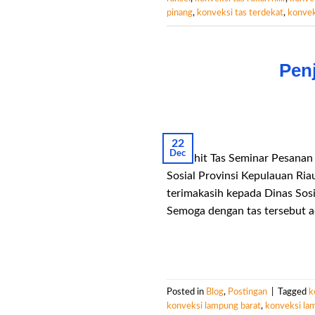
pinang
,
konveksi tas terdekat
,
konvek
Pen
22
Dec
Penjahit Tas Seminar Pesanan 
Sosial Provinsi Kepulauan Ri
terimakasih kepada Dinas Sos
Semoga dengan tas tersebut a
Posted in
Blog
,
Postingan
|
Tagged
k
konveksi lampung barat
,
konveksi la