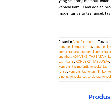
yang sekarang membutuhkan ko
kepada kami. Kami adalah pro
model tas yaitu tas ransel, tas
Posted in
Blog
,
Postingan
|
Tagged
k
konveksi lampung timur
,
konveksi la
sumatera barat
,
konveksi sumatera se
anambas
,
KONVEKSI TAS BATAM
,
ko
tas Indagiri
,
KONVEKSI TAS JOGJA
,
konveksi tas meranti
,
konveksi tas m
ransel
,
konveksi tas rokan hilir
,
konvek
pinang
,
konveksi tas terdekat
,
konvek
Produs