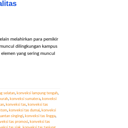
litas
elain melahirkan para pemikir
g muncul dilingkungan kampus
a elemen yang sering muncul
g selatan
,
konveksi lampung tengah
,
murah
,
konveksi sumatera
,
konveksi
tan
,
konveksi tas
,
konveksi tas
ustom
,
konveksi tas dumai
,
konveksi
uantan singingi
,
konveksi tas lingga
,
veksi tas promosi
,
konveksi tas
eksi tas siak
,
konveksi tas tanjung