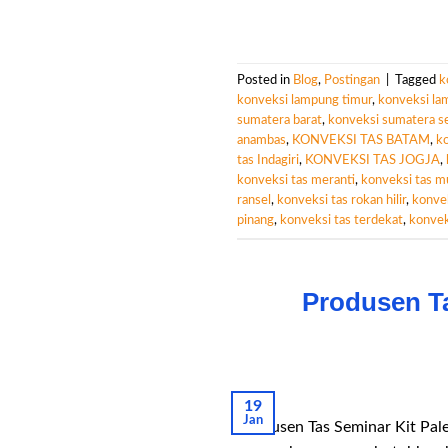
Posted in
Blog
,
Postingan
|
Tagged
k
konveksi lampung timur
,
konveksi la
sumatera barat
,
konveksi sumatera se
anambas
,
KONVEKSI TAS BATAM
,
ko
tas Indagiri
,
KONVEKSI TAS JOGJA
,
konveksi tas meranti
,
konveksi tas m
ransel
,
konveksi tas rokan hilir
,
konvek
pinang
,
konveksi tas terdekat
,
konvek
Produsen T
19
Jan
Produsen Tas Seminar Kit Pal