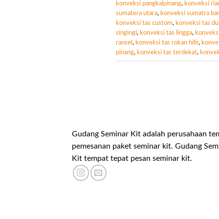
konveksi pangkalpinang
,
konveksi ri
sumatera utara
,
konveksi sumatra bar
konveksi tas custom
,
konveksi tas d
singingi
,
konveksi tas lingga
,
konveksi
ransel
,
konveksi tas rokan hilir
,
konvek
pinang
,
konveksi tas terdekat
,
konvek
Gudang Seminar Kit adalah perusahaan te
pemesanan paket seminar kit. Gudang Sem
Kit tempat tepat pesan seminar kit.