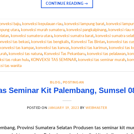
CONTINUE READING
→
onveksi baju
,
konveksi kepulauan riau
,
konveksi lampung barat
,
konveksi lampun
mpung utara
,
konveksi murah sumatera
,
konveksi pangkalpinang
,
konveksi riau 
latan
,
konveksi sumatera utara
,
konveksi sumatra barat
,
konveksi sumatra sela
nveksi tas bekasi
,
konveksi tas bengkalis
,
Konveksi Tas Bintan
,
konveksi tas c
konveksi tas kampar
,
konveksi tas kanvas
,
konveksi tas karimun
,
konveksi tas k
urah
,
konveksi tas natuna
,
Konveksi Tas Pekanbaru
,
konveksi tas pelalawan
,
kon
si tas rokan hulu
,
KONVEKSI TAS SEMINAR
,
konveksi tas seminar murah
,
konv
si tas wanita
BLOG
,
POSTINGAN
as Seminar Kit Palembang, Sumsel 0
POSTED ON
JANUARY 19, 2023
BY
WEBMASTER
embang, Provinsi Sumatera Selatan Produsen tas seminar kit mur