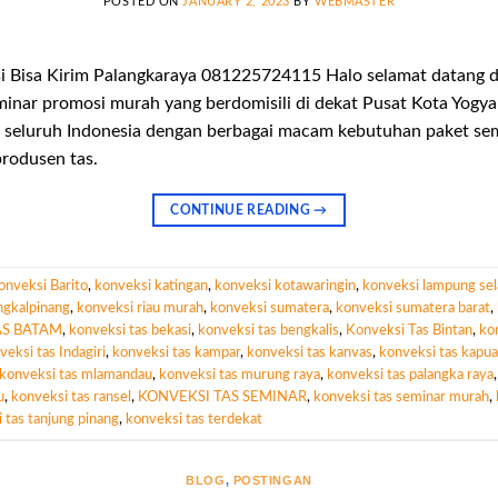
POSTED ON
JANUARY 2, 2023
BY
WEBMASTER
i Bisa Kirim Palangkaraya 081225724115 Halo selamat datang d
minar promosi murah yang berdomisili di dekat Pusat Kota Yogy
seluruh Indonesia dengan berbagai macam kebutuhan paket sem
produsen tas.
CONTINUE READING
→
onveksi Barito
,
konveksi katingan
,
konveksi kotawaringin
,
konveksi lampung sel
ngkalpinang
,
konveksi riau murah
,
konveksi sumatera
,
konveksi sumatera barat
,
AS BATAM
,
konveksi tas bekasi
,
konveksi tas bengkalis
,
Konveksi Tas Bintan
,
ko
veksi tas Indagiri
,
konveksi tas kampar
,
konveksi tas kanvas
,
konveksi tas kapu
konveksi tas mlamandau
,
konveksi tas murung raya
,
konveksi tas palangka raya
u
,
konveksi tas ransel
,
KONVEKSI TAS SEMINAR
,
konveksi tas seminar murah
,
 tas tanjung pinang
,
konveksi tas terdekat
BLOG
,
POSTINGAN