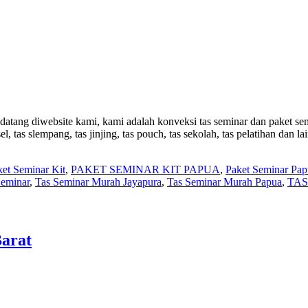
tang diwebsite kami, kami adalah konveksi tas seminar dan paket semi
, tas slempang, tas jinjing, tas pouch, tas sekolah, tas pelatihan dan l
ket Seminar Kit
,
PAKET SEMINAR KIT PAPUA
,
Paket Seminar Pap
Seminar
,
Tas Seminar Murah Jayapura
,
Tas Seminar Murah Papua
,
TAS
arat