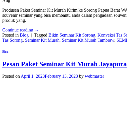
Aug
Produsen Paket Seminar Kit Murah Kirim ke Sorong Papua Barat WA 
souvenir seminar yang bisa membantu anda dalam pengadaan souvenir 
produk yang.
Continue reading
→
Posted in
Blog
|
Tagged
Bikin Seminar Kit Sorong
,
Konveksi Tas S
Tas Sorong
,
Seminar Kit Murah
,
Seminar Kit Murah Tambraw
,
SEM
Blog
Pesan Paket Seminar Kit Murah Jayapur
Posted on
April 1, 2023
February 13, 2023
by
webmaster