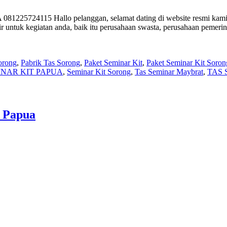
081225724115 Hallo pelanggan, selamat dating di website resmi kam
untuk kegiatan anda, baik itu perusahaan swasta, perusahaan pemerint
orong
,
Pabrik Tas Sorong
,
Paket Seminar Kit
,
Paket Seminar Kit Soron
INAR KIT PAPUA
,
Seminar Kit Sorong
,
Tas Seminar Maybrat
,
TAS 
a Papua