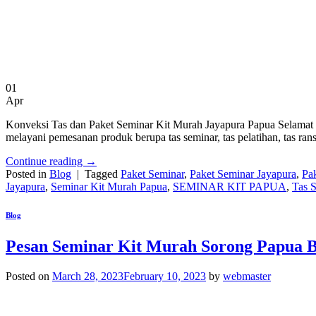
01
Apr
Konveksi Tas dan Paket Seminar Kit Murah Jayapura Papua Selamat da
melayani pemesanan produk berupa tas seminar, tas pelatihan, tas ransel
Continue reading
→
Posted in
Blog
|
Tagged
Paket Seminar
,
Paket Seminar Jayapura
,
Pa
Jayapura
,
Seminar Kit Murah Papua
,
SEMINAR KIT PAPUA
,
Tas 
Blog
Pesan Seminar Kit Murah Sorong Papua B
Posted on
March 28, 2023
February 10, 2023
by
webmaster