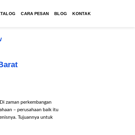
ATALOG
CARA PESAN
BLOG
KONTAK
W
Barat
t Di zaman perkembangan
sahaan – perusahaan baik itu
jenisnya. Tujuannya untuk