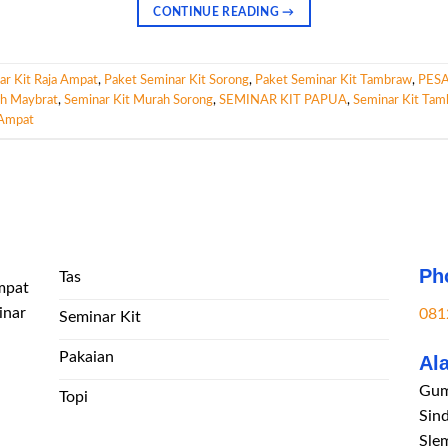
CONTINUE READING
→
ar Kit Raja Ampat
,
Paket Seminar Kit Sorong
,
Paket Seminar Kit Tambraw
,
PESA
ah Maybrat
,
Seminar Kit Murah Sorong
,
SEMINAR KIT PAPUA
,
Seminar Kit Ta
 Ampat
Ph
Tas
mpat
inar
081
Seminar Kit
Pakaian
Al
Gum
Topi
Sin
Sle