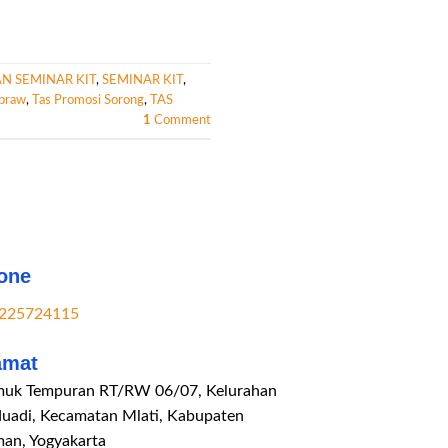
N SEMINAR KIT
,
SEMINAR KIT
,
mbraw
,
Tas Promosi Sorong
,
TAS
1
Comment
one
225724115
amat
uk Tempuran RT/RW 06/07, Kelurahan
duadi, Kecamatan Mlati, Kabupaten
man, Yogyakarta