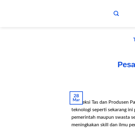
Skip
to
content
Pesa
28
Mar
Konveksi Tas dan Produsen P
teknologi seperti sekarang in
pemerintah maupun swasta seri
meningkakan skill dan ilmu pe