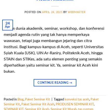
POSTED ON
APRIL 24, 2025
BY
WEBMASTER
24
Apr
Dalam dunia akademik, seminar, workshop, dan konferensi
menjadi agenda rutin yang tak hanya memperkaya
wawasan, tetapi juga membangun jejaring dan citra
institusi. Bagi kampus-kampus di Aceh, seperti Universitas
Syiah Kuala (USK), UIN Ar-Raniry, Politeknik Aceh, hingga
STAIN dan STIKes, ada satu elemen penting yang semakin
diperhatikan yaitu seminar kit. Ya, seminar kit Aceh kini
bukan.
CONTINUE READING
→
Posted in
Blog
,
Paket Seminar Kit
|
Tagged
konveksi tas aceh
,
Paket
Seminar Kit
,
Paket Seminar Kit Aceh
,
PRODUSEN SEMINAR KIT
,
SEMINAR KIT
,
Seminar Kit Aceh
,
Seminar Kit Murah
,
tas custom