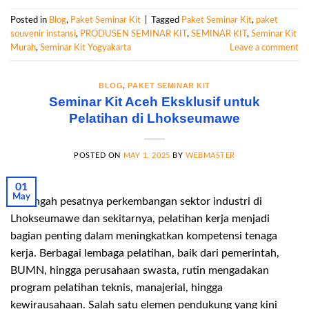
Posted in
Blog
,
Paket Seminar Kit
|
Tagged
Paket Seminar Kit
,
paket
souvenir instansi
,
PRODUSEN SEMINAR KIT
,
SEMINAR KIT
,
Seminar Kit
Murah
,
Seminar Kit Yogyakarta
Leave a comment
BLOG
,
PAKET SEMINAR KIT
Seminar Kit Aceh Eksklusif untuk
Pelatihan di Lhokseumawe
POSTED ON
MAY 1, 2025
BY
WEBMASTER
01
May
Di tengah pesatnya perkembangan sektor industri di
Lhokseumawe dan sekitarnya, pelatihan kerja menjadi
bagian penting dalam meningkatkan kompetensi tenaga
kerja. Berbagai lembaga pelatihan, baik dari pemerintah,
BUMN, hingga perusahaan swasta, rutin mengadakan
program pelatihan teknis, manajerial, hingga
kewirausahaan. Salah satu elemen pendukung yang kini