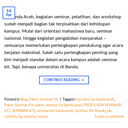
14
Apr
Di Banda Aceh, kegiatan seminar, pelatihan, dan workshop
sudah menjadi bagian tak terpisahkan dari kehidupan
kampus. Mulai dari orientasi mahasiswa baru, seminar
nasional, hingga kegiatan pengabdian masyarakat –
semuanya memerlukan perlengkapan pendukung agar acara
berjalan maksimal. Salah satu perlengkapan penting yang
kini menjadi standar dalam acara kampus adalah seminar
kit. Tapi, kenapa universitas di Banda.
CONTINUE READING
→
Posted in
Blog
,
Paket Seminar Kit
|
Tagged
konveksi tas banda aceh
,
Paket Seminar Kit
,
paket seminar kit banda aceh
,
PRODUSEN SEMINAR
KIT
,
SEMINAR KIT
,
seminar kit banda aceh
,
Seminar Kit Murah
,
tas
custom
,
tas seminar murah
Leave a comment