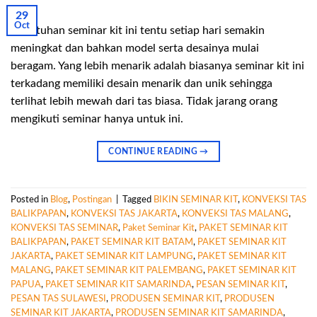
29
Oct
Kebutuhan seminar kit ini tentu setiap hari semakin
meningkat dan bahkan model serta desainya mulai
beragam. Yang lebih menarik adalah biasanya seminar kit ini
terkadang memiliki desain menarik dan unik sehingga
terlihat lebih mewah dari tas biasa. Tidak jarang orang
mengikuti seminar hanya untuk ini.
CONTINUE READING
→
Posted in
Blog
,
Postingan
|
Tagged
BIKIN SEMINAR KIT
,
KONVEKSI TAS
BALIKPAPAN
,
KONVEKSI TAS JAKARTA
,
KONVEKSI TAS MALANG
,
KONVEKSI TAS SEMINAR
,
Paket Seminar Kit
,
PAKET SEMINAR KIT
BALIKPAPAN
,
PAKET SEMINAR KIT BATAM
,
PAKET SEMINAR KIT
JAKARTA
,
PAKET SEMINAR KIT LAMPUNG
,
PAKET SEMINAR KIT
MALANG
,
PAKET SEMINAR KIT PALEMBANG
,
PAKET SEMINAR KIT
PAPUA
,
PAKET SEMINAR KIT SAMARINDA
,
PESAN SEMINAR KIT
,
PESAN TAS SULAWESI
,
PRODUSEN SEMINAR KIT
,
PRODUSEN
SEMINAR KIT JAKARTA
,
PRODUSEN SEMINAR KIT SAMARINDA
,