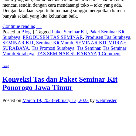
mencari sendiri dengan cara mendatangi toko – toko yang ada.
Dengan keadaan seperti itu memang sunggu merepotkan karena
banyak sekali yang kita keluarkan baik.
Continue reading
→
Posted in
Blog
|
Tagged
Paket Seminar Kit
,
Paket Seminar Kit
Surabaya
,
PRODUSEN TAS SEMINAR
,
Produsen Tas Surabaya
,
SEMINAR KIT
,
Seminar Kit Murah
,
SEMINAR KIT MURAH
SURABAYA
,
Tas Promosi Surabaya
,
Tas Seminar
,
Tas Seminar
Murah Surabaya
,
TAS SEMINAR SURABAYA
1
Comment
Blog
Konveksi Tas dan Paket Seminar Kit
Ponorogo Jawa Timur
Posted on
March 19, 2023
February 13, 2023
by
webmaster