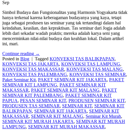
Sep
Simbol Budaya dan Fungsionalitas yang Harmonis Yogyakarta tidak
hanya terkenal karena keberagaman budayanya yang kaya, tetapi
juga sebagai produsen tas seminar yang tak tertandingi dalam hal
keindahan, keaslian, dan kepraktisan. Tas seminar dari Jogja adalah
lebih dari sekadar wadah praktis; mereka adalah karya seni yang
mencerminkan nilai-nilai budaya dan keahlian lokal. Dalam artikel
ini, mari.
Continue reading
→
Posted in
Blog
|
Tagged
KONVEKSI TAS BALIKPAPAN
,
KONVEKSI TAS JAKARTA
,
KONVEKSI TAS LAMPUNG
,
KONVEKSI TAS MAKASSAR
,
KONVEKSI TAS MALANG
,
KONVEKSI TAS PALEMBANG
,
KONVEKSI TAS SEMINAR
,
Paket Seminar Kit
,
PAKET SEMINAR KIT JAKARTA
,
PAKET
SEMINAR KIT LAMPUNG
,
PAKET SEMINAR KIT
MAKASSAR
,
PAKET SEMINAR KIT MALANG
,
PAKET
SEMINAR KIT PALEMBANG
,
PAKET SEMINAR KIT
PAPUA
,
PESAN SEMINAR KIT
,
PRODUSEN SEMINAR KIT
,
PRODUSEN TAS SEMINAR
,
SEMINAR KIT
,
SEMINAR KIT
BALIKPAPAN
,
SEMINAR KIT JAKARTA
,
SEMINAR KIT
MAKASSAR
,
SEMINAR KIT MALANG
,
Seminar Kit Murah
,
SEMINAR KIT MURAH JAKARTA
,
SEMINAR KIT MURAH
LAMPUNG
,
SEMINAR KIT MURAH MAKASSAR
,