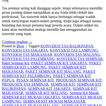
Aug
Tas seminar sering kali dianggap sepele, tetapi sebenarnya memiliki
peran penting dalam menjadikan acara Anda lebih efektif dan
profesional. Tas souvenir tidak hanya berfungsi sebagai wadah
untuk menyimpan materi-materi penting, tetapi juga sebagai sarana
branding dan kesan pertama bagi peserta acara. Dalam artikel ini,
kami akan membahas strategi memilih dan menggunakan tas
souvenir yang tepat.
Continue reading
→
Posted in
Blog
|
Tagged
KONVEKSI TAS BALIKPAPAN
,
KONVEKSI TAS JAKARTA
,
KONVEKSI TAS LAMPUNG
,
KONVEKSI TAS MAKASSAR
,
KONVEKSI TAS MALANG
,
KONVEKSI TAS PALEMBANG
,
KONVEKSI TAS SEMINAR
,
Paket Seminar Kit
,
PAKET SEMINAR KIT JAKARTA
,
PAKET
SEMINAR KIT LAMPUNG
,
PAKET SEMINAR KIT
MAKASSAR
,
PAKET SEMINAR KIT MALANG
,
PAKET
SEMINAR KIT PALEMBANG
,
PAKET SEMINAR KIT
PAPUA
,
PESAN SEMINAR KIT
,
PRODUSEN SEMINAR KIT
,
PRODUSEN TAS SEMINAR
,
SEMINAR KIT
,
SEMINAR KIT
BALIKPAPAN
,
SEMINAR KIT JAKARTA
,
SEMINAR KIT
MAKASSAR
,
SEMINAR KIT MALANG
,
Seminar Kit Murah
,
SEMINAR KIT MURAH JAKARTA
,
SEMINAR KIT MURAH
LAMPUNG
,
SEMINAR KIT MURAH MAKASSAR
,
SEMINAR KIT MURAH MALANG
,
SEMINAR KIT MURAH