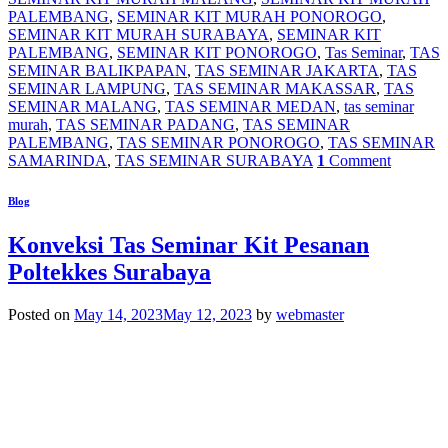
PALEMBANG
,
SEMINAR KIT MURAH PONOROGO
,
SEMINAR KIT MURAH SURABAYA
,
SEMINAR KIT
PALEMBANG
,
SEMINAR KIT PONOROGO
,
Tas Seminar
,
TAS
SEMINAR BALIKPAPAN
,
TAS SEMINAR JAKARTA
,
TAS
SEMINAR LAMPUNG
,
TAS SEMINAR MAKASSAR
,
TAS
SEMINAR MALANG
,
TAS SEMINAR MEDAN
,
tas seminar
murah
,
TAS SEMINAR PADANG
,
TAS SEMINAR
PALEMBANG
,
TAS SEMINAR PONOROGO
,
TAS SEMINAR
SAMARINDA
,
TAS SEMINAR SURABAYA
1
Comment
Blog
Konveksi Tas Seminar Kit Pesanan
Poltekkes Surabaya
Posted on
May 14, 2023
May 12, 2023
by
webmaster