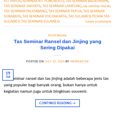
KIT PAPUA
,
SEMINAR KIT PONOROGO
,
TAS SEMINAR BALIKPAPAN
,
TAS SEMINAR JAKARTA
,
TAS SEMINAR LAMPUNG
,
tas seminar murah
,
TAS SEMINAR PALEMBANG
,
TAS SEMINAR PAPUA
,
TAS SEMINAR
SURABAYA
,
TAS SEMINAR YOGYAKARTA
,
TAS SULAWESI PESAN TAS
SULAWESI TAS SEMINAR SULAWESI
Leave a comment
POSTINGAN
Tas Seminar Ransel dan Jinjing yang
Sering Dipakai
POSTED ON
JULY 19, 2020
BY
WEBMASTER
19
Jul
Tas seminar ransel dan tas jinjing adalah beberapa jenis tas
yang populer bagi banyak orang, bukan hanya untuk
kegiatan namun juga untuk bingkisan souvenir.
CONTINUE READING
→