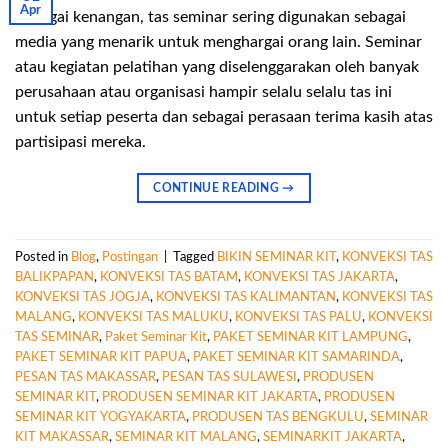
Apr
Sebagai kenangan, tas seminar sering digunakan sebagai
media yang menarik untuk menghargai orang lain. Seminar
atau kegiatan pelatihan yang diselenggarakan oleh banyak
perusahaan atau organisasi hampir selalu selalu tas ini
untuk setiap peserta dan sebagai perasaan terima kasih atas
partisipasi mereka.
CONTINUE READING
→
Posted in
Blog
,
Postingan
|
Tagged
BIKIN SEMINAR KIT
,
KONVEKSI TAS
BALIKPAPAN
,
KONVEKSI TAS BATAM
,
KONVEKSI TAS JAKARTA
,
KONVEKSI TAS JOGJA
,
KONVEKSI TAS KALIMANTAN
,
KONVEKSI TAS
MALANG
,
KONVEKSI TAS MALUKU
,
KONVEKSI TAS PALU
,
KONVEKSI
TAS SEMINAR
,
Paket Seminar Kit
,
PAKET SEMINAR KIT LAMPUNG
,
PAKET SEMINAR KIT PAPUA
,
PAKET SEMINAR KIT SAMARINDA
,
PESAN TAS MAKASSAR
,
PESAN TAS SULAWESI
,
PRODUSEN
SEMINAR KIT
,
PRODUSEN SEMINAR KIT JAKARTA
,
PRODUSEN
SEMINAR KIT YOGYAKARTA
,
PRODUSEN TAS BENGKULU
,
SEMINAR
KIT MAKASSAR
,
SEMINAR KIT MALANG
,
SEMINARKIT JAKARTA
,