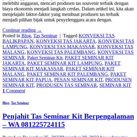
melebihi anggaran, mencari produsen tas souvenir terbaik dengan
biaya ekonomis menjadi langkah cerdas. Dalam artikel ini, kita akan
menjelajahi faktor-faktor yang membuat produsen tas terbaik
menjadi pilihan bijak untuk penyelenggara acara dengan.
Continue reading
→
Posted in
Blog
,
Tas Seminar
|
Tagged
KONVEKSI TAS
BALIKPAPAN
,
KONVEKSI TAS JAKARTA
,
KONVEKSI TAS
LAMPUNG
,
KONVEKSI TAS MAKASSAR
,
KONVEKSI TAS
MALANG
,
KONVEKSI TAS PALEMBANG
,
KONVEKSI TAS
SEMINAR
,
Paket Seminar Kit
,
PAKET SEMINAR KIT
JAKARTA
,
PAKET SEMINAR KIT LAMPUNG
,
PAKET
SEMINAR KIT MAKASSAR
,
PAKET SEMINAR KIT
MALANG
,
PAKET SEMINAR KIT PALEMBANG
,
PAKET
SEMINAR KIT PAPUA
,
PESAN SEMINAR KIT
,
PRODUSEN
SEMINAR KIT
,
PRODUSEN TAS SEMINAR
,
SEMINAR KIT
1
Comment
Blog
,
Tas Seminar
Penjahit Tas Seminar Kit Berpengalaman
– WA 081225724115