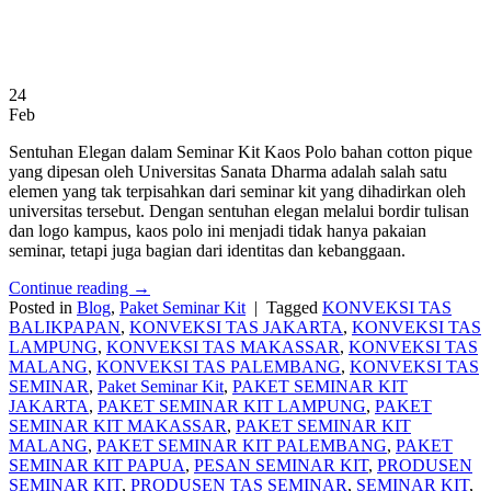
24
Feb
Sentuhan Elegan dalam Seminar Kit Kaos Polo bahan cotton pique
yang dipesan oleh Universitas Sanata Dharma adalah salah satu
elemen yang tak terpisahkan dari seminar kit yang dihadirkan oleh
universitas tersebut. Dengan sentuhan elegan melalui bordir tulisan
dan logo kampus, kaos polo ini menjadi tidak hanya pakaian
seminar, tetapi juga bagian dari identitas dan kebanggaan.
Continue reading
→
Posted in
Blog
,
Paket Seminar Kit
|
Tagged
KONVEKSI TAS
BALIKPAPAN
,
KONVEKSI TAS JAKARTA
,
KONVEKSI TAS
LAMPUNG
,
KONVEKSI TAS MAKASSAR
,
KONVEKSI TAS
MALANG
,
KONVEKSI TAS PALEMBANG
,
KONVEKSI TAS
SEMINAR
,
Paket Seminar Kit
,
PAKET SEMINAR KIT
JAKARTA
,
PAKET SEMINAR KIT LAMPUNG
,
PAKET
SEMINAR KIT MAKASSAR
,
PAKET SEMINAR KIT
MALANG
,
PAKET SEMINAR KIT PALEMBANG
,
PAKET
SEMINAR KIT PAPUA
,
PESAN SEMINAR KIT
,
PRODUSEN
SEMINAR KIT
,
PRODUSEN TAS SEMINAR
,
SEMINAR KIT
,