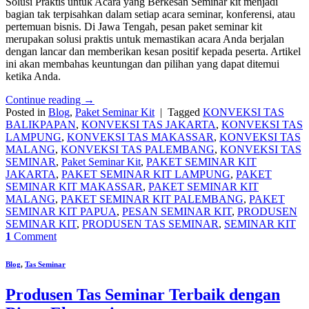
Solusi Praktis untuk Acara yang Berkesan Seminar kit menjadi
bagian tak terpisahkan dalam setiap acara seminar, konferensi, atau
pertemuan bisnis. Di Jawa Tengah, pesan paket seminar kit
merupakan solusi praktis untuk memastikan acara Anda berjalan
dengan lancar dan memberikan kesan positif kepada peserta. Artikel
ini akan membahas keuntungan dan pilihan yang dapat ditemui
ketika Anda.
Continue reading
→
Posted in
Blog
,
Paket Seminar Kit
|
Tagged
KONVEKSI TAS
BALIKPAPAN
,
KONVEKSI TAS JAKARTA
,
KONVEKSI TAS
LAMPUNG
,
KONVEKSI TAS MAKASSAR
,
KONVEKSI TAS
MALANG
,
KONVEKSI TAS PALEMBANG
,
KONVEKSI TAS
SEMINAR
,
Paket Seminar Kit
,
PAKET SEMINAR KIT
JAKARTA
,
PAKET SEMINAR KIT LAMPUNG
,
PAKET
SEMINAR KIT MAKASSAR
,
PAKET SEMINAR KIT
MALANG
,
PAKET SEMINAR KIT PALEMBANG
,
PAKET
SEMINAR KIT PAPUA
,
PESAN SEMINAR KIT
,
PRODUSEN
SEMINAR KIT
,
PRODUSEN TAS SEMINAR
,
SEMINAR KIT
1
Comment
Blog
,
Tas Seminar
Produsen Tas Seminar Terbaik dengan