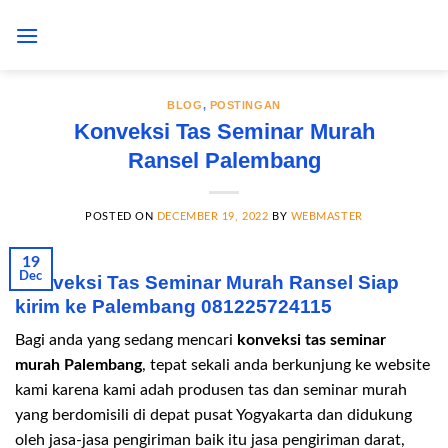
Skip
to
content
BLOG
,
POSTINGAN
Konveksi Tas Seminar Murah
Ransel Palembang
POSTED ON
DECEMBER 19, 2022
BY
WEBMASTER
19
Dec
Konveksi Tas Seminar Murah Ransel Siap
kirim ke Palembang 081225724115
Bagi anda yang sedang mencari
konveksi tas seminar
murah Palembang
, tepat sekali anda berkunjung ke website
kami karena kami adah produsen tas dan seminar murah
yang berdomisili di depat pusat Yogyakarta dan didukung
oleh jasa-jasa pengiriman baik itu jasa pengiriman darat,