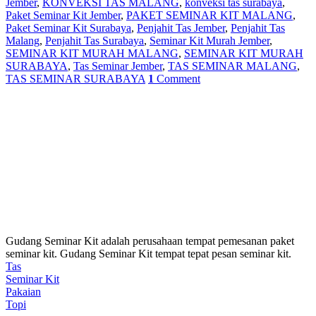
Jember
,
KONVEKSI TAS MALANG
,
konveksi tas surabaya
,
Paket Seminar Kit Jember
,
PAKET SEMINAR KIT MALANG
,
Paket Seminar Kit Surabaya
,
Penjahit Tas Jember
,
Penjahit Tas
Malang
,
Penjahit Tas Surabaya
,
Seminar Kit Murah Jember
,
SEMINAR KIT MURAH MALANG
,
SEMINAR KIT MURAH
SURABAYA
,
Tas Seminar Jember
,
TAS SEMINAR MALANG
,
TAS SEMINAR SURABAYA
1
Comment
Gudang Seminar Kit adalah perusahaan tempat pemesanan paket
seminar kit. Gudang Seminar Kit tempat tepat pesan seminar kit.
Tas
Seminar Kit
Pakaian
Topi