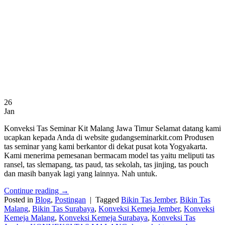
26
Jan
Konveksi Tas Seminar Kit Malang Jawa Timur Selamat datang kami
ucapkan kepada Anda di website gudangseminarkit.com Produsen
tas seminar yang kami berkantor di dekat pusat kota Yogyakarta.
Kami menerima pemesanan bermacam model tas yaitu meliputi tas
ransel, tas slemapang, tas paud, tas sekolah, tas jinjing, tas pouch
dan masih banyak lagi yang lainnya. Nah untuk.
Continue reading
→
Posted in
Blog
,
Postingan
|
Tagged
Bikin Tas Jember
,
Bikin Tas
Malang
,
Bikin Tas Surabaya
,
Konveksi Kemeja Jember
,
Konveksi
Kemeja Malang
,
Konveksi Kemeja Surabaya
,
Konveksi Tas