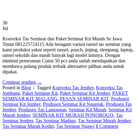
30
Jul
Konveksi Tas Seminar dan Paket Seminar Kit Murah Se Jawa
Timur 081225724115 Ada beragam variasi ransel tas seminar yang
kami produksi yakni seperti ransel, pouch, jinjing, slempang, laptop,
ransel sekolah dan masih banyak lagi model lainnya. Dengan
minimal pemesanan Cuma 50 pcs anda sudah mendapatkan dan
membawa pulang produk terbaik alternative pilihan anda untuk
dipakai.
Continue reading
→
Posted in
Blog
|
Tagged
Konveksi Tas Jember
,
Konveksi Tas
Jombang
,
Paket Seminar Kit
,
Paket Seminar Kit Jember
,
PAKET
SEMINAR KIT MALANG
,
PESAN SEMINAR KIT
,
Produsen
Seminar Kit Jember
,
Produsen Seminar Kit Nganjuk
,
Produsen Tas
Jember
,
Produsen Tas Lamongan
,
Seminar Kit Murah
,
Seminar Kit
Murah Jember
,
SEMINAR KIT MURAH PONOROGO
,
Tas
Seminar Jember
,
Tas Seminar Madiun
,
Tas Seminar Murah Jember
,
Tas Seminar Murah Kediri
,
Tas Seminar Ngawi
1
Comment