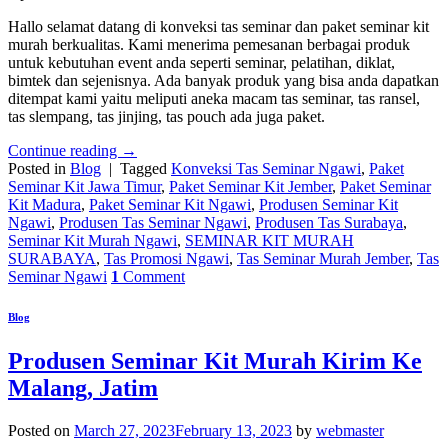
Hallo selamat datang di konveksi tas seminar dan paket seminar kit
murah berkualitas. Kami menerima pemesanan berbagai produk
untuk kebutuhan event anda seperti seminar, pelatihan, diklat,
bimtek dan sejenisnya. Ada banyak produk yang bisa anda dapatkan
ditempat kami yaitu meliputi aneka macam tas seminar, tas ransel,
tas slempang, tas jinjing, tas pouch ada juga paket.
Continue reading
→
Posted in
Blog
|
Tagged
Konveksi Tas Seminar Ngawi
,
Paket
Seminar Kit Jawa Timur
,
Paket Seminar Kit Jember
,
Paket Seminar
Kit Madura
,
Paket Seminar Kit Ngawi
,
Produsen Seminar Kit
Ngawi
,
Produsen Tas Seminar Ngawi
,
Produsen Tas Surabaya
,
Seminar Kit Murah Ngawi
,
SEMINAR KIT MURAH
SURABAYA
,
Tas Promosi Ngawi
,
Tas Seminar Murah Jember
,
Tas
Seminar Ngawi
1
Comment
Blog
Produsen Seminar Kit Murah Kirim Ke
Malang, Jatim
Posted on
March 27, 2023
February 13, 2023
by
webmaster