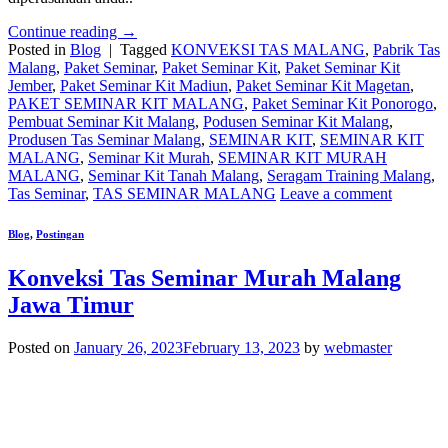
Continue reading
→
Posted in
Blog
|
Tagged
KONVEKSI TAS MALANG
,
Pabrik Tas
Malang
,
Paket Seminar
,
Paket Seminar Kit
,
Paket Seminar Kit
Jember
,
Paket Seminar Kit Madiun
,
Paket Seminar Kit Magetan
,
PAKET SEMINAR KIT MALANG
,
Paket Seminar Kit Ponorogo
,
Pembuat Seminar Kit Malang
,
Podusen Seminar Kit Malang
,
Produsen Tas Seminar Malang
,
SEMINAR KIT
,
SEMINAR KIT
MALANG
,
Seminar Kit Murah
,
SEMINAR KIT MURAH
MALANG
,
Seminar Kit Tanah Malang
,
Seragam Training Malang
,
Tas Seminar
,
TAS SEMINAR MALANG
Leave a comment
Blog
,
Postingan
Konveksi Tas Seminar Murah Malang
Jawa Timur
Posted on
January 26, 2023
February 13, 2023
by
webmaster