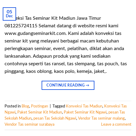
05
Dec
Konveksi Tas Seminar Kit Madiun Jawa Timur
081225724115 Selamat datang di website resmi kami
www.gudangseminarkit.com. Kami adalah konveksi tas
seminar kit yang melayani berbagai macam kebutuhan
perlengkapan seminar, event, pelatihan, diklat akan anda
lanksanakan. Adapaun produk yang kami sediakan
contohnya seperti tas ransel, tas slempang, tas pouch, tas
pinggang, kaos oblong, kaos polo, kemeja, jaket,.
CONTINUE READING
→
Posted in
Blog
,
Postingan
|
Tagged
Konveksi Tas Madiun
,
Konveksi Tas
Ngawi
,
Paket Seminar Kit Madiun
,
Paket Seminar Kit Ngawi
,
pesan Tas
Sekolah Madiun
,
pesan Tas Sekolah Ngawi
,
Vendor Tas seminar malang
,
Vendor Tas seminar surabaya
Leave a comment