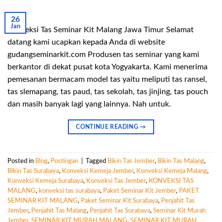
26
Jan
Konveksi Tas Seminar Kit Malang Jawa Timur Selamat
datang kami ucapkan kepada Anda di website
gudangseminarkit.com Produsen tas seminar yang kami
berkantor di dekat pusat kota Yogyakarta. Kami menerima
pemesanan bermacam model tas yaitu meliputi tas ransel,
tas slemapang, tas paud, tas sekolah, tas jinjing, tas pouch
dan masih banyak lagi yang lainnya. Nah untuk.
CONTINUE READING
→
Posted in
Blog
,
Postingan
|
Tagged
Bikin Tas Jember
,
Bikin Tas Malang
,
Bikin Tas Surabaya
,
Konveksi Kemeja Jember
,
Konveksi Kemeja Malang
,
Konveksi Kemeja Surabaya
,
Konveksi Tas Jember
,
KONVEKSI TAS
MALANG
,
konveksi tas surabaya
,
Paket Seminar Kit Jember
,
PAKET
SEMINAR KIT MALANG
,
Paket Seminar Kit Surabaya
,
Penjahit Tas
Jember
,
Penjahit Tas Malang
,
Penjahit Tas Surabaya
,
Seminar Kit Murah
Jember
,
SEMINAR KIT MURAH MALANG
,
SEMINAR KIT MURAH