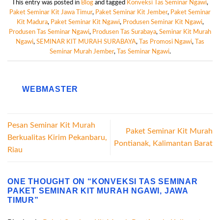
This entry was posted in
Blog
and tagged
Konveksi Tas Seminar Ngawi
,
Paket Seminar Kit Jawa Timur
,
Paket Seminar Kit Jember
,
Paket Seminar
Kit Madura
,
Paket Seminar Kit Ngawi
,
Produsen Seminar Kit Ngawi
,
Produsen Tas Seminar Ngawi
,
Produsen Tas Surabaya
,
Seminar Kit Murah
Ngawi
,
SEMINAR KIT MURAH SURABAYA
,
Tas Promosi Ngawi
,
Tas
Seminar Murah Jember
,
Tas Seminar Ngawi
.
WEBMASTER
Pesan Seminar Kit Murah
Paket Seminar Kit Murah
Berkualitas Kirim Pekanbaru,
Pontianak, Kalimantan Barat
Riau
ONE THOUGHT ON “
KONVEKSI TAS SEMINAR
PAKET SEMINAR KIT MURAH NGAWI, JAWA
TIMUR
”