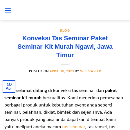
Skip
to
content
BLOG
Konveksi Tas Seminar Paket
Seminar Kit Murah Ngawi, Jawa
Timur
POSTED ON
APRIL 10, 2023
BY
WEBMASTER
10
Apr
Hallo selamat datang di konveksi tas seminar dan
paket
seminar kit murah
berkualitas. Kami menerima pemesanan
berbagai produk untuk kebutuhan event anda seperti
seminar, pelatihan, diklat, bimtek dan sejenisnya. Ada
banyak produk yang bisa anda dapatkan ditempat kami
yaitu meliputi aneka macam
tas seminar
, tas ransel, tas