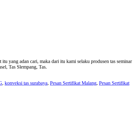
tu yang adan cari, maka dari itu kami selaku produsen tas seminar
sel, Tas Slempang, Tas.
G
,
konveksi tas surabaya
,
Pesan Sertifikat Malang
,
Pesan Sertifikat