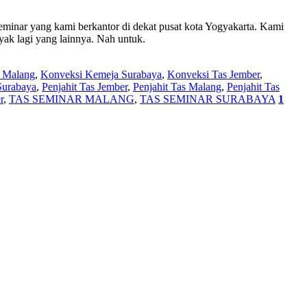
minar yang kami berkantor di dekat pusat kota Yogyakarta. Kami
nyak lagi yang lainnya. Nah untuk.
 Malang
,
Konveksi Kemeja Surabaya
,
Konveksi Tas Jember
,
Surabaya
,
Penjahit Tas Jember
,
Penjahit Tas Malang
,
Penjahit Tas
r
,
TAS SEMINAR MALANG
,
TAS SEMINAR SURABAYA
1