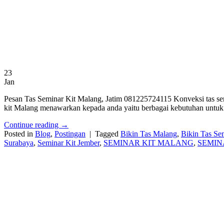
23
Jan
Pesan Tas Seminar Kit Malang, Jatim 081225724115 Konveksi tas semin
kit Malang menawarkan kepada anda yaitu berbagai kebutuhan untuk 
Continue reading
→
Posted in
Blog
,
Postingan
|
Tagged
Bikin Tas Malang
,
Bikin Tas Se
Surabaya
,
Seminar Kit Jember
,
SEMINAR KIT MALANG
,
SEMIN