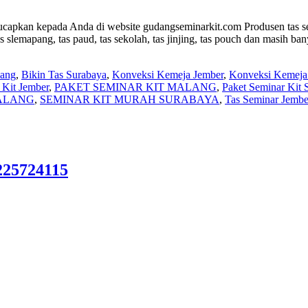
capkan kepada Anda di website gudangseminarkit.com Produsen tas se
 slemapang, tas paud, tas sekolah, tas jinjing, tas pouch dan masih ba
lang
,
Bikin Tas Surabaya
,
Konveksi Kemeja Jember
,
Konveksi Kemeja
 Kit Jember
,
PAKET SEMINAR KIT MALANG
,
Paket Seminar Kit 
ALANG
,
SEMINAR KIT MURAH SURABAYA
,
Tas Seminar Jembe
225724115