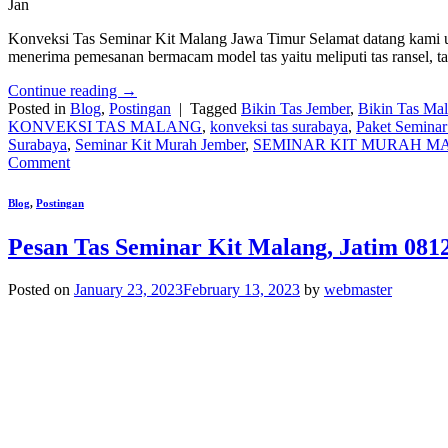
Jan
Konveksi Tas Seminar Kit Malang Jawa Timur Selamat datang kami u
menerima pemesanan bermacam model tas yaitu meliputi tas ransel, tas
Continue reading
→
Posted in
Blog
,
Postingan
|
Tagged
Bikin Tas Jember
,
Bikin Tas Ma
KONVEKSI TAS MALANG
,
konveksi tas surabaya
,
Paket Seminar
Surabaya
,
Seminar Kit Murah Jember
,
SEMINAR KIT MURAH M
Comment
Blog
,
Postingan
Pesan Tas Seminar Kit Malang, Jatim 081
Posted on
January 23, 2023
February 13, 2023
by
webmaster