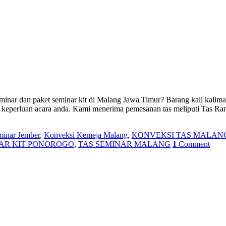
ar dan paket seminar kit di Malang Jawa Timur? Barang kali kalimat i
keperluan acara anda. Kami menerima pemesanan tas meliputi Tas Ran
minar Jember
,
Konveksi Kemeja Malang
,
KONVEKSI TAS MALAN
AR KIT PONOROGO
,
TAS SEMINAR MALANG
1
Comment