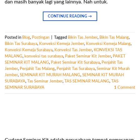
dan masih banyak lagi yang lainnya. Nah untuk.
CONTINUE READING
→
Posted in
Blog
,
Postingan
|
Tagged
Bikin Tas Jember
,
Bikin Tas Malang
,
Bikin Tas Surabaya
,
Konveksi Kemeja Jember
,
Konveksi Kemeja Malang
,
Konveksi Kemeja Surabaya
,
Konveksi Tas Jember
,
KONVEKSI TAS
MALANG
,
konveksi tas surabaya
,
Paket Seminar Kit Jember
,
PAKET
SEMINAR KIT MALANG
,
Paket Seminar Kit Surabaya
,
Penjahit Tas
Jember
,
Penjahit Tas Malang
,
Penjahit Tas Surabaya
,
Seminar Kit Murah
Jember
,
SEMINAR KIT MURAH MALANG
,
SEMINAR KIT MURAH
SURABAYA
,
Tas Seminar Jember
,
TAS SEMINAR MALANG
,
TAS
SEMINAR SURABAYA
1
Comment
Gudang Seminar Kit adalah perusahaan tempat pemesanan