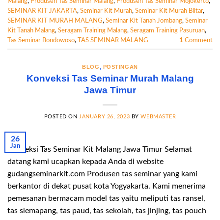
Malang
,
Produsen Tas Seminar Malang
,
Produsen Tas Seminar Mojokerto
,
SEMINAR KIT JAKARTA
,
Seminar Kit Murah
,
Seminar Kit Murah Blitar
,
SEMINAR KIT MURAH MALANG
,
Seminar Kit Tanah Jombang
,
Seminar
Kit Tanah Malang
,
Seragam Training Malang
,
Seragam Training Pasuruan
,
Tas Seminar Bondowoso
,
TAS SEMINAR MALANG
1
Comment
BLOG
,
POSTINGAN
Konveksi Tas Seminar Murah Malang
Jawa Timur
POSTED ON
JANUARY 26, 2023
BY
WEBMASTER
26
Jan
Konveksi Tas Seminar Kit Malang Jawa Timur Selamat
datang kami ucapkan kepada Anda di website
gudangseminarkit.com Produsen tas seminar yang kami
berkantor di dekat pusat kota Yogyakarta. Kami menerima
pemesanan bermacam model tas yaitu meliputi tas ransel,
tas slemapang, tas paud, tas sekolah, tas jinjing, tas pouch