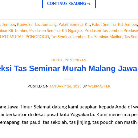
CONTINUE READING
→
s Jember
,
Konveksi Tas Jombang
,
Paket Seminar Kit
,
Paket Seminar Kit Jember
inar Kit Jember
,
Produsen Seminar Kit Nganjuk
,
Produsen Tas Jember
,
Produse
R KIT MURAH PONOROGO
,
Tas Seminar Jember
,
Tas Seminar Madiun
,
Tas Sem
BLOG
,
POSTINGAN
ksi Tas Seminar Murah Malang Jawa
POSTED ON
JANUARY 26, 2023
BY
WEBMASTER
lang Jawa Timur Selamat datang kami ucapkan kepada Anda di w
mi berkantor di dekat pusat kota Yogyakarta. Kami menerima 
 slemapang, tas paud, tas sekolah, tas jinjing, tas pouch dan masi