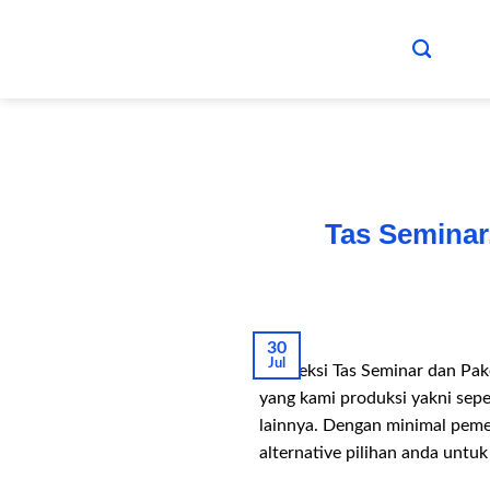
Skip
to
content
Tas Seminar
30
Jul
Konveksi Tas Seminar dan Pak
yang kami produksi yakni seper
lainnya. Dengan minimal pem
alternative pilihan anda untuk