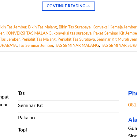
CONTINUE READING
→
ikin Tas Jember
,
Bikin Tas Malang
,
Bikin Tas Surabaya
,
Konveksi Kemeja Jember
er
,
KONVEKSI TAS MALANG
,
konveksi tas surabaya
,
Paket Seminar Kit Jembe
 Tas Jember
,
Penjahit Tas Malang
,
Penjahit Tas Surabaya
,
Seminar Kit Murah Je
SURABAYA
,
Tas Seminar Jember
,
TAS SEMINAR MALANG
,
TAS SEMINAR SUR
Ph
Tas
mpat
inar
081
Seminar Kit
Pakaian
Al
Gum
Topi
Sin