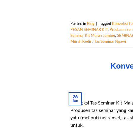
Posted in
Blog
|
Tagged
Konveksi Ta
PESAN SEMINAR KIT
,
Produsen Sem
Seminar Kit Murah Jember
,
SEMINA
Murah Kediri
,
Tas Seminar Ngawi
Konve
26
Jan
Konveksi Tas Seminar Kit Ma
Produsen tas seminar yang ka
yaitu meliputi tas ransel, tas
untuk.