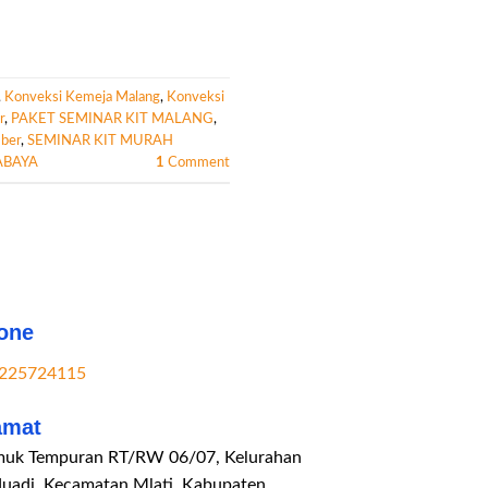
,
Konveksi Kemeja Malang
,
Konveksi
r
,
PAKET SEMINAR KIT MALANG
,
mber
,
SEMINAR KIT MURAH
ABAYA
1
Comment
one
225724115
amat
uk Tempuran RT/RW 06/07, Kelurahan
duadi, Kecamatan Mlati, Kabupaten