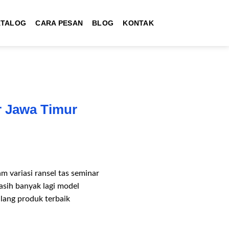
ATALOG
CARA PESAN
BLOG
KONTAK
R
r Jawa Timur
variasi ransel tas seminar
masih banyak lagi model
ang produk terbaik