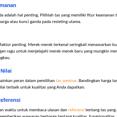
amanan
adalah hal penting. Pilihlah tas yang memiliki fitur keamanan 
arga atau kunci ganda pada resleting utama.
faktor penting. Merek-merek terkenal seringkali menawarkan kua
ngan ragu untuk menjelajahi merek-merek baru yang mungkin men
ngkau.
Nilai
mainkan peran dalam pemilihan
tas seminar
. Bandingkan harga ta
ai terbaik untuk kualitas yang Anda dapatkan.
eferensi
an waktu untuk membaca ulasan dan
referensi
tentang tas yang
memberikan wawasan berharga tentang kualitas, fungsionalitas,