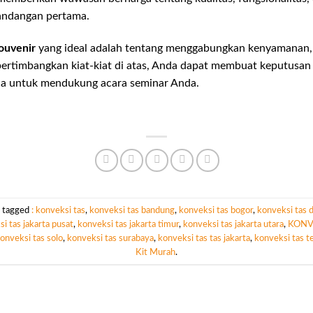
pandangan pertama.
souvenir
yang ideal adalah tentang menggabungkan kenyamanan, f
rtimbangkan kiat-kiat di atas, Anda dapat membuat keputusan 
a untuk mendukung acara seminar Anda.
 tagged
: konveksi tas
,
konveksi tas bandung
,
konveksi tas bogor
,
konveksi tas 
i tas jakarta pusat
,
konveksi tas jakarta timur
,
konveksi tas jakarta utara
,
KONV
onveksi tas solo
,
konveksi tas surabaya
,
konveksi tas tas jakarta
,
konveksi tas t
Kit Murah
.