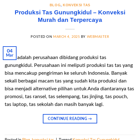
BLOG
,
KONVEKSI TAS
Produksi Tas Gunungkidul – Konveksi
Murah dan Terpercaya
POSTED ON
MARCH 4, 2025
BY
WEBMASTER
04
Mar
Kami adalah perusahaan dibidang produksi tas
gunungkidul. Perusahaan ini meliputi produksi tas tas yang
bisa mencakup pengiriman ke seluruh Indonesia. Banyak
sekali berbagai macam tas yang sudah kita produksi dan
bisa menjadi alternative pilihan untuk Anda diantaranya tas
promosi, tas ransel, tas selempang, tas jinjing, tas pouch,
tas laptop, tas sekolah dan masih banyak lagi.
CONTINUE READING
→
Posted in
Blog
,
konveksi tas
|
Tagged
Konveksi Tas Gunungkidul
,