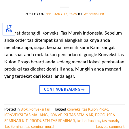
POSTED ON
FEBRUARY 17, 2025
BY
WEBMASTER
17
Feb
Selamat datang di Konveksi Tas Murah Indonesia. Sebelum
anda order tas ditempat kami alangkah baiknya anda
membaca apa, siapa, kenapa memilih kami Kami sangat
tahu saat anda melakukan pencarian di google Konveksi Tas
Kulon Progo berarti anda sedang mencari lokasi pembuatan
produksi tas didekat domisili anda. Mungkin anda mencari
yang terdekat dari lokasi anda agar.
CONTINUE READING
→
Posted in
Blog
,
konveksi tas
|
Tagged
konveksi tas Kulon Progo
,
KONVEKSI TAS MALANG
,
KONVEKSI TAS SEMINAR
,
PRODUSEN
SEMINAR KIT
,
PRODUSEN TAS SEMINAR
,
tas berkualitas
,
tas murah
,
Tas Seminar
,
tas seminar murah
Leave a comment