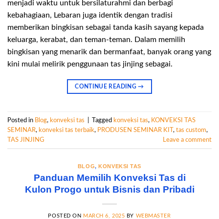
menjadi waktu untuk bersilaturahmi dan berbagi
kebahagiaan, Lebaran juga identik dengan tradisi
memberikan bingkisan sebagai tanda kasih sayang kepada
keluarga, kerabat, dan teman-teman. Dalam memilih
bingkisan yang menarik dan bermanfaat, banyak orang yang
kini mulai melirik penggunaan tas jinjing sebagai.
CONTINUE READING
→
Posted in
Blog
,
konveksi tas
|
Tagged
konveksi tas
,
KONVEKSI TAS
SEMINAR
,
konveksi tas terbaik
,
PRODUSEN SEMINAR KIT
,
tas custom
,
TAS JINJING
Leave a comment
BLOG
,
KONVEKSI TAS
Panduan Memilih Konveksi Tas di
Kulon Progo untuk Bisnis dan Pribadi
POSTED ON
MARCH 6, 2025
BY
WEBMASTER