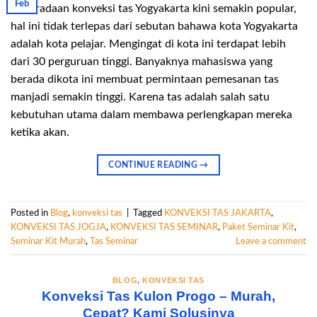
Feb
Keberadaan konveksi tas Yogyakarta kini semakin popular,
hal ini tidak terlepas dari sebutan bahawa kota Yogyakarta
adalah kota pelajar. Mengingat di kota ini terdapat lebih
dari 30 perguruan tinggi. Banyaknya mahasiswa yang
berada dikota ini membuat permintaan pemesanan tas
manjadi semakin tinggi. Karena tas adalah salah satu
kebutuhan utama dalam membawa perlengkapan mereka
ketika akan.
CONTINUE READING
→
Posted in
Blog
,
konveksi tas
|
Tagged
KONVEKSI TAS JAKARTA
,
KONVEKSI TAS JOGJA
,
KONVEKSI TAS SEMINAR
,
Paket Seminar Kit
,
Seminar Kit Murah
,
Tas Seminar
Leave a comment
BLOG
,
KONVEKSI TAS
Konveksi Tas Kulon Progo – Murah,
Cepat? Kami Solusinya