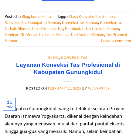
Posted in
Blog
,
konveksi tas
|
Tagged
Jasa Konveksi Tas Sleman
,
Konveksi Tas Kabupaten Sleman
,
Konveksi Tas Sleman
,
Konveksi Tas
Terbaik Sleman
,
Paket Seminar Kit
,
Pembuatan Tas Custom Sleman
,
Seminar Kit Murah
,
Tas Bisnis Sleman
,
Tas Custom Sleman
,
Tas Promosi
Sleman
Leave a comment
BLOG
,
KONVEKSI TAS
Layanan Konveksi Tas Profesional di
Kabupaten Gunungkidul
POSTED ON
FEBRUARY 11, 2025
BY
WEBMASTER
11
Feb
Kabupaten Gunungkidul, yang terletak di selatan Provinsi
Daerah Istimewa Yogyakarta, dikenal dengan keindahan
alamnya yang menawan, mulai dari pantai-pantai eksotis
hingga gua-gua yang menarik. Namun, selain keindahan