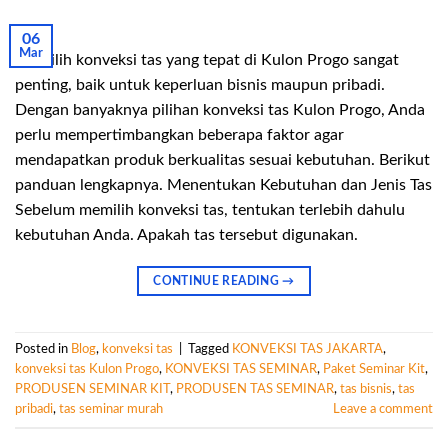
06
Mar
Memilih konveksi tas yang tepat di Kulon Progo sangat
penting, baik untuk keperluan bisnis maupun pribadi.
Dengan banyaknya pilihan konveksi tas Kulon Progo, Anda
perlu mempertimbangkan beberapa faktor agar
mendapatkan produk berkualitas sesuai kebutuhan. Berikut
panduan lengkapnya. Menentukan Kebutuhan dan Jenis Tas
Sebelum memilih konveksi tas, tentukan terlebih dahulu
kebutuhan Anda. Apakah tas tersebut digunakan.
CONTINUE READING
→
Posted in
Blog
,
konveksi tas
|
Tagged
KONVEKSI TAS JAKARTA
,
konveksi tas Kulon Progo
,
KONVEKSI TAS SEMINAR
,
Paket Seminar Kit
,
PRODUSEN SEMINAR KIT
,
PRODUSEN TAS SEMINAR
,
tas bisnis
,
tas
pribadi
,
tas seminar murah
Leave a comment