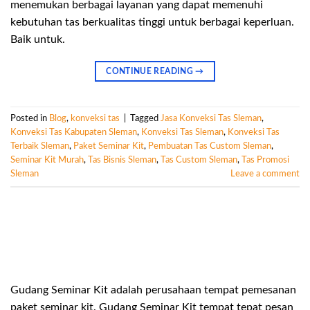
menemukan berbagai layanan yang dapat memenuhi
kebutuhan tas berkualitas tinggi untuk berbagai keperluan.
Baik untuk.
CONTINUE READING
→
Posted in
Blog
,
konveksi tas
|
Tagged
Jasa Konveksi Tas Sleman
,
Konveksi Tas Kabupaten Sleman
,
Konveksi Tas Sleman
,
Konveksi Tas
Terbaik Sleman
,
Paket Seminar Kit
,
Pembuatan Tas Custom Sleman
,
Seminar Kit Murah
,
Tas Bisnis Sleman
,
Tas Custom Sleman
,
Tas Promosi
Sleman
Leave a comment
Gudang Seminar Kit adalah perusahaan tempat pemesanan
paket seminar kit. Gudang Seminar Kit tempat tepat pesan