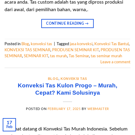
acara anda. Tas custom adalah tas yang dipross produksi
dari awal, dari pemilihan bahan, warna,.
CONTINUE READING
→
Posted in
Blog
,
konveksi tas
|
Tagged
jasa konveksi
,
Konveksi Tas Bantul
,
KONVEKSI TAS SEMINAR
,
PRODUSEN SEMINAR KIT
,
PRODUSEN TAS
SEMINAR
,
SEMINAR KIT
,
tas murah
,
Tas Seminar
,
tas seminar murah
Leave a comment
BLOG
,
KONVEKSI TAS
Konveksi Tas Kulon Progo – Murah,
Cepat? Kami Solusinya
POSTED ON
FEBRUARY 17, 2025
BY
WEBMASTER
17
Feb
Selamat datang di Konveksi Tas Murah Indonesia. Sebelum