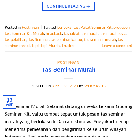
CONTINUE READING
→
Posted in
Postingan
|
Tagged
konveksi tas
,
Paket Seminar Kit
,
produsen
tas
,
Seminar Kit Murah
,
Snapback
,
tas diklat
,
tas murah
,
tas murah jogja
,
tas pelatihan
,
Tas Seminar
,
tas seminar kantor
,
tas seminar murah
,
tas
seminar ransel
,
Topi
,
Topi Murah
,
Trucker
Leave a comment
POSTINGAN
Tas Seminar Murah
POSTED ON
APRIL 13, 2020
BY
WEBMASTER
13
Apr
Tas Seminar Murah Selamat datang di website kami Gudang
Seminar Kit, yaitu tempat tepat untuk pesan tas seminar
murah yang berlokasi di Daerah istimewa Yogyakarta. Siap
menerima pemesanan dan pengiriman ke seluruh wilayah
Indonesia. Bagi anda yang sedang membutuhkan