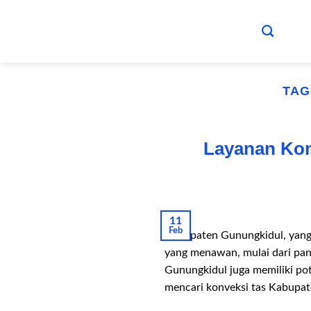
Skip
to
content
TAG
Layanan Kon
11
Feb
Kabupaten Gunungkidul, yang 
yang menawan, mulai dari pan
Gunungkidul juga memiliki po
mencari konveksi tas Kabupat