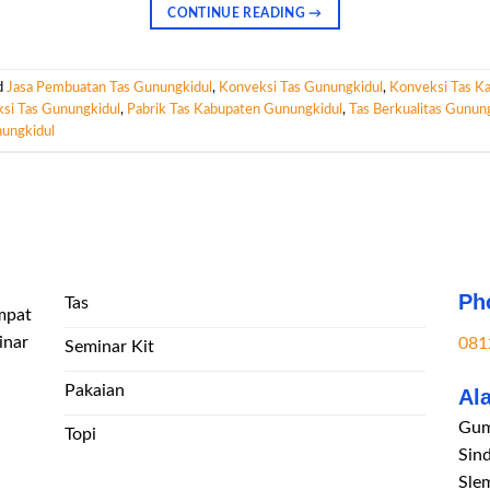
CONTINUE READING
→
d
Jasa Pembuatan Tas Gunungkidul
,
Konveksi Tas Gunungkidul
,
Konveksi Tas K
si Tas Gunungkidul
,
Pabrik Tas Kabupaten Gunungkidul
,
Tas Berkualitas Gunun
ungkidul
Ph
Tas
mpat
inar
081
Seminar Kit
Pakaian
Al
Gum
Topi
Sin
Sle