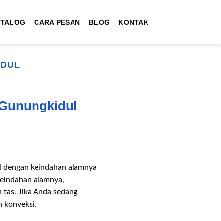
ATALOG
CARA PESAN
BLOG
KONTAK
IDUL
 Gunungkidul
al dengan keindahan alamnya
keindahan alamnya,
 tas. Jika Anda sedang
 konveksi.