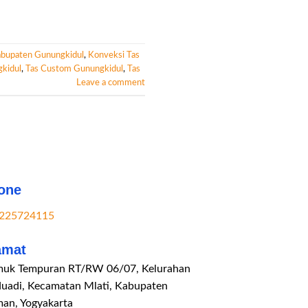
abupaten Gunungkidul
,
Konveksi Tas
gkidul
,
Tas Custom Gunungkidul
,
Tas
Leave a comment
one
225724115
amat
uk Tempuran RT/RW 06/07, Kelurahan
duadi, Kecamatan Mlati, Kabupaten
man, Yogyakarta