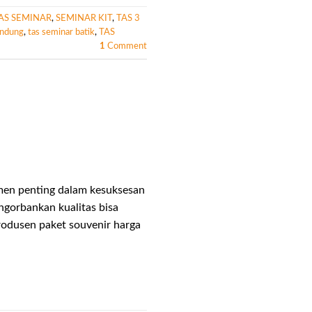
AS SEMINAR
,
SEMINAR KIT
,
TAS 3
andung
,
tas seminar batik
,
TAS
1
Comment
men penting dalam kesuksesan
gorbankan kualitas bisa
rodusen paket souvenir harga