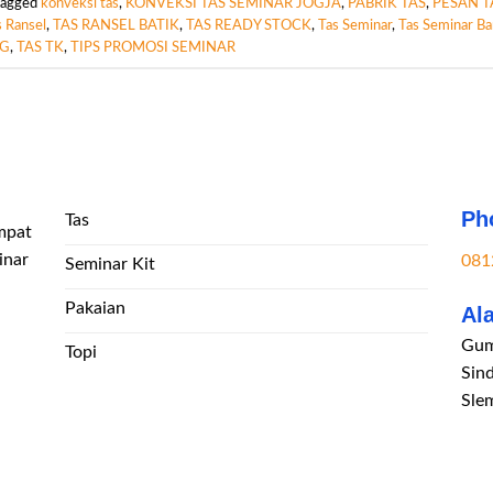
Tagged
konveksi tas
,
KONVEKSI TAS SEMINAR JOGJA
,
PABRIK TAS
,
PESAN T
s Ransel
,
TAS RANSEL BATIK
,
TAS READY STOCK
,
Tas Seminar
,
Tas Seminar B
NG
,
TAS TK
,
TIPS PROMOSI SEMINAR
Ph
Tas
mpat
inar
081
Seminar Kit
Pakaian
Al
Gum
Topi
Sin
Sle