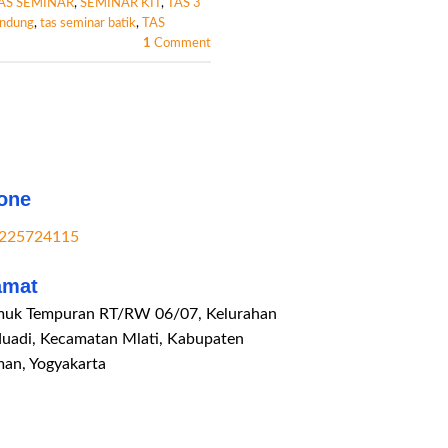
AS SEMINAR
,
SEMINAR KIT
,
TAS 3
andung
,
tas seminar batik
,
TAS
1
Comment
one
225724115
amat
uk Tempuran RT/RW 06/07, Kelurahan
duadi, Kecamatan Mlati, Kabupaten
man, Yogyakarta