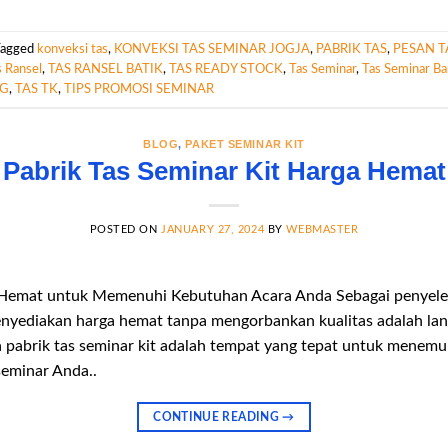
Tagged
konveksi tas
,
KONVEKSI TAS SEMINAR JOGJA
,
PABRIK TAS
,
PESAN T
s Ransel
,
TAS RANSEL BATIK
,
TAS READY STOCK
,
Tas Seminar
,
Tas Seminar B
NG
,
TAS TK
,
TIPS PROMOSI SEMINAR
BLOG
,
PAKET SEMINAR KIT
Pabrik Tas Seminar Kit Harga Hemat
POSTED ON
JANUARY 27, 2024
BY
WEBMASTER
a Hemat untuk Memenuhi Kebutuhan Acara Anda Sebagai penyelen
enyediakan harga hemat tanpa mengorbankan kualitas adalah lang
a pabrik tas seminar kit adalah tempat yang tepat untuk menemu
seminar Anda..
CONTINUE READING
→