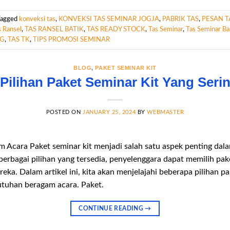
Tagged
konveksi tas
,
KONVEKSI TAS SEMINAR JOGJA
,
PABRIK TAS
,
PESAN T
s Ransel
,
TAS RANSEL BATIK
,
TAS READY STOCK
,
Tas Seminar
,
Tas Seminar B
NG
,
TAS TK
,
TIPS PROMOSI SEMINAR
BLOG
,
PAKET SEMINAR KIT
Pilihan Paket Seminar Kit Yang Seri
POSTED ON
JANUARY 25, 2024
BY
WEBMASTER
Acara Paket seminar kit menjadi salah satu aspek penting dal
erbagai pilihan yang tersedia, penyelenggara dapat memilih pak
a. Dalam artikel ini, kita akan menjelajahi beberapa pilihan pa
tuhan beragam acara. Paket.
CONTINUE READING
→