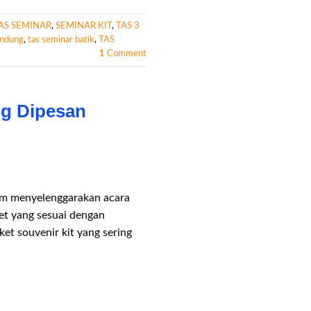
AS SEMINAR
,
SEMINAR KIT
,
TAS 3
andung
,
tas seminar batik
,
TAS
1
Comment
ng Dipesan
am menyelenggarakan acara
et yang sesuai dengan
ket souvenir kit yang sering