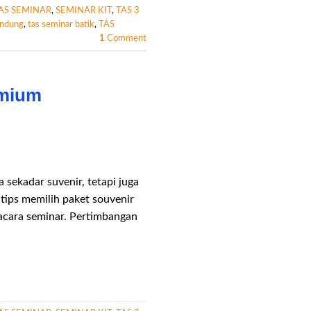
AS SEMINAR
,
SEMINAR KIT
,
TAS 3
andung
,
tas seminar batik
,
TAS
1
Comment
emium
sekadar suvenir, tetapi juga
tips memilih paket souvenir
acara seminar. Pertimbangan