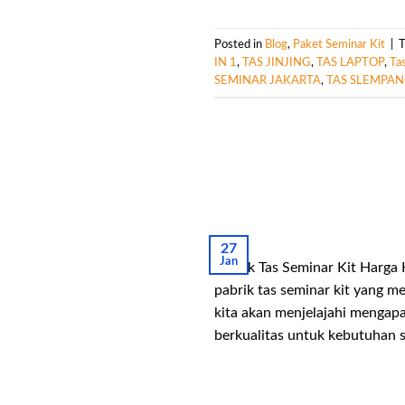
Posted in
Blog
,
Paket Seminar Kit
|
IN 1
,
TAS JINJING
,
TAS LAPTOP
,
Ta
SEMINAR JAKARTA
,
TAS SLEMPA
27
Jan
Pabrik Tas Seminar Kit Harg
pabrik tas seminar kit yang m
kita akan menjelajahi mengap
berkualitas untuk kebutuhan 