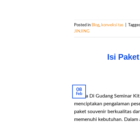
Posted in
Blog
,
konveksi tas
|
Tagge
JINJING
Isi Pake
08
Feb
Hanya Di Gudang Seminar Kit 
menciptakan pengalaman peser
paket souvenir berkualitas d
memenuhi kebutuhan. Dalam art