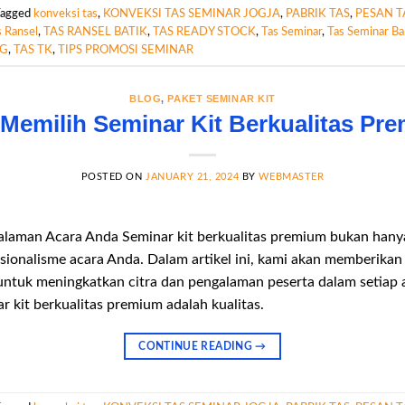
Tagged
konveksi tas
,
KONVEKSI TAS SEMINAR JOGJA
,
PABRIK TAS
,
PESAN T
s Ransel
,
TAS RANSEL BATIK
,
TAS READY STOCK
,
Tas Seminar
,
Tas Seminar B
NG
,
TAS TK
,
TIPS PROMOSI SEMINAR
BLOG
,
PAKET SEMINAR KIT
 Memilih Seminar Kit Berkualitas Pr
POSTED ON
JANUARY 21, 2024
BY
WEBMASTER
laman Acara Anda Seminar kit berkualitas premium bukan hanya 
ionalisme acara Anda. Dalam artikel ini, kami akan memberikan 
untuk meningkatkan citra dan pengalaman peserta dalam setiap 
 kit berkualitas premium adalah kualitas.
CONTINUE READING
→