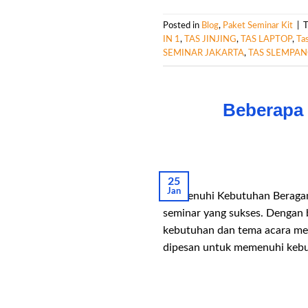
Posted in
Blog
,
Paket Seminar Kit
|
IN 1
,
TAS JINJING
,
TAS LAPTOP
,
Ta
SEMINAR JAKARTA
,
TAS SLEMPA
Beberapa 
25
Jan
Memenuhi Kebutuhan Beragam 
seminar yang sukses. Dengan b
kebutuhan dan tema acara merek
dipesan untuk memenuhi kebu