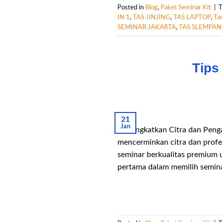
Posted in
Blog
,
Paket Seminar Kit
|
IN 1
,
TAS JINJING
,
TAS LAPTOP
,
Ta
SEMINAR JAKARTA
,
TAS SLEMPA
Tips
21
Jan
Meningkatkan Citra dan Penga
mencerminkan citra dan profes
seminar berkualitas premium 
pertama dalam memilih seminar