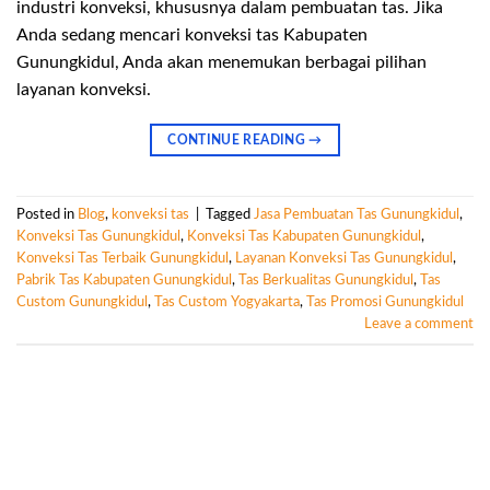
industri konveksi, khususnya dalam pembuatan tas. Jika
Anda sedang mencari konveksi tas Kabupaten
Gunungkidul, Anda akan menemukan berbagai pilihan
layanan konveksi.
CONTINUE READING
→
Posted in
Blog
,
konveksi tas
|
Tagged
Jasa Pembuatan Tas Gunungkidul
,
Konveksi Tas Gunungkidul
,
Konveksi Tas Kabupaten Gunungkidul
,
Konveksi Tas Terbaik Gunungkidul
,
Layanan Konveksi Tas Gunungkidul
,
Pabrik Tas Kabupaten Gunungkidul
,
Tas Berkualitas Gunungkidul
,
Tas
Custom Gunungkidul
,
Tas Custom Yogyakarta
,
Tas Promosi Gunungkidul
Leave a comment