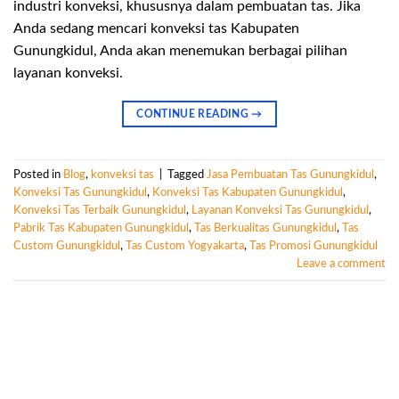
industri konveksi, khususnya dalam pembuatan tas. Jika
Anda sedang mencari konveksi tas Kabupaten
Gunungkidul, Anda akan menemukan berbagai pilihan
layanan konveksi.
CONTINUE READING
→
Posted in
Blog
,
konveksi tas
|
Tagged
Jasa Pembuatan Tas Gunungkidul
,
Konveksi Tas Gunungkidul
,
Konveksi Tas Kabupaten Gunungkidul
,
Konveksi Tas Terbaik Gunungkidul
,
Layanan Konveksi Tas Gunungkidul
,
Pabrik Tas Kabupaten Gunungkidul
,
Tas Berkualitas Gunungkidul
,
Tas
Custom Gunungkidul
,
Tas Custom Yogyakarta
,
Tas Promosi Gunungkidul
Leave a comment