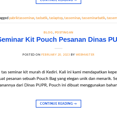
CONTINUE READING
→
agged
pabriktasseminar
,
tasbatik
,
taslaptop
,
tasseminar
,
tasseminarbatik
,
tassem
BLOG
,
POSTINGAN
Seminar Kit Pouch Pesanan Dinas PU
POSTED ON
FEBRUARY 20, 2023
BY
WEBMASTER
tas seminar kit murah di Kediri. Kali ini kami mendapatkan ke
at pesanan sebuah Pouch Bag yang elegan unik dan menarik. Se
anannya dari Dinas PUPR, Pouch ini dibuat menggunakan bahan k
CONTINUE READING
→