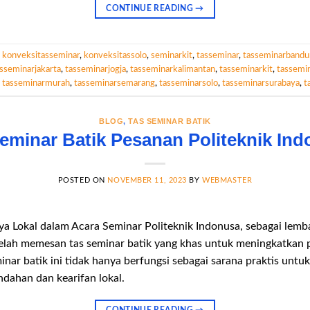
CONTINUE READING
→
d
konveksitasseminar
,
konveksitassolo
,
seminarkit
,
tasseminar
,
tasseminarband
sseminarjakarta
,
tasseminarjogja
,
tasseminarkalimantan
,
tasseminarkit
,
tassemi
,
tasseminarmurah
,
tasseminarsemarang
,
tasseminarsolo
,
tasseminarsurabaya
,
t
BLOG
,
TAS SEMINAR BATIK
eminar Batik Pesanan Politeknik In
POSTED ON
NOVEMBER 11, 2023
BY
WEBMASTER
 Lokal dalam Acara Seminar Politeknik Indonusa, sebagai lemb
telah memesan tas seminar batik yang khas untuk meningkatkan
inar batik ini tidak hanya berfungsi sebagai sarana praktis u
ndahan dan kearifan lokal.