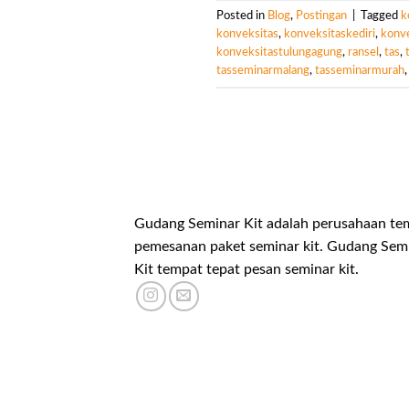
Posted in
Blog
,
Postingan
|
Tagged
k
konveksitas
,
konveksitaskediri
,
konv
konveksitastulungagung
,
ransel
,
tas
,
tasseminarmalang
,
tasseminarmurah
Gudang Seminar Kit adalah perusahaan te
pemesanan paket seminar kit. Gudang Sem
Kit tempat tepat pesan seminar kit.