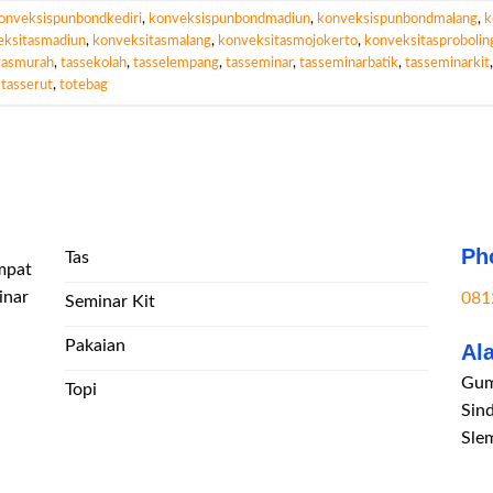
onveksispunbondkediri
,
konveksispunbondmadiun
,
konveksispunbondmalang
,
k
eksitasmadiun
,
konveksitasmalang
,
konveksitasmojokerto
,
konveksitasprobolin
tasmurah
,
tassekolah
,
tasselempang
,
tasseminar
,
tasseminarbatik
,
tasseminarkit
,
tasserut
,
totebag
Ph
Tas
mpat
inar
081
Seminar Kit
Pakaian
Al
Gum
Topi
Sin
Sle