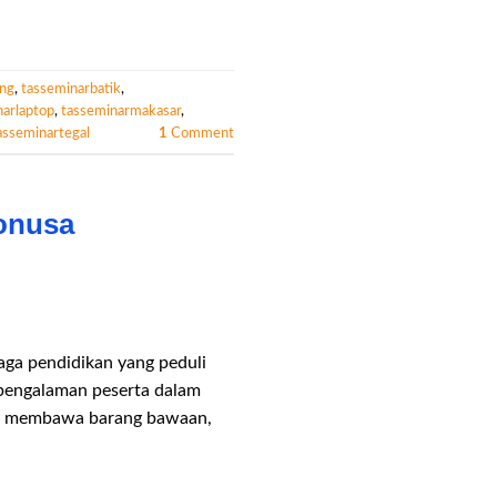
ung
,
tasseminarbatik
,
narlaptop
,
tasseminarmakasar
,
asseminartegal
1
Comment
donusa
aga pendidikan yang peduli
 pengalaman peserta dalam
ntuk membawa barang bawaan,