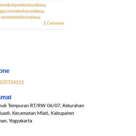
onveksispunbondsurabaya
,
ggo
,
konveksitassurabaya
,
,
tasseminarkitsurabaya
,
1
Comment
one
225724115
amat
uk Tempuran RT/RW 06/07, Kelurahan
duadi, Kecamatan Mlati, Kabupaten
man, Yogyakarta