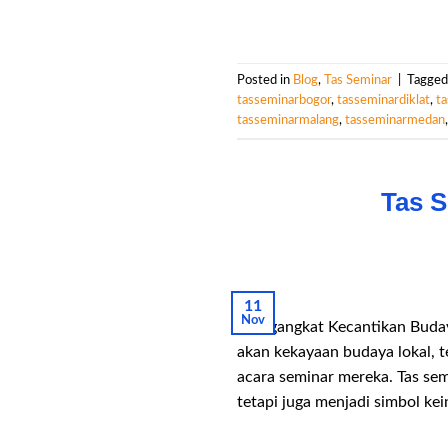
Posted in
Blog
,
Tas Seminar
|
Tagge
tasseminarbogor
,
tasseminardiklat
,
ta
tasseminarmalang
,
tasseminarmedan
Tas S
11
Nov
Mengangkat Kecantikan Budaya
akan kekayaan budaya lokal, 
acara seminar mereka. Tas sem
tetapi juga menjadi simbol kei