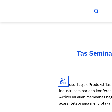
Skip
to
content
Tas Semina
17
Dec
Menyusuri Jejak Produksi Tas
industri seminar dan konferen
Artikel ini akan membahas ba
acara, tetapi juga menciptakan