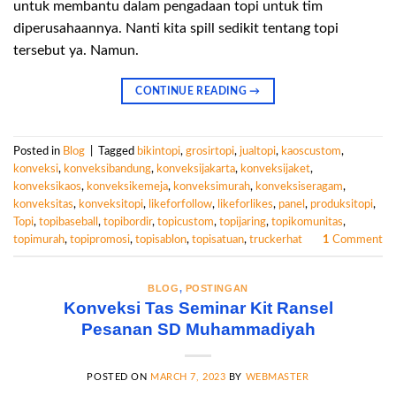
untuk membantu dalam pengadaan topi untuk tim
diperusahaannya. Nanti kita spill sedikit tentang topi
tersebut ya. Namun.
CONTINUE READING
→
Posted in
Blog
|
Tagged
bikintopi
,
grosirtopi
,
jualtopi
,
kaoscustom
,
konveksi
,
konveksibandung
,
konveksijakarta
,
konveksijaket
,
konveksikaos
,
konveksikemeja
,
konveksimurah
,
konveksiseragam
,
konveksitas
,
konveksitopi
,
likeforfollow
,
likeforlikes
,
panel
,
produksitopi
,
Topi
,
topibaseball
,
topibordir
,
topicustom
,
topijaring
,
topikomunitas
,
topimurah
,
topipromosi
,
topisablon
,
topisatuan
,
truckerhat
1
Comment
BLOG
,
POSTINGAN
Konveksi Tas Seminar Kit Ransel
Pesanan SD Muhammadiyah
POSTED ON
MARCH 7, 2023
BY
WEBMASTER