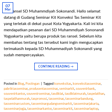
07
Mar
Tas Ransel SD Muhammdiyah Sokonandi. Hallo selamat
datang di Gudang Seminar Kit Konveksi Tas Seminar Kit
yang terletak di dekat pusat Kota Yogyakarta. Kali ini kita
mendapatkan pesanan dari SD Muhammdiyah Sononandi
Yogyakarta yaitu berupa produk tas ransel. Sebelum kita
membahas tentang tas tersebut kami ingin mengucapkan
terimakasih kepada SD Muhammadiyah Sokonandi yang
sudah mempercayakan.
CONTINUE READING
→
Posted in
Blog
,
Postingan
|
Tagged
konveksitas
,
konveksitasseminar
,
pabriktasseminar
,
produsentasseminar
,
seminarkit
,
souvenirbank
,
souvenirkantor
,
souvenirseminar
,
tasdiklat
,
tasdiklatmurah
,
taspelatihan
,
taspelatihanmurah
,
taspromosi
,
tasseminar
,
tasseminarbandung
,
tasseminarcustom
,
tasseminargudangseminarkit
,
tasseminarjakarta
,
tasseminarjogja
,
tasseminarkantor
,
tasseminarkit
,
tasseminarlaptop
,