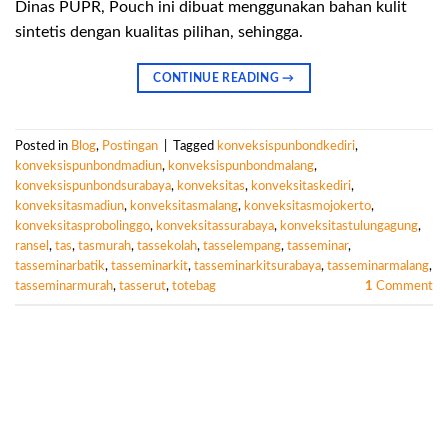
Dinas PUPR, Pouch ini dibuat menggunakan bahan kulit
sintetis dengan kualitas pilihan, sehingga.
CONTINUE READING
→
Posted in
Blog
,
Postingan
|
Tagged
konveksispunbondkediri
,
konveksispunbondmadiun
,
konveksispunbondmalang
,
konveksispunbondsurabaya
,
konveksitas
,
konveksitaskediri
,
konveksitasmadiun
,
konveksitasmalang
,
konveksitasmojokerto
,
konveksitasprobolinggo
,
konveksitassurabaya
,
konveksitastulungagung
,
ransel
,
tas
,
tasmurah
,
tassekolah
,
tasselempang
,
tasseminar
,
tasseminarbatik
,
tasseminarkit
,
tasseminarkitsurabaya
,
tasseminarmalang
,
tasseminarmurah
,
tasserut
,
totebag
1
Comment