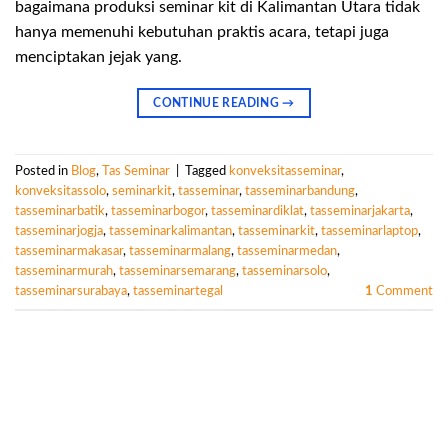
bagaimana produksi seminar kit di Kalimantan Utara tidak
hanya memenuhi kebutuhan praktis acara, tetapi juga
menciptakan jejak yang.
CONTINUE READING
→
Posted in
Blog
,
Tas Seminar
|
Tagged
konveksitasseminar
,
konveksitassolo
,
seminarkit
,
tasseminar
,
tasseminarbandung
,
tasseminarbatik
,
tasseminarbogor
,
tasseminardiklat
,
tasseminarjakarta
,
tasseminarjogja
,
tasseminarkalimantan
,
tasseminarkit
,
tasseminarlaptop
,
tasseminarmakasar
,
tasseminarmalang
,
tasseminarmedan
,
tasseminarmurah
,
tasseminarsemarang
,
tasseminarsolo
,
tasseminarsurabaya
,
tasseminartegal
1
Comment