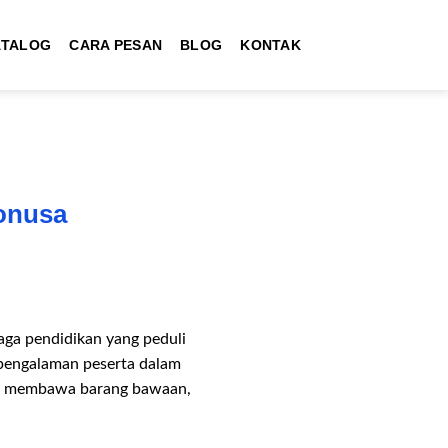
ATALOG
CARA PESAN
BLOG
KONTAK
donusa
aga pendidikan yang peduli
 pengalaman peserta dalam
ntuk membawa barang bawaan,