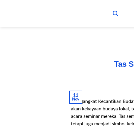
Skip
to
content
Tas S
11
Nov
Mengangkat Kecantikan Budaya
akan kekayaan budaya lokal, 
acara seminar mereka. Tas sem
tetapi juga menjadi simbol kei