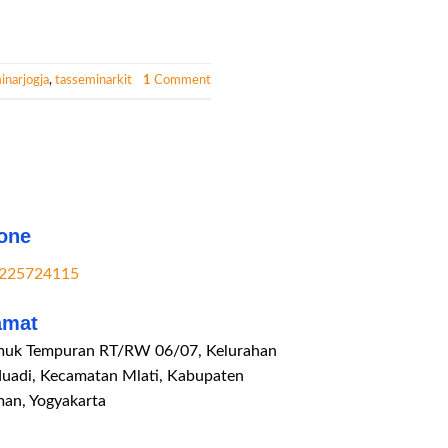
inarjogja
,
tasseminarkit
1
Comment
one
225724115
amat
uk Tempuran RT/RW 06/07, Kelurahan
duadi, Kecamatan Mlati, Kabupaten
man, Yogyakarta