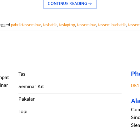
CONTINUE READING
→
agged
pabriktasseminar
,
tasbatik
,
taslaptop
,
tasseminar
,
tasseminarbatik
,
tassem
Ph
Tas
mpat
inar
081
Seminar Kit
Pakaian
Al
Gum
Topi
Sin
Sle