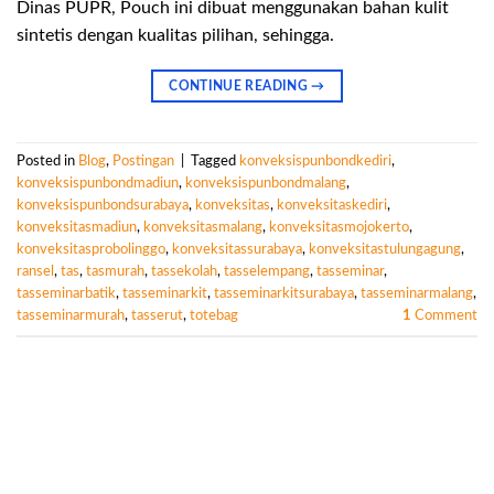
Dinas PUPR, Pouch ini dibuat menggunakan bahan kulit
sintetis dengan kualitas pilihan, sehingga.
CONTINUE READING
→
Posted in
Blog
,
Postingan
|
Tagged
konveksispunbondkediri
,
konveksispunbondmadiun
,
konveksispunbondmalang
,
konveksispunbondsurabaya
,
konveksitas
,
konveksitaskediri
,
konveksitasmadiun
,
konveksitasmalang
,
konveksitasmojokerto
,
konveksitasprobolinggo
,
konveksitassurabaya
,
konveksitastulungagung
,
ransel
,
tas
,
tasmurah
,
tassekolah
,
tasselempang
,
tasseminar
,
tasseminarbatik
,
tasseminarkit
,
tasseminarkitsurabaya
,
tasseminarmalang
,
tasseminarmurah
,
tasserut
,
totebag
1
Comment