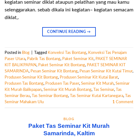
kegiatan seminar diklat ataupun pelatihan yang mau kamu
selenggarakan. sebab dikala ini kegiatan– kegiatan semacam
diklat,.
CONTINUE READING
→
Posted in
Blog
|
Tagged
Konveksi Tas Bontang
,
Konveksi Tas Penajam
Paser Utara
,
Pabrik Tas Bontang
,
Paket Seminar Kit
,
PAKET SEMINAR
KIT BALIKPAPAN
,
Paket Seminar Kit Bontang
,
PAKET SEMINAR KIT
SAMARINDA
,
Pesan Seminar Kit Bontang
,
Pesan Seminar Kit Kutai Timur
,
Produsen Seminar Kit Bontang
,
Produsen Seminar Kit Kutai Barat
,
Produsen Tas Bontang
,
Produsen Tas Paser
,
Seminar Kit Murah
,
Seminar
Kit Murah Balikpapan
,
Seminar Kit Murah Bontang
,
Tas Seminar
,
Tas
Seminar Berau
,
Tas Seminar Bontang
,
Tas Seminar Kutai Kartanegara
,
Tas
Seminar Mahakam Ulu
1
Comment
BLOG
Paket Tas Seminar Kit Murah
Samarinda, Kaltim