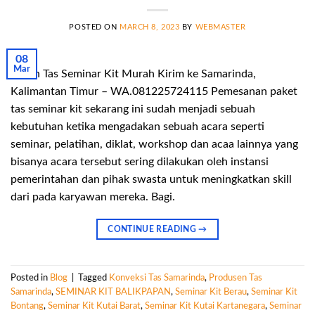
POSTED ON
MARCH 8, 2023
BY
WEBMASTER
08
Mar
Pesan Tas Seminar Kit Murah Kirim ke Samarinda,
Kalimantan Timur – WA.081225724115 Pemesanan paket
tas seminar kit sekarang ini sudah menjadi sebuah
kebutuhan ketika mengadakan sebuah acara seperti
seminar, pelatihan, diklat, workshop dan acaa lainnya yang
bisanya acara tersebut sering dilakukan oleh instansi
pemerintahan dan pihak swasta untuk meningkatkan skill
dari pada karyawan mereka. Bagi.
CONTINUE READING
→
Posted in
Blog
|
Tagged
Konveksi Tas Samarinda
,
Produsen Tas
Samarinda
,
SEMINAR KIT BALIKPAPAN
,
Seminar Kit Berau
,
Seminar Kit
Bontang
,
Seminar Kit Kutai Barat
,
Seminar Kit Kutai Kartanegara
,
Seminar