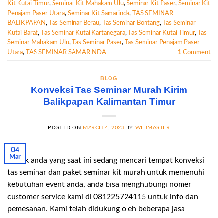
Kit Kutai Timur
,
Seminar Kit Mahakam Ulu
,
Seminar Kit Paser
,
Seminar Kit
Penajam Paser Utara
,
Seminar Kit Samarinda
,
TAS SEMINAR
BALIKPAPAN
,
Tas Seminar Berau
,
Tas Seminar Bontang
,
Tas Seminar
Kutai Barat
,
Tas Seminar Kutai Kartanegara
,
Tas Seminar Kutai Timur
,
Tas
Seminar Mahakam Ulu
,
Tas Seminar Paser
,
Tas Seminar Penajam Paser
Utara
,
TAS SEMINAR SAMARINDA
1
Comment
BLOG
Konveksi Tas Seminar Murah Kirim
Balikpapan Kalimantan Timur
POSTED ON
MARCH 4, 2023
BY
WEBMASTER
04
Mar
Untuk anda yang saat ini sedang mencari tempat konveksi
tas seminar dan paket seminar kit murah untuk memenuhi
kebutuhan event anda, anda bisa menghubungi nomer
customer service kami di 081225724115 untuk info dan
pemesanan. Kami telah didukung oleh beberapa jasa