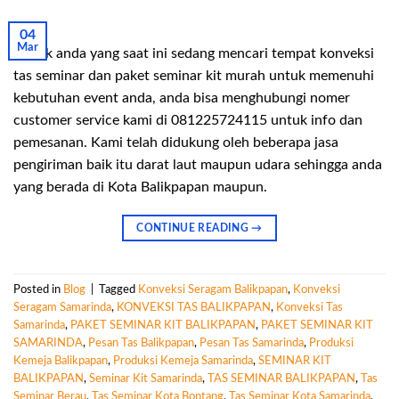
04
Mar
Untuk anda yang saat ini sedang mencari tempat konveksi
tas seminar dan paket seminar kit murah untuk memenuhi
kebutuhan event anda, anda bisa menghubungi nomer
customer service kami di 081225724115 untuk info dan
pemesanan. Kami telah didukung oleh beberapa jasa
pengiriman baik itu darat laut maupun udara sehingga anda
yang berada di Kota Balikpapan maupun.
CONTINUE READING
→
Posted in
Blog
|
Tagged
Konveksi Seragam Balikpapan
,
Konveksi
Seragam Samarinda
,
KONVEKSI TAS BALIKPAPAN
,
Konveksi Tas
Samarinda
,
PAKET SEMINAR KIT BALIKPAPAN
,
PAKET SEMINAR KIT
SAMARINDA
,
Pesan Tas Balikpapan
,
Pesan Tas Samarinda
,
Produksi
Kemeja Balikpapan
,
Produksi Kemeja Samarinda
,
SEMINAR KIT
BALIKPAPAN
,
Seminar Kit Samarinda
,
TAS SEMINAR BALIKPAPAN
,
Tas
Seminar Berau
,
Tas Seminar Kota Bontang
,
Tas Seminar Kota Samarinda
,