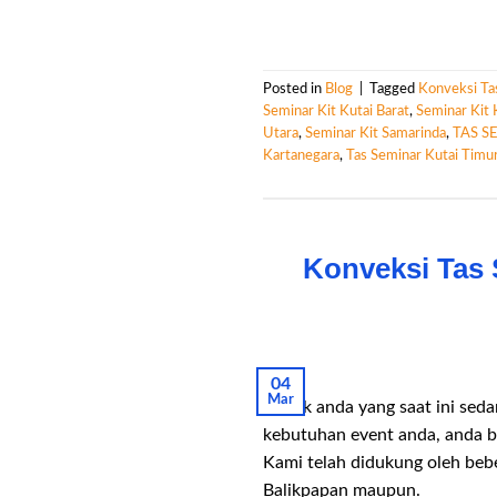
Posted in
Blog
|
Tagged
Konveksi Ta
Seminar Kit Kutai Barat
,
Seminar Kit 
Utara
,
Seminar Kit Samarinda
,
TAS S
Kartanegara
,
Tas Seminar Kutai Timu
Konveksi Tas 
04
Mar
Untuk anda yang saat ini sed
kebutuhan event anda, anda 
Kami telah didukung oleh bebe
Balikpapan maupun.