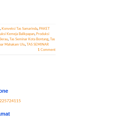
,
Konveksi Tas Samarinda
,
PAKET
uksi Kemeja Balikpapan
,
Produksi
Berau
,
Tas Seminar Kota Bontang
,
Tas
nar Mahakam Ulu
,
TAS SEMINAR
1
Comment
one
225724115
amat