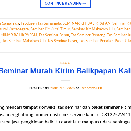
CONTINUE READING
→
s Samarinda
,
Produsen Tas Samarinda
,
SEMINAR KIT BALIKPAPAN
,
Seminar Ki
Kutai Kartanegara
,
Seminar Kit Kutai Timur
,
Seminar Kit Mahakam Ulu
,
Seminar 
EMINAR BALIKPAPAN
,
Tas Seminar Berau
,
Tas Seminar Bontang
,
Tas Seminar Ku
r
,
Tas Seminar Mahakam Ulu
,
Tas Seminar Paser
,
Tas Seminar Penajam Paser Uta
BLOG
Seminar Murah Kirim Balikpapan Ka
POSTED ON
MARCH 4, 2023
BY
WEBMASTER
ang mencari tempat konveksi tas seminar dan paket seminar kit
bisa menghubungi nomer customer service kami di 08122572411
rapa jasa pengiriman baik itu darat laut maupun udara sehingga