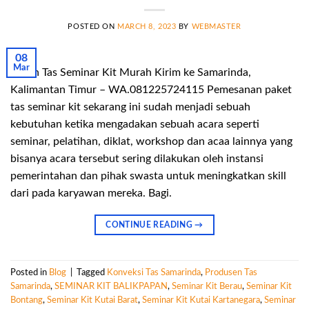
POSTED ON
MARCH 8, 2023
BY
WEBMASTER
08
Mar
Pesan Tas Seminar Kit Murah Kirim ke Samarinda,
Kalimantan Timur – WA.081225724115 Pemesanan paket
tas seminar kit sekarang ini sudah menjadi sebuah
kebutuhan ketika mengadakan sebuah acara seperti
seminar, pelatihan, diklat, workshop dan acaa lainnya yang
bisanya acara tersebut sering dilakukan oleh instansi
pemerintahan dan pihak swasta untuk meningkatkan skill
dari pada karyawan mereka. Bagi.
CONTINUE READING
→
Posted in
Blog
|
Tagged
Konveksi Tas Samarinda
,
Produsen Tas
Samarinda
,
SEMINAR KIT BALIKPAPAN
,
Seminar Kit Berau
,
Seminar Kit
Bontang
,
Seminar Kit Kutai Barat
,
Seminar Kit Kutai Kartanegara
,
Seminar