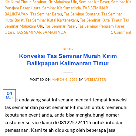
Kit Kutai Timur
,
Seminar Kit Mahakam Ulu
,
Seminar Kit Paser
,
Seminar Kit
Penajam Paser Utara
,
Seminar Kit Samarinda
,
TAS SEMINAR
BALIKPAPAN
,
Tas Seminar Berau
,
Tas Seminar Bontang
,
Tas Seminar
Kutai Barat
,
Tas Seminar Kutai Kartanegara
,
Tas Seminar Kutai Timur
,
Tas
Seminar Mahakam Ulu
,
Tas Seminar Paser
,
Tas Seminar Penajam Paser
Utara
,
TAS SEMINAR SAMARINDA
1
Comment
BLOG
Konveksi Tas Seminar Murah Kirim
Balikpapan Kalimantan Timur
POSTED ON
MARCH 4, 2023
BY
WEBMASTER
04
Mar
Untuk anda yang saat ini sedang mencari tempat konveksi
tas seminar dan paket seminar kit murah untuk memenuhi
kebutuhan event anda, anda bisa menghubungi nomer
customer service kami di 081225724115 untuk info dan
pemesanan. Kami telah didukung oleh beberapa jasa