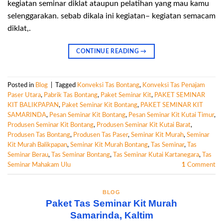
kegiatan seminar diklat ataupun pelatihan yang mau kamu
selenggarakan. sebab dikala ini kegiatan– kegiatan semacam
diklat,.
CONTINUE READING
→
Posted in
Blog
|
Tagged
Konveksi Tas Bontang
,
Konveksi Tas Penajam
Paser Utara
,
Pabrik Tas Bontang
,
Paket Seminar Kit
,
PAKET SEMINAR
KIT BALIKPAPAN
,
Paket Seminar Kit Bontang
,
PAKET SEMINAR KIT
SAMARINDA
,
Pesan Seminar Kit Bontang
,
Pesan Seminar Kit Kutai Timur
,
Produsen Seminar Kit Bontang
,
Produsen Seminar Kit Kutai Barat
,
Produsen Tas Bontang
,
Produsen Tas Paser
,
Seminar Kit Murah
,
Seminar
Kit Murah Balikpapan
,
Seminar Kit Murah Bontang
,
Tas Seminar
,
Tas
Seminar Berau
,
Tas Seminar Bontang
,
Tas Seminar Kutai Kartanegara
,
Tas
Seminar Mahakam Ulu
1
Comment
BLOG
Paket Tas Seminar Kit Murah
Samarinda, Kaltim