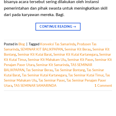
bisanya acara tersebut sering dilakukan oleh instansi
pemerintahan dan pihak swasta untuk meningkatkan skill
dari pada karyawan mereka. Bagi.
CONTINUE READING
→
Posted in
Blog
|
Tagged
Konveksi Tas Samarinda
,
Produsen Tas
Samarinda
,
SEMINAR KIT BALIKPAPAN
,
Seminar Kit Berau
,
Seminar Kit
Bontang
,
Seminar Kit Kutai Barat
,
Seminar Kit Kutai Kartanegara
,
Seminar
Kit Kutai Timur
,
Seminar Kit Mahakam Ulu
,
Seminar Kit Paser
,
Seminar Kit
Penajam Paser Utara
,
Seminar Kit Samarinda
,
TAS SEMINAR
BALIKPAPAN
,
Tas Seminar Berau
,
Tas Seminar Bontang
,
Tas Seminar
Kutai Barat
,
Tas Seminar Kutai Kartanegara
,
Tas Seminar Kutai Timur
,
Tas
Seminar Mahakam Ulu
,
Tas Seminar Paser
,
Tas Seminar Penajam Paser
Utara
,
TAS SEMINAR SAMARINDA
1
Comment