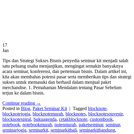
17
Jan
Tips dan Strategi Sukses Bisnis penyedia seminar kit menjadi salah
satu peluang usaha menjanjikan, mengingat semakin banyaknya
acara seminar, konferensi, dan pertemuan bisnis. Dalam artikel ini,
kita akan membahas potensi pasar serta memberikan tips dan strategi
sukses untuk memasuki dan berhasil dalam menjual paket
merchandise. 1. Pemahaman Mendalam tentang Pasar Sebelum
terjun ke dalam bisnis.
Continue reading
→
Posted in
Blog
,
Paket Seminar Kit
|
Tagged
blocknote
,
blocknotejogja
,
blocknotemurah
,
blocknotes
,
blocknotesouvenir
,
blocknotespiral
,
bukuagenda
,
cetakblocknote
,
custombook
,
notebook
,
notebookmurah
,
notesmurah
,
paketseminar
,
seminar
,
seminarjogja
,
seminarkit
,
seminarkitbali
,
seminarkitbandung
,