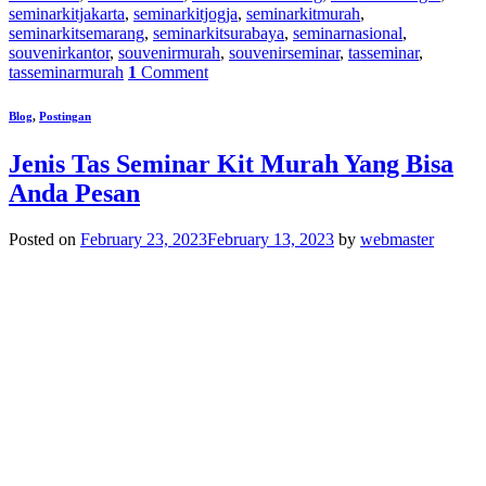
seminarkitjakarta
,
seminarkitjogja
,
seminarkitmurah
,
seminarkitsemarang
,
seminarkitsurabaya
,
seminarnasional
,
souvenirkantor
,
souvenirmurah
,
souvenirseminar
,
tasseminar
,
tasseminarmurah
1
Comment
Blog
,
Postingan
Jenis Tas Seminar Kit Murah Yang Bisa
Anda Pesan
Posted on
February 23, 2023
February 13, 2023
by
webmaster