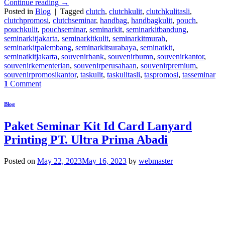
Continue reading
→
Posted in
Blog
|
Tagged
clutch
,
clutchkulit
,
clutchkulitasli
,
clutchpromosi
,
clutchseminar
,
handbag
,
handbagkulit
,
pouch
,
pouchkulit
,
pouchseminar
,
seminarkit
,
seminarkitbandung
,
seminarkitjakarta
,
seminarkitkulit
,
seminarkitmurah
,
seminarkitpalembang
,
seminarkitsurabaya
,
seminatkit
,
seminatkitjakarta
,
souvenirbank
,
souvenirbumn
,
souvenirkantor
,
souvenirkementerian
,
souvenirperusahaan
,
souvenirpremium
,
souvenirpromosikantor
,
taskulit
,
taskulitasli
,
taspromosi
,
tasseminar
1
Comment
Blog
Paket Seminar Kit Id Card Lanyard
Printing PT. Ultra Prima Abadi
Posted on
May 22, 2023
May 16, 2023
by
webmaster