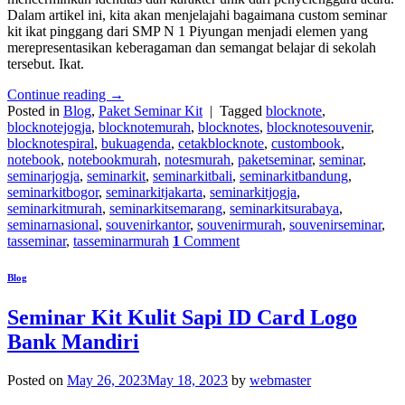
Dalam artikel ini, kita akan menjelajahi bagaimana custom seminar
kit ikat pinggang dari SMP N 1 Piyungan menjadi elemen yang
merepresentasikan keberagaman dan semangat belajar di sekolah
tersebut. Ikat.
Continue reading
→
Posted in
Blog
,
Paket Seminar Kit
|
Tagged
blocknote
,
blocknotejogja
,
blocknotemurah
,
blocknotes
,
blocknotesouvenir
,
blocknotespiral
,
bukuagenda
,
cetakblocknote
,
custombook
,
notebook
,
notebookmurah
,
notesmurah
,
paketseminar
,
seminar
,
seminarjogja
,
seminarkit
,
seminarkitbali
,
seminarkitbandung
,
seminarkitbogor
,
seminarkitjakarta
,
seminarkitjogja
,
seminarkitmurah
,
seminarkitsemarang
,
seminarkitsurabaya
,
seminarnasional
,
souvenirkantor
,
souvenirmurah
,
souvenirseminar
,
tasseminar
,
tasseminarmurah
1
Comment
Blog
Seminar Kit Kulit Sapi ID Card Logo
Bank Mandiri
Posted on
May 26, 2023
May 18, 2023
by
webmaster