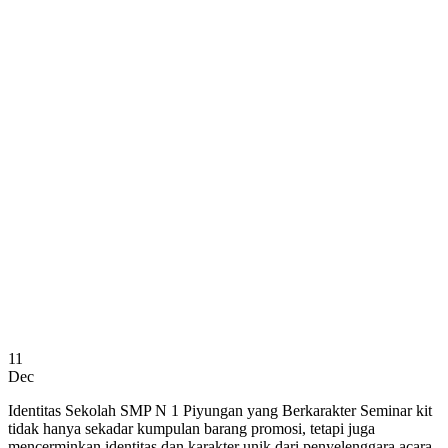
11
Dec
Identitas Sekolah SMP N 1 Piyungan yang Berkarakter Seminar kit
tidak hanya sekadar kumpulan barang promosi, tetapi juga
mencerminkan identitas dan karakter unik dari penyelenggara acara.