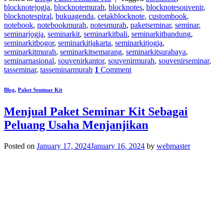
blocknotejogja
,
blocknotemurah
,
blocknotes
,
blocknotesouvenir
,
blocknotespiral
,
bukuagenda
,
cetakblocknote
,
custombook
,
notebook
,
notebookmurah
,
notesmurah
,
paketseminar
,
seminar
,
seminarjogja
,
seminarkit
,
seminarkitbali
,
seminarkitbandung
,
seminarkitbogor
,
seminarkitjakarta
,
seminarkitjogja
,
seminarkitmurah
,
seminarkitsemarang
,
seminarkitsurabaya
,
seminarnasional
,
souvenirkantor
,
souvenirmurah
,
souvenirseminar
,
tasseminar
,
tasseminarmurah
1
Comment
Blog
,
Paket Seminar Kit
Menjual Paket Seminar Kit Sebagai
Peluang Usaha Menjanjikan
Posted on
January 17, 2024
January 16, 2024
by
webmaster