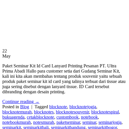
22
May
Paket Seminar Kit Id Card Lanyard Printing Pesanan PT. Ultra
Prima Abadi Hallo para customer setia dari Gudang Seminar Kit,
kali ini kita akan membahas tentang produk souvenir yaitu sebuah
produk paket seminar kit id card yang talinya terbuat dari tissue atau
juga sering disebut dengan lanyard tissue. ID Card tersebut
dibranding dengan desain printing.
Continue reading
→
Posted in
Blog
|
Tagged
blocknote
,
blocknotejogja
,
blocknotemurah
,
blocknotes
,
blocknotesouvenir
,
blocknotespiral
,
bukuagenda
,
cetakblocknote
,
custombook
,
notebook
,
notebookmurah
,
notesmurah
,
paketseminar
,
seminar
,
seminarjogja
,
seminarkit
,
seminarkitbali
,
seminarkitbandung
,
seminarkitbogor
,