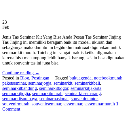
23
Feb
Jenis Tas Seminar Kit Yang Bisa Anda Pesan Tas Seminar Jinjing
Tas Jinjing ini memilliki beragam baik itu model, ukuran dan
sebagainya maka dari itu ini begitu diminati saat digunakan untuk
seminar kit murah. Totebag ini sangat praktis ketika digunakan
karena bisa menampung lebih banyak barang, selain bisa digunakan
untuk souvenir tas ini juga bisa.
Continue reading
→
Posted in
Blog
,
Postingan
|
Tagged
bukuagenda
,
notebookmurah
,
paketseminar
,
seminarjogja
,
seminarkit
,
seminarkitbali
,
seminarkitbandung
,
seminarkitbogor
,
seminarkitjakarta
,
seminarkitjogja
,
seminarkitmurah
,
seminarkitsemarang
,
seminarkitsurabaya
,
seminarnasional
,
souvenirkantor
,
souvenirmurah
,
souvenirseminar
,
tasseminar
,
tasseminarmurah
1
Comment