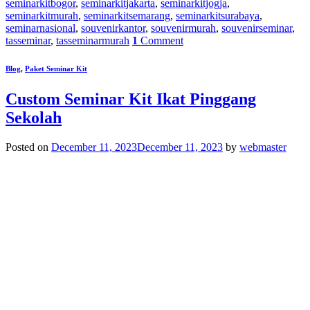
seminarkitbogor
,
seminarkitjakarta
,
seminarkitjogja
,
seminarkitmurah
,
seminarkitsemarang
,
seminarkitsurabaya
,
seminarnasional
,
souvenirkantor
,
souvenirmurah
,
souvenirseminar
,
tasseminar
,
tasseminarmurah
1
Comment
Blog
,
Paket Seminar Kit
Custom Seminar Kit Ikat Pinggang
Sekolah
Posted on
December 11, 2023
December 11, 2023
by
webmaster