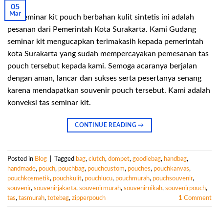
05
Mar
Tas seminar kit pouch berbahan kulit sintetis ini adalah
pesanan dari Pemerintah Kota Surakarta. Kami Gudang
seminar kit mengucapkan terimakasih kepada pemerintah
kota Surakarta yang sudah mempercayakan pemesanan tas
pouch tersebut kepada kami. Semoga acaranya berjalan
dengan aman, lancar dan sukses serta pesertanya senang
karena mendapatkan souvenir pouch tersebut. Kami adalah
konveksi tas seminar kit.
CONTINUE READING
→
Posted in
Blog
|
Tagged
bag
,
clutch
,
dompet
,
goodiebag
,
handbag
,
handmade
,
pouch
,
pouchbag
,
pouchcustom
,
pouches
,
pouchkanvas
,
pouchkosmetik
,
pouchkulit
,
pouchlucu
,
pouchmurah
,
pouchsouvenir
,
souvenir
,
souvenirjakarta
,
souvenirmurah
,
souvenirnikah
,
souvenirpouch
,
tas
,
tasmurah
,
totebag
,
zipperpouch
1
Comment