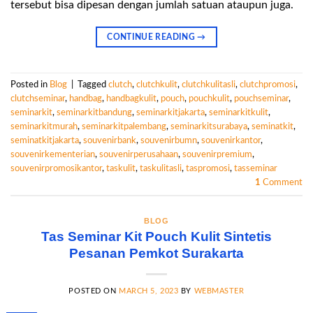
tersebut bisa dipesan dengan jumlah satuan ataupun juga.
CONTINUE READING
→
Posted in
Blog
|
Tagged
clutch
,
clutchkulit
,
clutchkulitasli
,
clutchpromosi
,
clutchseminar
,
handbag
,
handbagkulit
,
pouch
,
pouchkulit
,
pouchseminar
,
seminarkit
,
seminarkitbandung
,
seminarkitjakarta
,
seminarkitkulit
,
seminarkitmurah
,
seminarkitpalembang
,
seminarkitsurabaya
,
seminatkit
,
seminatkitjakarta
,
souvenirbank
,
souvenirbumn
,
souvenirkantor
,
souvenirkementerian
,
souvenirperusahaan
,
souvenirpremium
,
souvenirpromosikantor
,
taskulit
,
taskulitasli
,
taspromosi
,
tasseminar
1
Comment
BLOG
Tas Seminar Kit Pouch Kulit Sintetis
Pesanan Pemkot Surakarta
POSTED ON
MARCH 5, 2023
BY
WEBMASTER