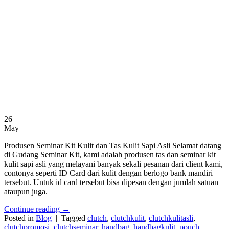
26
May
Produsen Seminar Kit Kulit dan Tas Kulit Sapi Asli Selamat datang
di Gudang Seminar Kit, kami adalah produsen tas dan seminar kit
kulit sapi asli yang melayani banyak sekali pesanan dari client kami,
contonya seperti ID Card dari kulit dengan berlogo bank mandiri
tersebut. Untuk id card tersebut bisa dipesan dengan jumlah satuan
ataupun juga.
Continue reading
→
Posted in
Blog
|
Tagged
clutch
,
clutchkulit
,
clutchkulitasli
,
clutchpromosi
,
clutchseminar
,
handbag
,
handbagkulit
,
pouch
,