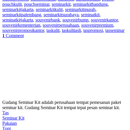
pouchkulit
,
pouchseminar
,
seminarkit
,
seminarkitbandung
,
seminarkitjakarta
,
seminarkitkulit
,
seminarkitmurah
,
seminarkitpalembang
,
seminarkitsurabaya
,
seminatkit
,
seminatkitjakarta
,
souvenirbank
,
souvenirbumn
,
souvenirkantor
,
souvenirkementerian
,
souvenirperusahaan
,
souvenirpremium
,
souvenirpromosikantor
,
taskulit
,
taskulitasli
,
taspromosi
,
tasseminar
1
Comment
Gudang Seminar Kit adalah perusahaan tempat pemesanan paket
seminar kit. Gudang Seminar Kit tempat tepat pesan seminar kit.
Tas
Seminar Kit
Pakaian
Topi