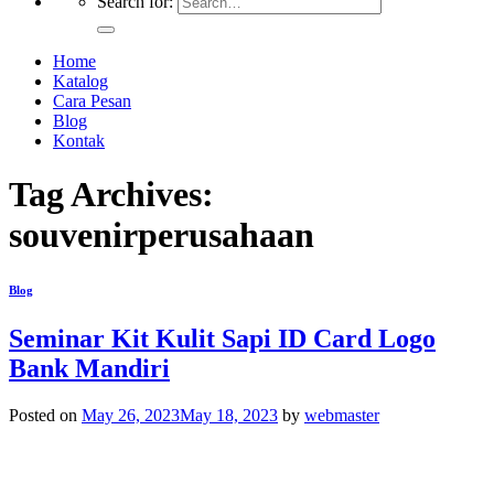
Search for:
Home
Katalog
Cara Pesan
Blog
Kontak
Tag Archives:
souvenirperusahaan
Blog
Seminar Kit Kulit Sapi ID Card Logo
Bank Mandiri
Posted on
May 26, 2023
May 18, 2023
by
webmaster